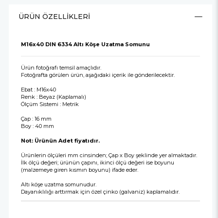
ÜRÜN ÖZELLIKLERI
M16x40 DIN 6334 Altı Köşe Uzatma Somunu
Ürün fotoğrafı temsil amaçlıdır.
Fotoğrafta görülen ürün, aşağıdaki içerik ile gönderilecektir.
Ebat : M16x40
Renk : Beyaz (Kaplamalı)
Ölçüm Sistemi : Metrik
Çap : 16 mm
Boy : 40 mm
Not: Ürünün Adet fiyatıdır.
Ürünlerin ölçüleri mm cinsinden; Çap x Boy şeklinde yer almaktadır.
İlk ölçü değeri; ürünün çapını, ikinci ölçü değeri ise boyunu
(malzemeye giren kısmın boyunu) ifade eder.
Altı köşe uzatma somunudur.
Dayanıklılığı arttırmak için özel çinko (galvaniz) kaplamalıdır.