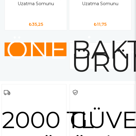
Uzatma Somunu
Uzatma Somunu
₺35,25
₺11,75
ÖNERİLE
BAKT
ÜRÜ
2000 TL
GÜVE