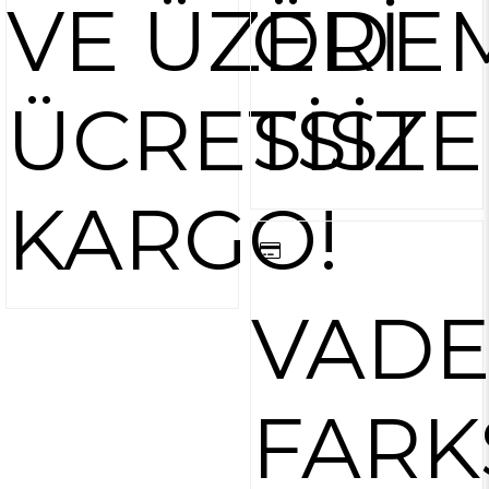
VE ÜZERİ
ÖDE
ÜCRETSİZ
SİST
KARGO!
VAD
FARK