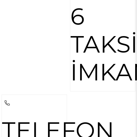
6
TAKS
İMKA
TELEFON