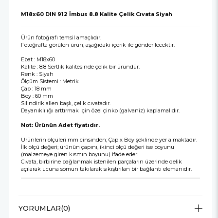
M18x60 DIN 912 İmbus 8.8 Kalite Çelik Cıvata Siyah
Ürün fotoğrafı temsil amaçlıdır.
Fotoğrafta görülen ürün, aşağıdaki içerik ile gönderilecektir.
Ebat : M18x60
Kalite : 8.8 Sertlik kalitesinde çelik bir üründür.
Renk : Siyah
Ölçüm Sistemi : Metrik
Çap : 18 mm
Boy : 60 mm
Silindirik allen başlı, çelik cıvatadır.
Dayanıklılığı arttırmak için özel çinko (galvaniz) kaplamalıdır.
Not: Ürünün Adet fiyatıdır.
Ürünlerin ölçüleri mm cinsinden; Çap x Boy şeklinde yer almaktadır.
İlk ölçü değeri; ürünün çapını, ikinci ölçü değeri ise boyunu
(malzemeye giren kısmın boyunu) ifade eder.
Cıvata, birbirine bağlanmak istenilen parçaların üzerinde delik
açılarak ucuna somun takılarak sıkıştırılan bir bağlantı elemanıdır.
YORUMLAR
(0)