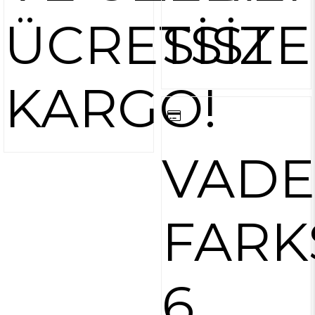
ÜCRETSİZ
SİST
KARGO!
VADE
FARK
6