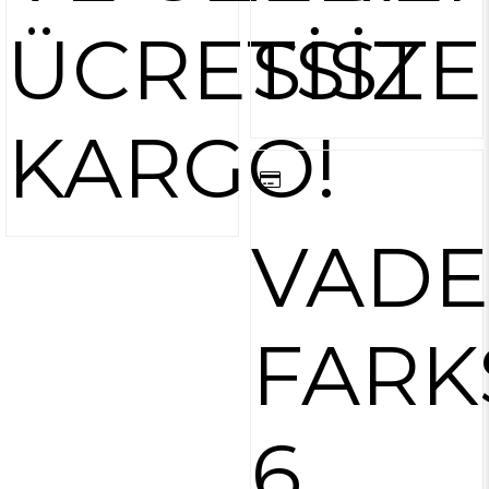
ÜCRETSİZ
SİST
KARGO!
VADE
FARK
6