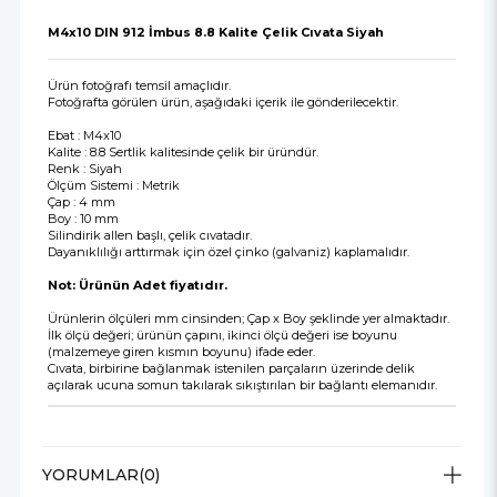
M4x10 DIN 912 İmbus 8.8 Kalite Çelik Cıvata Siyah
Ürün fotoğrafı temsil amaçlıdır.
Fotoğrafta görülen ürün, aşağıdaki içerik ile gönderilecektir.
Ebat : M4x10
Kalite : 8.8 Sertlik kalitesinde çelik bir üründür.
Renk : Siyah
Ölçüm Sistemi : Metrik
Çap : 4 mm
Boy : 10 mm
Silindirik allen başlı, çelik cıvatadır.
Dayanıklılığı arttırmak için özel çinko (galvaniz) kaplamalıdır.
Not: Ürünün Adet fiyatıdır.
Ürünlerin ölçüleri mm cinsinden; Çap x Boy şeklinde yer almaktadır.
İlk ölçü değeri; ürünün çapını, ikinci ölçü değeri ise boyunu
(malzemeye giren kısmın boyunu) ifade eder.
Cıvata, birbirine bağlanmak istenilen parçaların üzerinde delik
açılarak ucuna somun takılarak sıkıştırılan bir bağlantı elemanıdır.
YORUMLAR
(0)