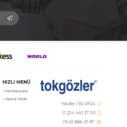
HIZLI MENÜ
> Kampanyalar
> Sipariş Takibi
Nilüfer / BURSA
0 224 443 37 00
0543 686 47 87