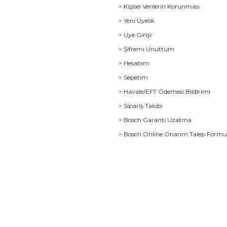
> Kişisel Verilerin Korunması
> Yeni Üyelik
> Üye Girişi
> Şifremi Unuttum
> Hesabım
> Sepetim
> Havale/EFT Ödemesi Bildirimi
> Sipariş Takibi
> Bosch Garanti Uzatma
> Bosch Online Onarım Talep Form