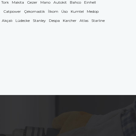
Tork
Makita
Gezer
Mano
Autokit
Bahco
Einhell
g
Catpower
Çekomastik
İlkom
Üso
Kumtel
Medop
Akçalı
Lüdecke
Stanley
Despa
Karcher
Atlas
Starline