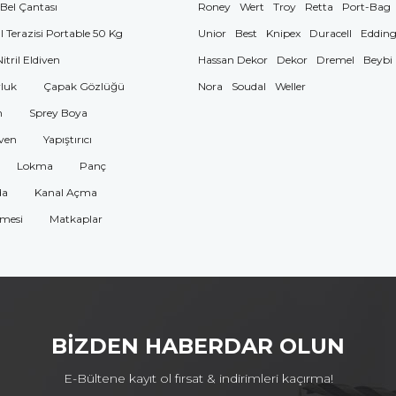
 Bel Çantası
Roney
Wert
Troy
Retta
Port-Bag
El Terazisi Portable 50 Kg
Unior
Best
Knipex
Duracell
Eddin
Nitril Eldiven
Hassan Dekor
Dekor
Dremel
Beybi
luk
Çapak Gözlüğü
Nora
Soudal
Weller
n
Sprey Boya
ven
Yapıştırıcı
Lokma
Panç
da
Kanal Açma
omesi
Matkaplar
BİZDEN HABERDAR OLUN
E-Bültene kayıt ol fırsat & indirimleri kaçırma!