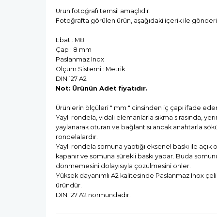
Ürün fotoğrafı temsil amaçlıdır.
Fotoğrafta görülen ürün, aşağıdaki içerik ile gönderi
Ebat : M8
Çap : 8 mm
Paslanmaz Inox
Ölçüm Sistemi : Metrik
DIN 127 A2
Not: Ürünün Adet fiyatıdır.
Ürünlerin ölçüleri " mm " cinsinden iç çapı ifade eder
Yaylı rondela, vidalı elemanlarla sıkma sırasında, yer
yaylanarak oturan ve bağlantısı ancak anahtarla sök
rondelalardır.
Yaylı rondela somuna yaptığı eksenel baskı ile açık 
kapanır ve somuna sürekli baskı yapar. Buda somun
dönmemesini dolayısıyla çözülmesini önler.
Yüksek dayanımlı A2 kalitesinde Paslanmaz Inox çelik
üründür.
DIN 127 A2 normundadır.