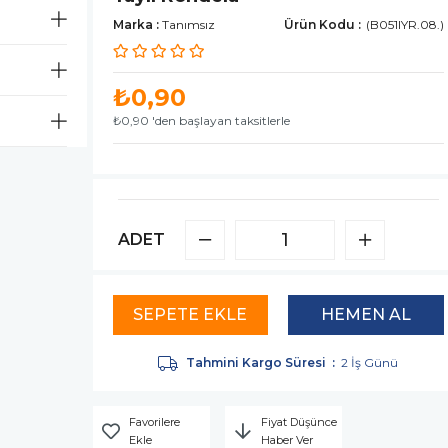
Marka
:
Tanımsız
(B051IYR.08.)
₺0,90
₺0,90
'den başlayan taksitlerle
ADET
Tahmini Kargo Süresi
:
2 İş Günü
Favorilere
Fiyat Düşünce
Ekle
Haber Ver