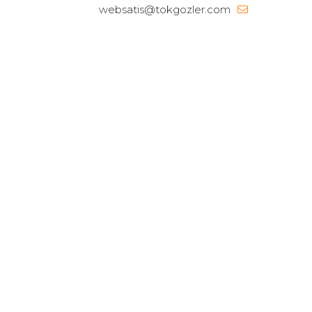
websatis@tokgozler.com