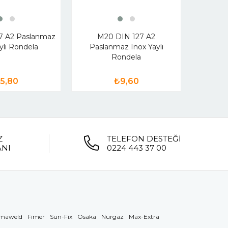
M22 DIN
Ino
7 A2 Paslanmaz
M20 DIN 127 A2
ylı Rondela
Paslanmaz Inox Yaylı
Rondela
5,80
₺9,60
Z
TELEFON DESTEĞİ
ANI
0224 443 37 00
maweld
Fimer
Sun-Fix
Osaka
Nurgaz
Max-Extra