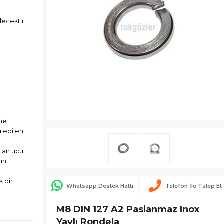
lecektir.
.
ine
ülebilen
olan ucu
un
 bir
Whatsapp Destek Hattı
Telefon İle Talep Et
M8 DIN 127 A2 Paslanmaz Inox
Yaylı Rondela