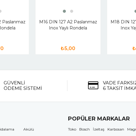
2 Paslanmaz
M16 DIN 127 A2 Paslanmaz
M18 DIN 12
 Rondela
Inox Yaylı Rondela
Inox Ya
70
₺5,00
₺
GÜVENLİ
VADE FARKSI
ÖDEME SİSTEMİ
6 TAKSİT İMK
POPÜLER MARKALAR
idalama
Akülü
Toko
Bosch
İzeltaş
Karbosan
Mag