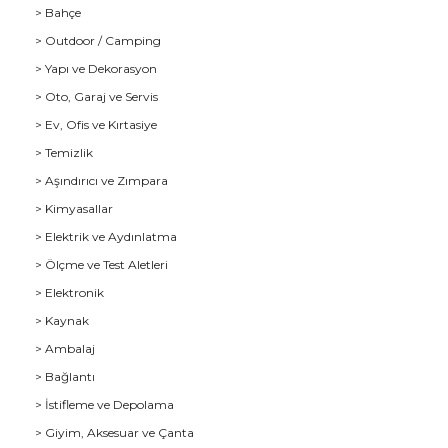
> Bahçe
> Outdoor / Camping
> Yapı ve Dekorasyon
> Oto, Garaj ve Servis
> Ev, Ofis ve Kırtasiye
> Temizlik
> Aşındırıcı ve Zımpara
> Kimyasallar
> Elektrik ve Aydınlatma
u
> Ölçme ve Test Aletleri
> Elektronik
> Kaynak
> Ambalaj
> Bağlantı
> İstifleme ve Depolama
> Giyim, Aksesuar ve Çanta