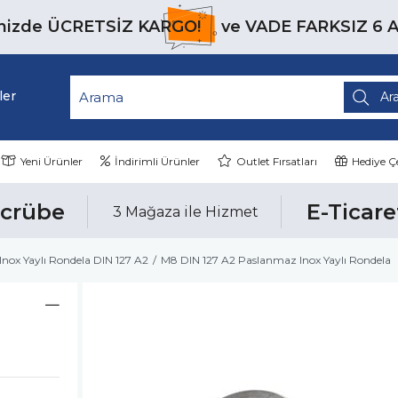
inizde
ÜCRETSİZ KARGO!
ve
VADE FARKSIZ 6 
ler
Yeni Ürünler
İndirimli Ürünler
Outlet Fırsatları
Hediye Çe
ecrübe
E-Ticare
3 Mağaza ile Hizmet
nox Yaylı Rondela DIN 127 A2
M8 DIN 127 A2 Paslanmaz Inox Yaylı Rondela