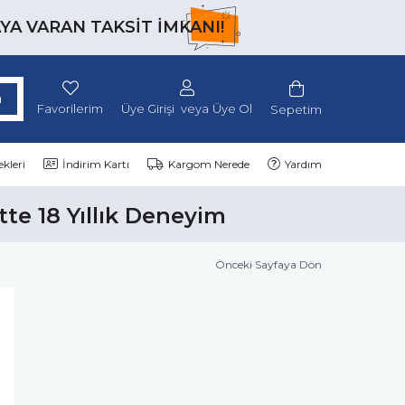
AYA VARAN TAKSİT İMKANI!
Favorilerim
Üye Girişi
Üye Ol
Sepetim
kleri
İndirim Kartı
Kargom Nerede
Yardım
tte 18 Yıllık Deneyim
Önceki Sayfaya Dön