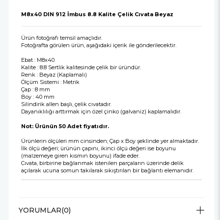
M8x40 DIN 912 İmbus 8.8 Kalite Çelik Cıvata Beyaz
Ürün fotoğrafı temsil amaçlıdır.
Fotoğrafta görülen ürün, aşağıdaki içerik ile gönderilecektir.
Ebat : M8x40
Kalite : 8.8 Sertlik kalitesinde çelik bir üründür.
Renk : Beyaz (Kaplamalı)
Ölçüm Sistemi : Metrik
Çap : 8 mm
Boy : 40 mm
Silindirik allen başlı, çelik cıvatadır.
Dayanıklılığı arttırmak için özel çinko (galvaniz) kaplamalıdır.
Not: Ürünün 50 Adet fiyatıdır.
Ürünlerin ölçüleri mm cinsinden; Çap x Boy şeklinde yer almaktadır.
İlk ölçü değeri; ürünün çapını, ikinci ölçü değeri ise boyunu
(malzemeye giren kısmın boyunu) ifade eder.
Cıvata, birbirine bağlanmak istenilen parçaların üzerinde delik
açılarak ucuna somun takılarak sıkıştırılan bir bağlantı elemanıdır.
YORUMLAR
(0)