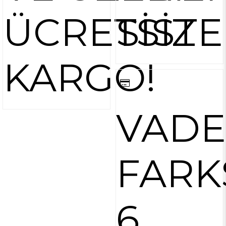
ÜCRETSİZ
SİST
KARGO!
VADE
FARK
6