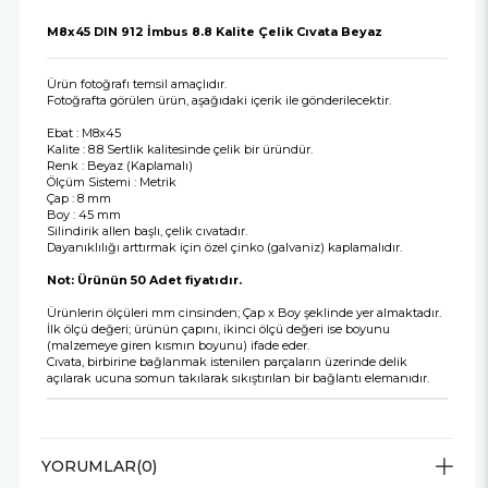
M8x45 DIN 912 İmbus 8.8 Kalite Çelik Cıvata Beyaz
Ürün fotoğrafı temsil amaçlıdır.
Fotoğrafta görülen ürün, aşağıdaki içerik ile gönderilecektir.
Ebat : M8x45
Kalite : 8.8 Sertlik kalitesinde çelik bir üründür.
Renk : Beyaz (Kaplamalı)
Ölçüm Sistemi : Metrik
Çap : 8 mm
Boy : 45 mm
Silindirik allen başlı, çelik cıvatadır.
Dayanıklılığı arttırmak için özel çinko (galvaniz) kaplamalıdır.
Not: Ürünün 50 Adet fiyatıdır.
Ürünlerin ölçüleri mm cinsinden; Çap x Boy şeklinde yer almaktadır.
İlk ölçü değeri; ürünün çapını, ikinci ölçü değeri ise boyunu
(malzemeye giren kısmın boyunu) ifade eder.
Cıvata, birbirine bağlanmak istenilen parçaların üzerinde delik
açılarak ucuna somun takılarak sıkıştırılan bir bağlantı elemanıdır.
YORUMLAR
(0)