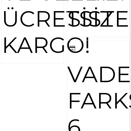
ÜCRETSİZ
SİST
KARGO!
VADE
FARK
6