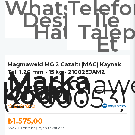
Whatsapp
Telef
Destek
İle
Hattı
Tale
Et
Magmaweld MG 2 Gazaltı (MAG) Kaynak
Marka
Teli 1.20 mm - 15 kg - 21002EJAM2
Magmawe
:
(2700053)
₺1.575,00
₺525,00
'den başlayan taksitlerle