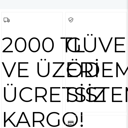
2000 TL
GÜVE
VE ÜZERİ
ÖDE
ÜCRETSİZ
SİSTE
KARGO!