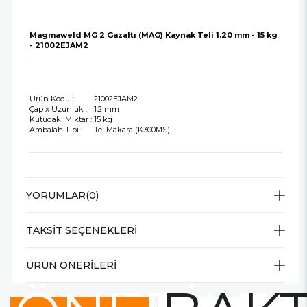
Magmaweld MG 2 Gazaltı (MAG) Kaynak Teli 1.20 mm - 15 kg
- 21002EJAM2
Ürün Kodu :
21002EJAM2
Çap x Uzunluk :
1.2 mm
Kutudaki Miktar :
15 kg
Ambalah Tipi :
Tel Makara (K300MS)
YORUMLAR
(0)
TAKSIT SEÇENEKLERI
ÜRÜN ÖNERILERI