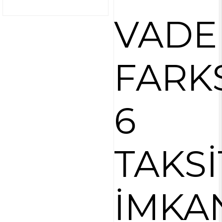
VADE
FARK
6
TAKSİ
İMKA