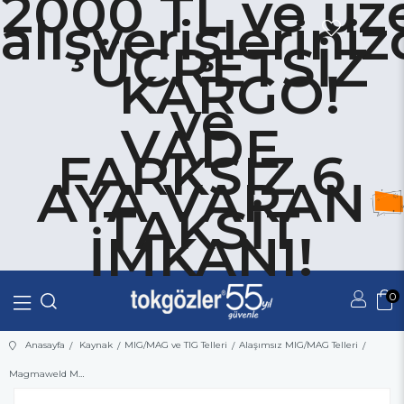
2000 TL ve üze
alışverişlerini
ÜCRETSİZ
KARGO!
ve
VADE
FARKSIZ 6
AYA VARAN
TAKSİT
İMKANI!
0
Üye Girişi
Üye Ol
Anasayfa
Kaynak
MIG/MAG ve TIG Telleri
Alaşımsız MIG/MAG Telleri
Magmaweld MG 2 Gazaltı (MAG) Kaynak Teli 1.20 mm - 15 kg - 21002EJAM2