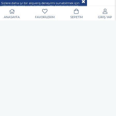
Sizlere daha iyi bir alışveriş deneyimi sunabilmek için
sitemizde çerez uygulaması vardır, toplanan kişisel
verileriniz
KVKK & GİZLİLİK VE GÜVENLİK
açıklamamızda belirtilen amaçlar ve yöntemlerle
mevzuatına uygun olarak kullanılacaktır.
ANASAYFA
FAVORİLERİM
SEPETİM
GİRİŞ YAP
POPÜLER ARAMALAR
Nurgaz
Portatif Ocak
Outdoor
Matkap
Vidalama
Akülü
Şarjlı
Edding
Baret
Eldiven
Toko Usta Tipi Bel Çantası
Allen Anahtar
Hortum Kelepçesi
Dijital El Kantarı El Terazisi Portable 50 Kg
Kulak Tıkacı
Gözlük
Çok Amaçlı Alet Çantası
Nitril Eldiven
Elektronikçi Tip Tornavida
Inox Kesme Taşı
Yağmurluk
Çapak Gözlüğü
Matkap Ucu
Koli Bant
Allen
Mastik
Silikon
Sprey Boya
Posta Kutusu
Organizer
Takım Çantası
Merdiven
Yapıştırıcı
Pense
Yan Keski
Kontrol Kalemi
Kargaburun
Lokma
Panç
Çekiç
Şerit Metre
Isıtıcı
Vantilatör
Tornavida
Kanal Açma
İlaçlama