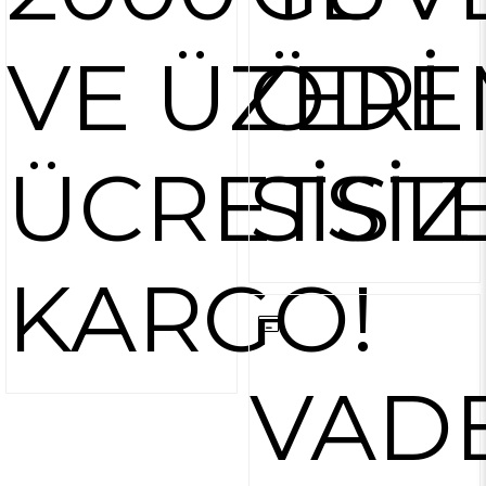
VE ÜZERİ
ÖDE
ÜCRETSİZ
SİST
KARGO!
VAD