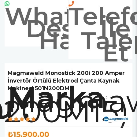
Whatsapp
Telef
Destek
İle
Hattı
Tale
Et
Magmaweld Monostick 200i 200 Amper
İnvertör Örtülü Elektrod Çanta Kaynak
Marka
Magmaw
Makinesi 501N200DMF
0200M15)
:
₺15.900,00