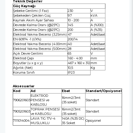
Teknik Değerler
Güç Kaynağı
Şebeke Gerilimi (1 Faz)
230
V
Şebekeden Çekilen Güç
9.7
kVA
Kaynak Akım Ayar Sahası
10 - 200
A
Devrede Kalma Oranı (@25°C)
145
A (%100)
Devrede Kalma Oranı (@25°C)
200
A (%35)
Elektrod Yakma Becerisi (3.25mm)
47
Adet/saat
EN 60974 -1 (I/X%)
200/14
Elektrod Yakma Becerisi (4.00mm)
40
Adet/saat
Elektrod Yakma Becerisi (5.00mm)
28
Adet/saat
Açık Devre Gerilimi
65
V
Elektrod Çapı
1.60 - 4.00
mm
Boyutlar (u x g x y)
467 x 160 x 312
mm
Ağırlık (Net)
10,5
Kg
Koruma Sınıfı
IP23
Aksesuarlar
Kod
Ad
Ebat
Standart/Opsiyonel
ELEKTROD
16mm2/3mt
7906201603
PENSESİ ve
Standart
(35 soket)
KABLOSU
TOPRAK PENSESİ
16mm2/3mt
7905201603
Standart
ve KABLOSU
(35 soket)
LAVA TIG 17V-4
140A (%35 DC)
7111014004
Opsiyonel
MUSLUKLU
35 Soket