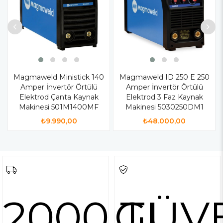
Magmaweld Ministick 140
Magmaweld ID 250 E 250
Amper İnvertör Örtülü
Amper İnvertör Örtülü
Elektrod Çanta Kaynak
Elektrod 3 Faz Kaynak
Makinesi 501M1400MF
Makinesi 5030250DM1
₺9.990,00
₺48.000,00
2000 TL
GÜV