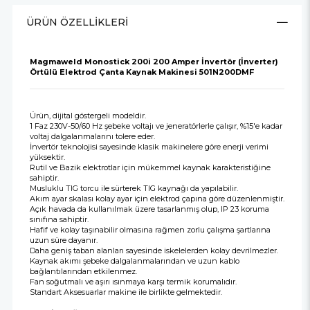
ÜRÜN ÖZELLIKLERI
Magmaweld Monostick 200i 200 Amper İnvertör (İnverter)
Örtülü Elektrod Çanta Kaynak Makinesi 501N200DMF
Ürün, dijital göstergeli modeldir.
1 Faz 230V-50/60 Hz şebeke voltajı ve jeneratörlerle çalışır, %15'e kadar
voltaj dalgalanmalarını tolere eder.
İnvertör teknolojisi sayesinde klasik makinelere göre enerji verimi
yüksektir.
Rutil ve Bazik elektrotlar için mükemmel kaynak karakteristiğine
sahiptir.
Musluklu TIG torcu ile sürterek TIG kaynağı da yapılabilir.
Akım ayar skalası kolay ayar için elektrod çapına göre düzenlenmiştir.
Açık havada da kullanılmak üzere tasarlanmış olup, IP 23 koruma
sınıfına sahiptir.
Hafif ve kolay taşınabilir olmasına rağmen zorlu çalışma şartlarına
uzun süre dayanır.
Daha geniş taban alanları sayesinde iskelelerden kolay devrilmezler.
Kaynak akımı şebeke dalgalanmalarından ve uzun kablo
bağlantılarından etkilenmez.
Fan soğutmalı ve aşırı ısınmaya karşı termik korumalıdır.
Standart Aksesuarlar makine ile birlikte gelmektedir.