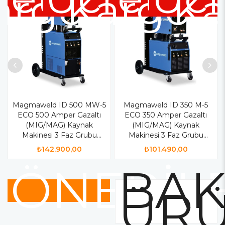
argo
Kargo
Ka
Magmaweld ID 500 MW-5
Magmaweld ID 350 M-5
ECO 500 Amper Gazaltı
ECO 350 Amper Gazaltı
(MIG/MAG) Kaynak
(MIG/MAG) Kaynak
Makinesi 3 Faz Grubu
Makinesi 3 Faz Grubu
523550W111
523535A111
₺142.900,00
₺101.490,00
ÖNERİL
BAK
ÜR