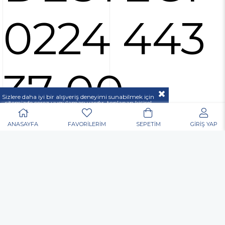
0224 443
37 00
Sizlere daha iyi bir alışveriş deneyimi sunabilmek için
sitemizde çerez uygulaması vardır, toplanan kişisel
verileriniz
KVKK & GİZLİLİK VE GÜVENLİK
açıklamamızda belirtilen amaçlar ve yöntemlerle
mevzuatına uygun olarak kullanılacaktır.
ANASAYFA
FAVORİLERİM
SEPETİM
GİRİŞ YAP
POPÜLER ARAMALAR
Nurgaz
Portatif Ocak
Outdoor
Matkap
Vidalama
Akülü
Şarjlı
Edding
Baret
Eldiven
Toko Usta Tipi Bel Çantası
Allen Anahtar
Hortum Kelepçesi
Dijital El Kantarı El Terazisi Portable 50 Kg