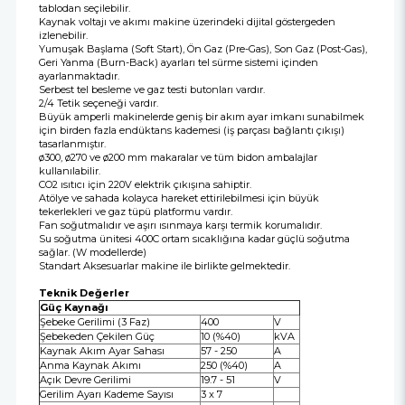
tablodan seçilebilir.
Kaynak voltajı ve akımı makine üzerindeki dijital göstergeden
izlenebilir.
Yumuşak Başlama (Soft Start), Ön Gaz (Pre-Gas), Son Gaz (Post-Gas),
Geri Yanma (Burn-Back) ayarları tel sürme sistemi içinden
ayarlanmaktadır.
Serbest tel besleme ve gaz testi butonları vardır.
2/4 Tetik seçeneği vardır.
Büyük amperli makinelerde geniş bir akım ayar imkanı sunabilmek
için birden fazla endüktans kademesi (iş parçası bağlantı çıkışı)
tasarlanmıştır.
ø300, ø270 ve ø200 mm makaralar ve tüm bidon ambalajlar
kullanılabilir.
CO2 ısıtıcı için 220V elektrik çıkışına sahiptir.
Atölye ve sahada kolayca hareket ettirilebilmesi için büyük
tekerlekleri ve gaz tüpü platformu vardır.
Fan soğutmalıdır ve aşırı ısınmaya karşı termik korumalıdır.
Su soğutma ünitesi 400C ortam sıcaklığına kadar güçlü soğutma
sağlar. (W modellerde)
Standart Aksesuarlar makine ile birlikte gelmektedir.
Teknik Değerler
Güç Kaynağı
Şebeke Gerilimi (3 Faz)
400
V
Şebekeden Çekilen Güç
10 (%40)
kVA
Kaynak Akım Ayar Sahası
57 - 250
A
Anma Kaynak Akımı
250 (%40)
A
Açık Devre Gerilimi
19.7 - 51
V
Gerilim Ayarı Kademe Sayısı
3 x 7