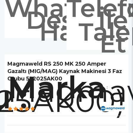
Whatsap
Telef
Destek
İle
Hattı
Tal
Et
Magmaweld RS 250 MK 250 Amper
Gazaltı (MIG/MAG) Kaynak Makinesi 3 Faz
Marka
Magma
Grubu 522025AK00
025AK00)
: