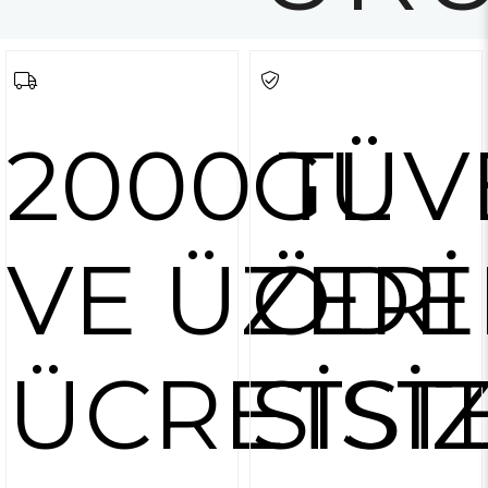
2000 TL
GÜV
VE ÜZERİ
ÖDE
ÜCRETSİ
SİST