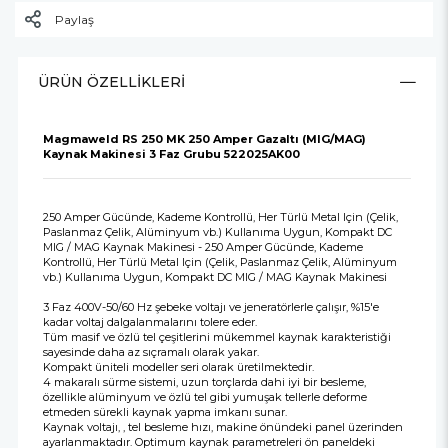
Paylaş
ÜRÜN ÖZELLIKLERI
Magmaweld RS 250 MK 250 Amper Gazaltı (MIG/MAG)
Kaynak Makinesi 3 Faz Grubu 522025AK00
250 Amper Gücünde, Kademe Kontrollü, Her Türlü Metal Için (Çelik,
Paslanmaz Çelik, Alüminyum vb.) Kullanıma Uygun, Kompakt DC
MIG / MAG Kaynak Makinesi - 250 Amper Gücünde, Kademe
Kontrollü, Her Türlü Metal Için (Çelik, Paslanmaz Çelik, Alüminyum
vb.) Kullanıma Uygun, Kompakt DC MIG / MAG Kaynak Makinesi
3 Faz 400V-50/60 Hz şebeke voltajı ve jeneratörlerle çalışır, %15'e
kadar voltaj dalgalanmalarını tolere eder.
Tüm masif ve özlü tel çeşitlerini mükemmel kaynak karakteristiği
sayesinde daha az sıçramalı olarak yakar.
Kompakt üniteli modeller seri olarak üretilmektedir.
4 makaralı sürme sistemi, uzun torçlarda dahi iyi bir besleme,
özellikle alüminyum ve özlü tel gibi yumuşak tellerle deforme
etmeden sürekli kaynak yapma imkanı sunar.
Kaynak voltajı, , tel besleme hızı, makine önündeki panel üzerinden
ayarlanmaktadır. Optimum kaynak parametreleri ön paneldeki