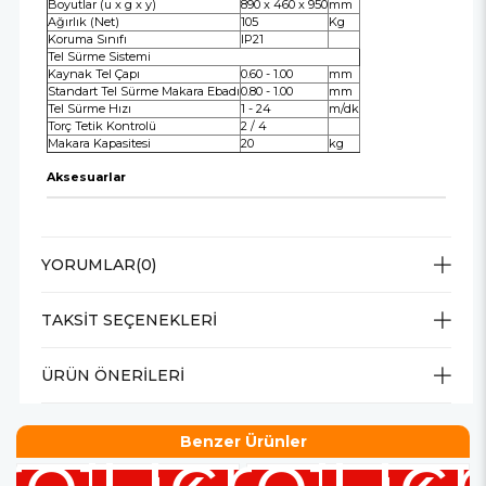
Boyutlar (u x g x y)
890 x 460 x 950
mm
Ağırlık (Net)
105
Kg
Koruma Sınıfı
IP21
Tel Sürme Sistemi
Kaynak Tel Çapı
0.60 - 1.00
mm
Standart Tel Sürme Makara Ebadı
0.80 - 1.00
mm
Tel Sürme Hızı
1 - 24
m/dk
Torç Tetik Kontrolü
2 / 4
Makara Kapasitesi
20
kg
Aksesuarlar
YORUMLAR
(0)
TAKSIT SEÇENEKLERI
ÜRÜN ÖNERILERI
retsiz
Ücretsiz
Ücr
Benzer Ürünler