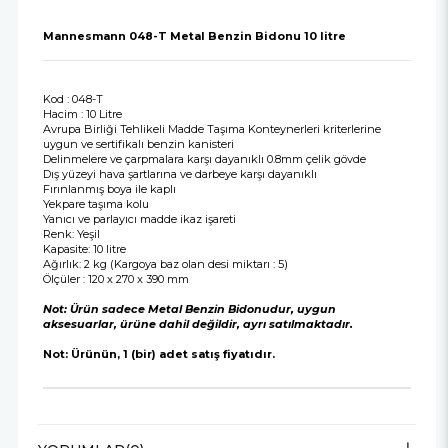
Mannesmann 048-T Metal Benzin Bidonu 10 litre
Kod : 048-T
Hacim : 10 Litre
Avrupa Birliği Tehlikeli Madde Taşıma Konteynerleri kriterlerine
uygun ve sertifikalı benzin kanisteri
Delinmelere ve çarpmalara karşı dayanıklı 0.8mm çelik gövde
Dış yüzeyi hava şartlarına ve darbeye karşı dayanıklı
Fırınlanmış boya ile kaplı
Yekpare taşıma kolu
Yanıcı ve parlayıcı madde ikaz işareti
Renk: Yeşil
Kapasite: 10 litre
Ağırlık: 2 kg (Kargoya baz olan desi miktarı : 5)
Ölçüler : 120 x 270 x 390 mm
Not: Ürün sadece Metal Benzin Bidonudur, uygun
aksesuarlar, ürüne dahil değildir, ayrı satılmaktadır.
Not: Ürünün, 1 (bir) adet satış fiyatıdır.