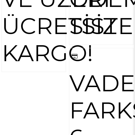
ÜCRETSİZ
SİST
KARGO!
VADE
FARK