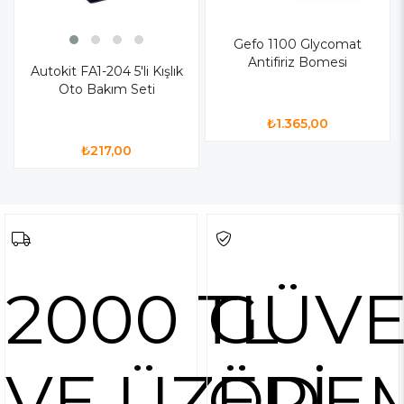
Gefo 1100 Glycomat
Antifiriz Bomesi
Autokit FA1-204 5'li Kışlık
Oto Bakım Seti
₺1.365,00
₺217,00
2000 TL
GÜVE
VE ÜZERİ
ÖDE