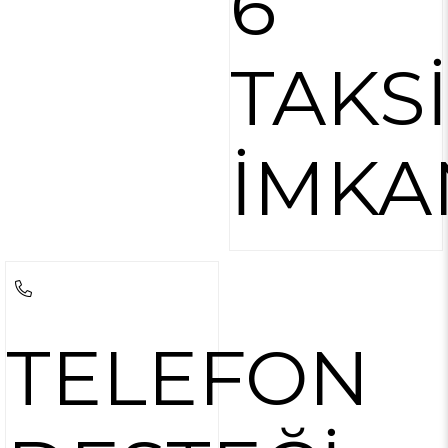
6
TAKS
İMKA
TELEFON