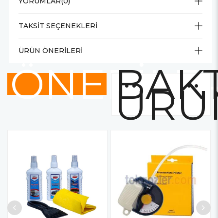
YORUMLAR
(0)
TAKSIT SEÇENEKLERI
ÜRÜN ÖNERILERI
ÖNERİLE
BAKT
ÜRÜ