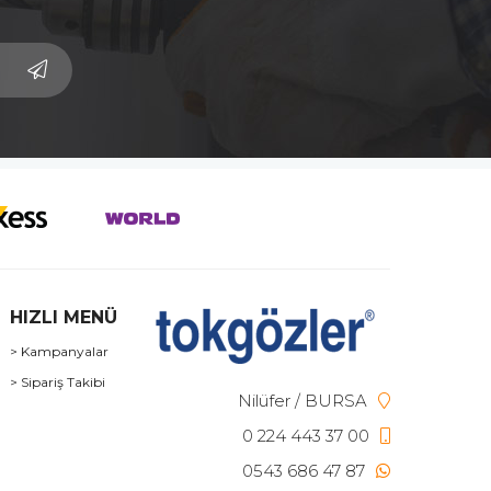
HIZLI MENÜ
> Kampanyalar
> Sipariş Takibi
Nilüfer / BURSA
0 224 443 37 00
0543 686 47 87