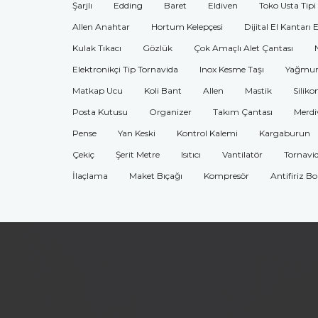
Şarjlı
Edding
Baret
Eldiven
Toko Usta Tipi
Allen Anahtar
Hortum Kelepçesi
Dijital El Kantarı 
Kulak Tıkacı
Gözlük
Çok Amaçlı Alet Çantası
Elektronikçi Tip Tornavida
Inox Kesme Taşı
Yağmur
Matkap Ucu
Koli Bant
Allen
Mastik
Siliko
Posta Kutusu
Organizer
Takım Çantası
Merdi
Pense
Yan Keski
Kontrol Kalemi
Kargaburun
Çekiç
Şerit Metre
Isıtıcı
Vantilatör
Tornavi
İlaçlama
Maket Bıçağı
Kompresör
Antifiriz B