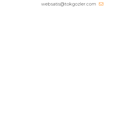
websatis@tokgozler.com