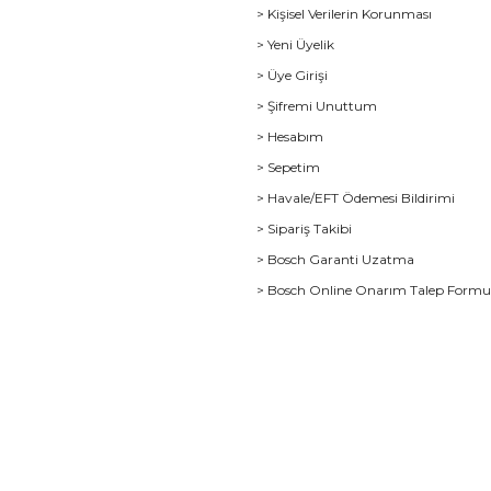
> Kişisel Verilerin Korunması
> Yeni Üyelik
> Üye Girişi
> Şifremi Unuttum
> Hesabım
> Sepetim
> Havale/EFT Ödemesi Bildirimi
> Sipariş Takibi
> Bosch Garanti Uzatma
> Bosch Online Onarım Talep Form