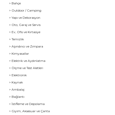
> Bahçe
> Outdoor / Camping
> Yapı ve Dekorasyon
> Oto, Garaj ve Servis
> Ev, Ofis ve Kırtasiye
> Temizlik
> Aşındırıcı ve Zımpara
> Kimyasallar
> Elektrik ve Aydınlatma
u
> Ölçme ve Test Aletleri
> Elektronik
> Kaynak
> Ambalaj
> Bağlantı
> İstifleme ve Depolama
> Giyim, Aksesuar ve Çanta