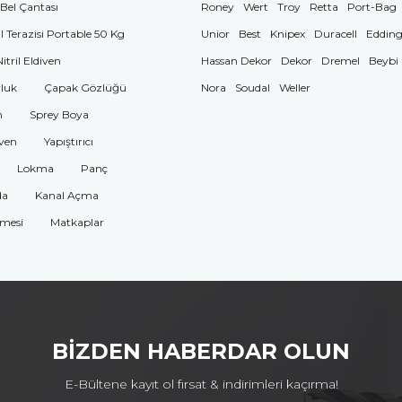
 Bel Çantası
Roney
Wert
Troy
Retta
Port-Bag
El Terazisi Portable 50 Kg
Unior
Best
Knipex
Duracell
Eddin
Nitril Eldiven
Hassan Dekor
Dekor
Dremel
Beybi
luk
Çapak Gözlüğü
Nora
Soudal
Weller
n
Sprey Boya
ven
Yapıştırıcı
Lokma
Panç
da
Kanal Açma
omesi
Matkaplar
BİZDEN HABERDAR OLUN
E-Bültene kayıt ol fırsat & indirimleri kaçırma!