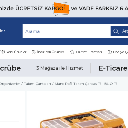
inizde
ÜCRETSİZ KARGO!
ve
VADE FARKSIZ 6 
ler
Yeni Ürünler
İndirimli Ürünler
Outlet Fırsatları
Hediye Çe
ecrübe
E-Ticare
3 Mağaza ile Hizmet
Organizerler
Takım Çantaları
Mano Raflı Takım Çantası 17'' BL.O-17