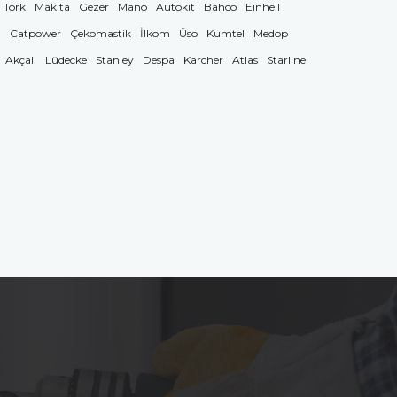
Tork
Makita
Gezer
Mano
Autokit
Bahco
Einhell
g
Catpower
Çekomastik
İlkom
Üso
Kumtel
Medop
Akçalı
Lüdecke
Stanley
Despa
Karcher
Atlas
Starline