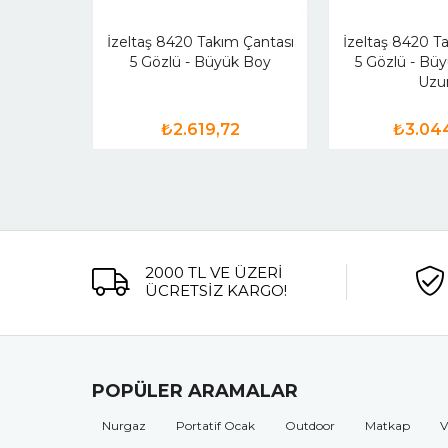
İzeltaş 8420 Takım Çantası
İzeltaş 8420 T
5 Gözlü - Büyük Boy
5 Gözlü - Bü
Uzu
₺2.619,72
₺3.04
2000 TL VE ÜZERİ
ÜCRETSİZ KARGO!
POPÜLER ARAMALAR
Nurgaz
Portatif Ocak
Outdoor
Matkap
V