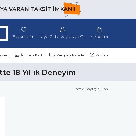
AYA VARAN TAKSİT İMKANI!
Favorilerim
Üye Girişi
Üye Ol
Sepetim
kleri
İndirim Kartı
Kargom Nerede
Yardım
tte 18 Yıllık Deneyim
Önceki Sayfaya Dön