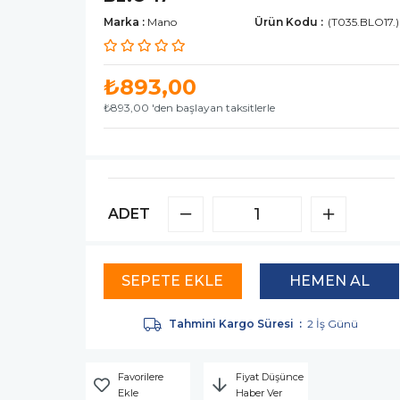
Marka
:
Mano
(T035.BLO17.)
₺893,00
₺893,00
'den başlayan taksitlerle
ADET
Tahmini Kargo Süresi
:
2 İş Günü
Favorilere
Fiyat Düşünce
Ekle
Haber Ver