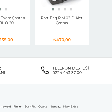
İzeltaş
5 Gö
 Takım Çantası
Port-Bag P.M.02 El Aleti
 BL.O-20
Çantası
235,00
₺470,00
Z
TELEFON DESTEĞİ
ANI
0224 443 37 00
maweld
Fimer
Sun-Fix
Osaka
Nurgaz
Max-Extra