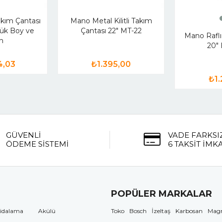
akım Çantası
Mano Metal Kilitli Takım
yük Boy ve
Çantası 22" MT-22
Mano Raflı
n
20"
4,03
₺1.395,00
₺1.
GÜVENLİ
VADE FARKSI
ÖDEME SİSTEMİ
6 TAKSİT İMK
POPÜLER MARKALAR
idalama
Akülü
Toko
Bosch
İzeltaş
Karbosan
Mag