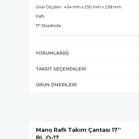
Ürün Ölçüleri : 434 mm x 250 mm x 238 mm
Raflı
17" Ebadında
YORUMLAR
(0)
TAKSIT SEÇENEKLERI
ÜRÜN ÖNERILERI
Mano Raflı Takım Çantası 17''
BL.O-17