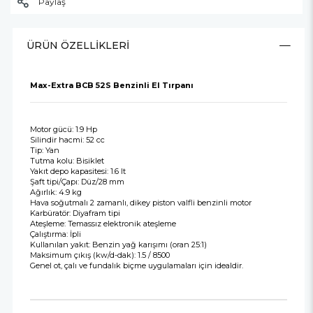
Paylaş
ÜRÜN ÖZELLIKLERI
Max-Extra BCB 52S Benzinli El Tırpanı
Motor gücü: 1.9 Hp
Silindir hacmi: 52 cc
Tip: Yan
Tutma kolu: Bisiklet
Yakıt depo kapasitesi: 1.6 lt
Şaft tipi/Çapı: Düz/28 mm
Ağırlık: 4.9 kg
Hava soğutmalı 2 zamanlı, dikey piston valfli benzinli motor
Karbüratör: Diyafram tipi
Ateşleme: Temassız elektronik ateşleme
Çalıştırma: İpli
Kullanılan yakıt: Benzin yağ karışımı (oran 25:1)
Maksimum çıkış (kw/d-dak): 1.5 / 8500
Genel ot, çalı ve fundalık biçme uygulamaları için idealdir.