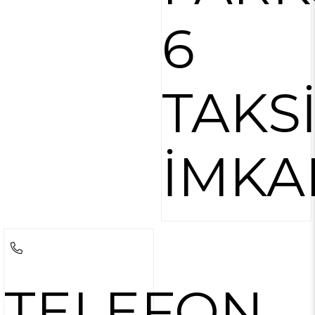
6
TAKS
İMKA
TELEFON