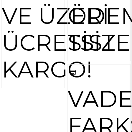
VE ÜZERİ
ÖDE
ÜCRETSİZ
SİST
KARGO!
VAD
FARK