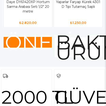
Daye DY61420XP Hortum
Yaparlar Faryap Kürek 4301
Sarma Arabası Seti 1/2" 20
D Tipi Tutamaç Saplı
metre
₺2.820,00
₺1.250,00
ÖNERİLE
BAKT
ÜRÜ
2000 TL
GÜVE