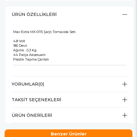
ÜRÜN ÖZELLIKLERI
Max-Extra MX-0115 Şarjlı Tornavida Seti
4,8 Volt
180 Devir
Ağırlık : 0,3 Kg.
44 Parça Aksesuarlı
Plastik Taşıma Çantalı
YORUMLAR
(0)
TAKSIT SEÇENEKLERI
ÜRÜN ÖNERILERI
Benzer Ürünler