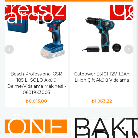
cretsiz
Üc
Kargo
K
Bosch Professional GSR
Catpower E5101 12V 1.3Ah
185 LI SOLO Akülü
Li-ion Çift Akülü Vidalama
Delme/Vidalama Makinesi -
06019K3003
₺8.015,00
₺1.963,22
ÖNERİLE
BAKT