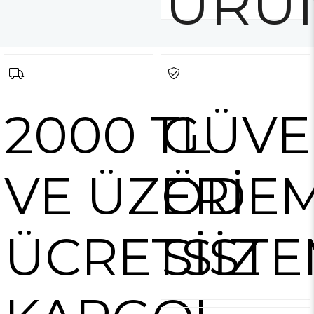
ÜRÜ
2000 TL
GÜVE
VE ÜZERİ
ÖDE
ÜCRETSİZ
SİSTE