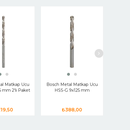
Bosch 
HSS
al Matkap Ucu
Bosch Metal Matkap Ucu
 mm 2'li Paket
HSS-G 9x125 mm
19,50
₺388,00