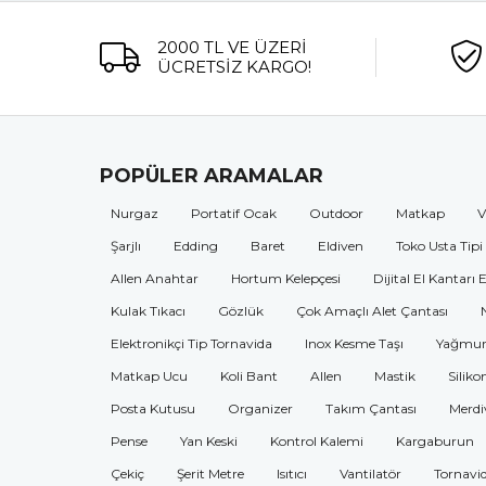
2000 TL VE ÜZERİ
ÜCRETSİZ KARGO!
POPÜLER ARAMALAR
Nurgaz
Portatif Ocak
Outdoor
Matkap
V
Şarjlı
Edding
Baret
Eldiven
Toko Usta Tipi
Allen Anahtar
Hortum Kelepçesi
Dijital El Kantarı 
Kulak Tıkacı
Gözlük
Çok Amaçlı Alet Çantası
Elektronikçi Tip Tornavida
Inox Kesme Taşı
Yağmur
Matkap Ucu
Koli Bant
Allen
Mastik
Siliko
Posta Kutusu
Organizer
Takım Çantası
Merdi
Pense
Yan Keski
Kontrol Kalemi
Kargaburun
Çekiç
Şerit Metre
Isıtıcı
Vantilatör
Tornavi