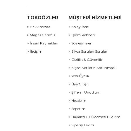
TOKGÖZLER
MÜŞTERİ HİZMETLERİ
> Hakkımızda
> Kolay İade
> Mağazalarımız
> İşlem Rehberi
> İnsan Kaynakları
> Sözleşmeler
> İletişim
> Sıkça Sorulan Sorular
> Gizlilik & Güvenlik
> Kişisel Verilerin Korunması
> Yeni Üyelik
> Üye Girişi
> Şifremi Unuttum
> Hesabım
> Sepetim
> Havale/EFT Ödemesi Bildirimi
> Sipariş Takibi