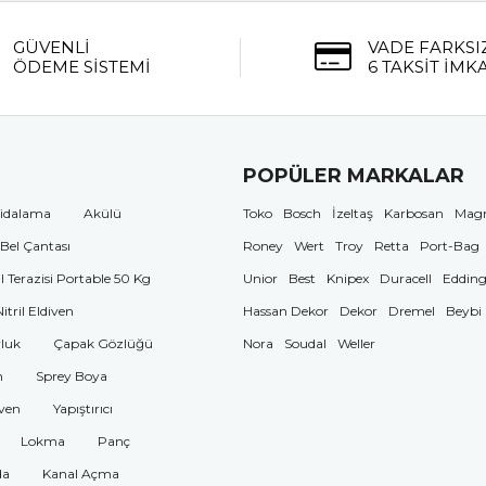
GÜVENLİ
VADE FARKSI
ÖDEME SİSTEMİ
6 TAKSİT İMK
POPÜLER MARKALAR
idalama
Akülü
Toko
Bosch
İzeltaş
Karbosan
Mag
 Bel Çantası
Roney
Wert
Troy
Retta
Port-Bag
El Terazisi Portable 50 Kg
Unior
Best
Knipex
Duracell
Eddin
Nitril Eldiven
Hassan Dekor
Dekor
Dremel
Beybi
luk
Çapak Gözlüğü
Nora
Soudal
Weller
n
Sprey Boya
ven
Yapıştırıcı
Lokma
Panç
da
Kanal Açma