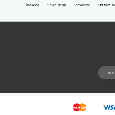
İlaçlama
Maket Bıçağı
Kompresör
Antifiriz B