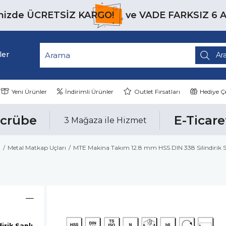
inizde
ÜCRETSİZ KARGO!
ve
VADE FARKSIZ 6 
ler
Yeni Ürünler
İndirimli Ürünler
Outlet Fırsatları
Hediye Çe
ecrübe
E-Ticare
3 Mağaza ile Hizmet
ı
Metal Matkap Uçları
MTE Makina Takım 12.8 mm HSS DIN 338 Silindirik
rik Saplı