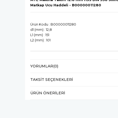
Matkap Ucu Haddeli - B00000011280
Ürün Kodu : B00000011280
d1 (mm) : 12,8
L1 (mm) : 151
L2 (mm) : 101
YORUMLAR
(0)
TAKSIT SEÇENEKLERI
ÜRÜN ÖNERILERI