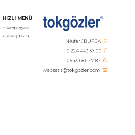
HIZLI MENÜ
> Kampanyalar
> Sipariş Takibi
Nilüfer / BURSA
0 224 443 37 00
0543 686 47 87
websatis@tokgozler.com