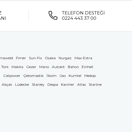
Z
TELEFON DESTEĞİ
ANI
0224 443 37 00
maweld
Fimer
Sun-Fix
Osaka
Nurgaz
Max-Extra
Tork
Makita
Gezer
Mano
Autokit
Bahco
Einhell
g
Catpower
Çekomastik
İlkom
Üso
Kumtel
Medop
Akçalı
Lüdecke
Stanley
Despa
Karcher
Atlas
Starline