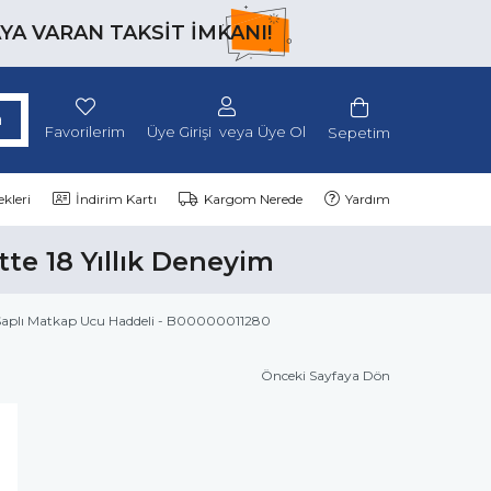
AYA VARAN TAKSİT İMKANI!
Favorilerim
Üye Girişi
Üye Ol
Sepetim
kleri
İndirim Kartı
Kargom Nerede
Yardım
tte 18 Yıllık Deneyim
 Saplı Matkap Ucu Haddeli - B00000011280
Önceki Sayfaya Dön