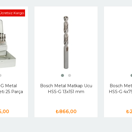
Ücretsiz Kargo
-G Metal
Bosch Metal Matkap Ucu
Bosch Met
ti 25 Parça
HSS-G 13x151 mm
HSS-G 4x75
5,00
₺866,00
₺2