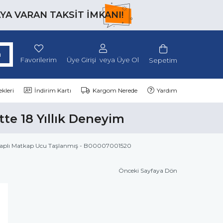
AYA VARAN TAKSİT İMKANI!
Favorilerim
Üye Girişi
Üye Ol
Sepetim
kleri
İndirim Kartı
Kargom Nerede
Yardım
tte 18 Yıllık Deneyim
 Saplı Matkap Ucu Taşlanmış - B00007001520
Önceki Sayfaya Dön