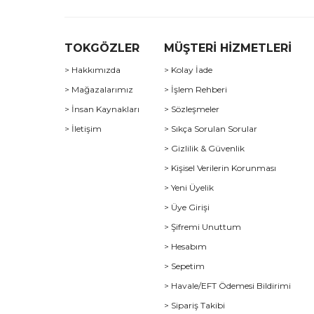
TOKGÖZLER
MÜŞTERİ HİZMETLERİ
> Hakkımızda
> Kolay İade
> Mağazalarımız
> İşlem Rehberi
> İnsan Kaynakları
> Sözleşmeler
> İletişim
> Sıkça Sorulan Sorular
> Gizlilik & Güvenlik
> Kişisel Verilerin Korunması
> Yeni Üyelik
> Üye Girişi
> Şifremi Unuttum
> Hesabım
> Sepetim
> Havale/EFT Ödemesi Bildirimi
> Sipariş Takibi