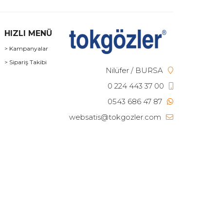
HIZLI MENÜ
> Kampanyalar
> Sipariş Takibi
Nilüfer / BURSA
0 224 443 37 00
0543 686 47 87
websatis@tokgozler.com