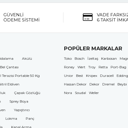
GÜVENLİ
VADE FARKSI
ÖDEME SİSTEMİ
6 TAKSİT İMK
POPÜLER MARKALAR
idalama
Akülü
Toko
Bosch
İzeltaş
Karbosan
Mag
 Bel Çantası
Roney
Wert
Troy
Retta
Port-Bag
El Terazisi Portable 50 Kg
Unior
Best
Knipex
Duracell
Eddin
Nitril Eldiven
Hassan Dekor
Dekor
Dremel
Beybi
luk
Çapak Gözlüğü
Nora
Soudal
Weller
n
Sprey Boya
ven
Yapıştırıcı
Lokma
Panç
da
Kanal Açma