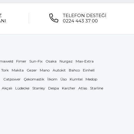
Z
TELEFON DESTEĞİ
ANI
0224 443 37 00
maweld
Fimer
Sun-Fix
Osaka
Nurgaz
Max-Extra
Tork
Makita
Gezer
Mano
Autokit
Bahco
Einhell
g
Catpower
Çekomastik
İlkom
Üso
Kumtel
Medop
Akçalı
Lüdecke
Stanley
Despa
Karcher
Atlas
Starline