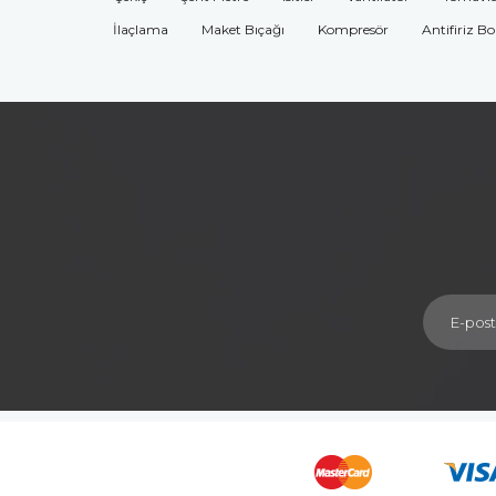
İlaçlama
Maket Bıçağı
Kompresör
Antifiriz B