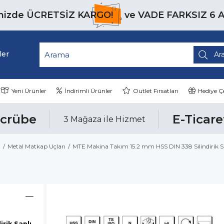
inizde
ÜCRETSİZ KARGO!
ve
VADE FARKSIZ 6 
ler
Yeni Ürünler
İndirimli Ürünler
Outlet Fırsatları
Hediye Çe
ecrübe
E-Ticare
3 Mağaza ile Hizmet
ı
Metal Matkap Uçları
MTE Makina Takım 15.2 mm HSS DIN 338 Silindirik
rik Saplı