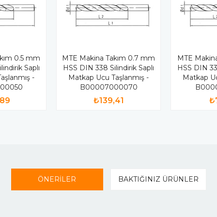
akım 0.5 mm
MTE Makina Takım 0.7 mm
MTE Makina
indirik Saplı
HSS DIN 338 Silindirik Saplı
HSS DIN 338 
aşlanmış -
Matkap Ucu Taşlanmış -
Matkap Uc
00050
B00007000070
B000
,89
₺139,41
₺
ÖNERİLER
BAKTIĞINIZ ÜRÜNLER