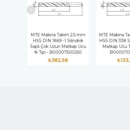
MTE Makina Takım 2.5 mm
MTE Makina T
HSS DIN 1869 -1 Silindirik
HSS DIN 338 Sil
Saplı Çok Uzun Matkap Ucu
Matkap Ucu T
N Tipi - B00007500250
B000070
₺382,58
₺133