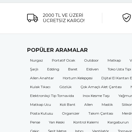
2000 TL VE ÜZERİ
ÜCRETSİZ KARGO!
POPÜLER ARAMALAR
Nurgaz
Portatif Ocak
Outdoor
Matkap
V
Şarjlı
Edding
Baret
Eldiven
Toko Usta Tipi
Allen Anahtar
Hortum Kelepçesi
Dijital El Kantarı 
Kulak Tıkacı
Gözlük
Çok Amaçlı Alet Çantası
Elektronikçi Tip Tornavida
Inox Kesme Taşı
Yağmur
Matkap Ucu
Koli Bant
Allen
Mastik
Siliko
Posta Kutusu
Organizer
Takım Çantası
Merdi
Pense
Yan Keski
Kontrol Kalemi
Kargaburun
Çekiç
Şerit Metre
Isıtıcı
Vantilatör
Tornavi