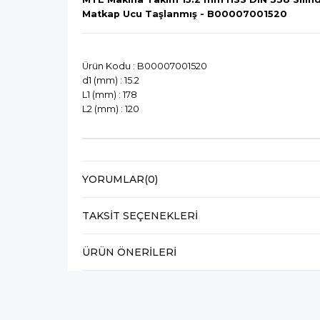
Matkap Ucu Taşlanmış - B00007001520
Ürün Kodu : B00007001520
d1 (mm) : 15.2
L1 (mm) : 178
L2 (mm) : 120
YORUMLAR
(0)
TAKSIT SEÇENEKLERI
ÜRÜN ÖNERILERI