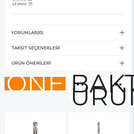
L2 (mm) : 27
YORUMLAR
(0)
TAKSIT SEÇENEKLERI
ÜRÜN ÖNERILERI
ÖNERİLE
BAKT
ÜRÜ