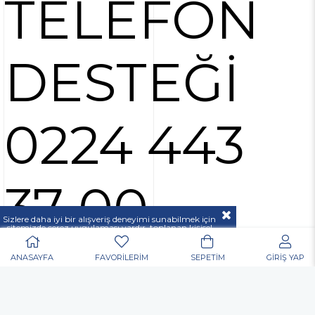
TELEFON
DESTEĞİ
0224 443
37 00
Sizlere daha iyi bir alışveriş deneyimi sunabilmek için
sitemizde çerez uygulaması vardır, toplanan kişisel
verileriniz
KVKK & GİZLİLİK VE GÜVENLİK
açıklamamızda belirtilen amaçlar ve yöntemlerle
mevzuatına uygun olarak kullanılacaktır.
ANASAYFA
FAVORİLERİM
SEPETİM
GİRİŞ YAP
POPÜLER ARAMALAR
Nurgaz
Portatif Ocak
Outdoor
Matkap