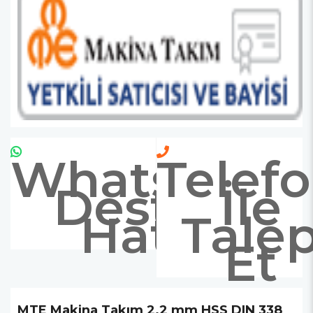
Whatsapp
Telef
Destek
İle
Hattı
Tale
Et
MTE Makina Takım 2.2 mm HSS DIN 338