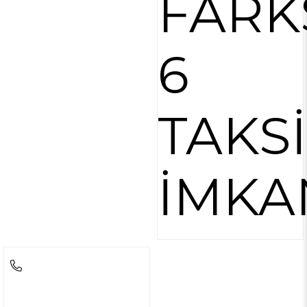
FARK
6
TAKS
İMKA