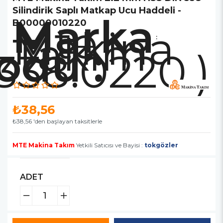
Silindirik Saplı Matkap Ucu Haddeli -
Marka
Mte
B00000010220
Makina
Takım
:
338.0220.)
₺38,56
₺38,56
'den başlayan taksitlerle
MTE Makina Takım
Yetkili Satıcısı ve Bayisi :
tokgözler
ADET