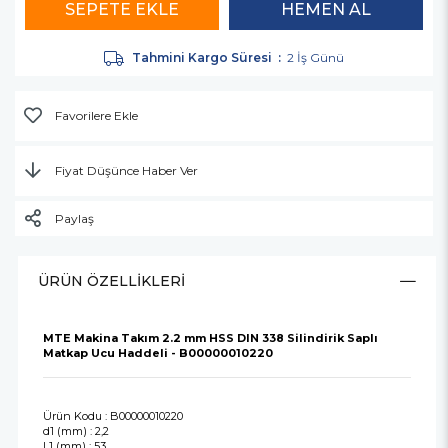
Tahmini Kargo Süresi
:
2 İş Günü
Favorilere Ekle
Fiyat Düşünce Haber Ver
Paylaş
ÜRÜN ÖZELLIKLERI
MTE Makina Takım 2.2 mm HSS DIN 338 Silindirik Saplı
Matkap Ucu Haddeli - B00000010220
Ürün Kodu : B00000010220
d1 (mm) : 2,2
L1 (mm) : 53