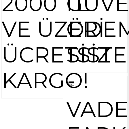
2000 TL
GÜVE
VE ÜZERİ
ÖDE
ÜCRETSİZ
SİST
KARGO!
VADE