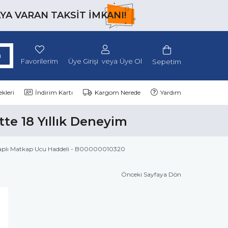
AYA VARAN TAKSİT İMKANI!
Favorilerim
Üye Girişi
Üye Ol
Sepetim
kleri
İndirim Kartı
Kargom Nerede
Yardım
tte 18 Yıllık Deneyim
Saplı Matkap Ucu Haddeli - B00000010320
Önceki Sayfaya Dön