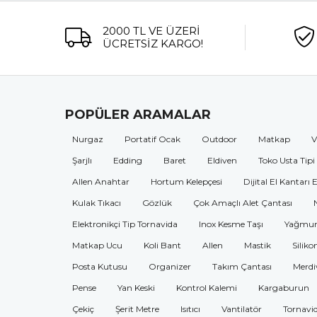
2000 TL VE ÜZERİ
ÜCRETSİZ KARGO!
POPÜLER ARAMALAR
Nurgaz
Portatif Ocak
Outdoor
Matkap
V
Şarjlı
Edding
Baret
Eldiven
Toko Usta Tipi
Allen Anahtar
Hortum Kelepçesi
Dijital El Kantarı 
Kulak Tıkacı
Gözlük
Çok Amaçlı Alet Çantası
Elektronikçi Tip Tornavida
Inox Kesme Taşı
Yağmur
Matkap Ucu
Koli Bant
Allen
Mastik
Siliko
Posta Kutusu
Organizer
Takım Çantası
Merdi
Pense
Yan Keski
Kontrol Kalemi
Kargaburun
Çekiç
Şerit Metre
Isıtıcı
Vantilatör
Tornavi