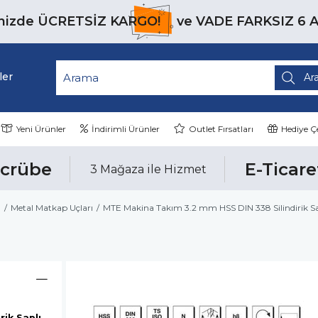
inizde
ÜCRETSİZ KARGO!
ve
VADE FARKSIZ 6 
ler
Yeni Ürünler
İndirimli Ürünler
Outlet Fırsatları
Hediye Çe
ecrübe
E-Ticare
3 Mağaza ile Hizmet
ı
Metal Matkap Uçları
MTE Makina Takım 3.2 mm HSS DIN 338 Silindirik 
ik Saplı