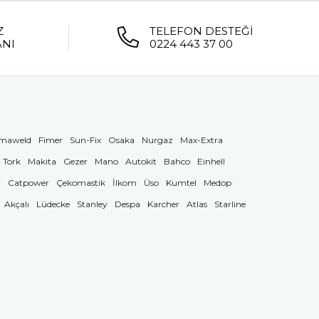
Z
TELEFON DESTEĞİ
ANI
0224 443 37 00
maweld
Fimer
Sun-Fix
Osaka
Nurgaz
Max-Extra
Tork
Makita
Gezer
Mano
Autokit
Bahco
Einhell
g
Catpower
Çekomastik
İlkom
Üso
Kumtel
Medop
Akçalı
Lüdecke
Stanley
Despa
Karcher
Atlas
Starline