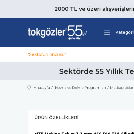
2000 TL ve üzeri alışverişler
Kategori
"Sektörün öncüsü"
Sektörde 55 Yıllık T
Anasayfa
Kesme ve Delme Programları
Matkap Uçlar
ÜRÜN ÖZELLIKLERI
MTE Makina Takım 3.2 mm HSS DIN 338 Silindir