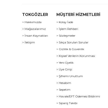
TOKGÖZLER
MÜŞTERİ HİZMETLERİ
> Hakkımızda
> Kolay İade
> Mağazalarımız
> İşlem Rehberi
> İnsan Kaynakları
> Sözleşmeler
> İletişim
> Sıkça Sorulan Sorular
> Gizlilik & Güvenlik
> Kişisel Verilerin Korunması
> Yeni Üyelik
> Üye Girişi
> Şifremi Unuttum
> Hesabım
> Sepetim
> Havale/EFT Ödemesi Bildirimi
> Sipariş Takibi