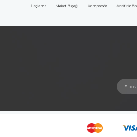
İlaçlama
Maket Bıçağı
Kompresör
Antifiriz B