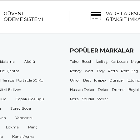
GÜVENLİ
VADE FARKSI
ÖDEME SİSTEMİ
6 TAKSİT İMK
POPÜLER MARKALAR
idalama
Akülü
Toko
Bosch
İzeltaş
Karbosan
Mag
 Bel Çantası
Roney
Wert
Troy
Retta
Port-Bag
El Terazisi Portable 50 Kg
Unior
Best
Knipex
Duracell
Eddin
Nitril Eldiven
Hassan Dekor
Dekor
Dremel
Beybi
luk
Çapak Gözlüğü
Nora
Soudal
Weller
n
Sprey Boya
ven
Yapıştırıcı
Lokma
Panç
da
Kanal Açma