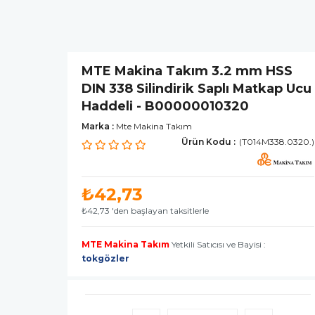
MTE Makina Takım 3.2 mm HSS
DIN 338 Silindirik Saplı Matkap Ucu
Haddeli - B00000010320
Marka
:
Mte Makina Takım
(T014M338.0320.)
₺42,73
₺42,73
'den başlayan taksitlerle
MTE Makina Takım
Yetkili Satıcısı ve Bayisi :
tokgözler