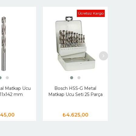
Ücretsiz Kargo
Bosch 
HSS-G 3
al Matkap Ucu
Bosch HSS-G Metal
11x142 mm
Matkap Ucu Seti 25 Parça
45,00
₺4.625,00