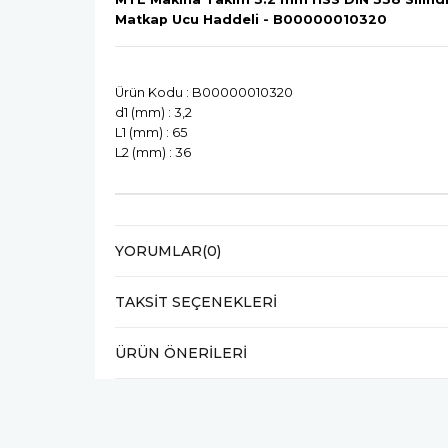
Matkap Ucu Haddeli - B00000010320
Ürün Kodu : B00000010320
d1 (mm) : 3,2
L1 (mm) : 65
L2 (mm) : 36
YORUMLAR
(0)
TAKSIT SEÇENEKLERI
ÜRÜN ÖNERILERI