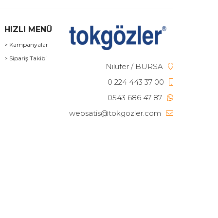
HIZLI MENÜ
> Kampanyalar
> Sipariş Takibi
Nilüfer / BURSA
0 224 443 37 00
0543 686 47 87
websatis@tokgozler.com