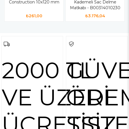
Construction 10x120 mm
Kademeli Sac Delme
Matkabı - B00314010230
₺261,00
₺3.176,04
2000 TL
GÜVE
VE ÜZERİ
ÖDE
ÜCRETSİZ
SİST