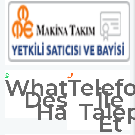
Whatsapp
Telef
Destek
İle
Hattı
Tale
Et