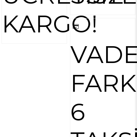
KARGO!
VAD
FARK
6