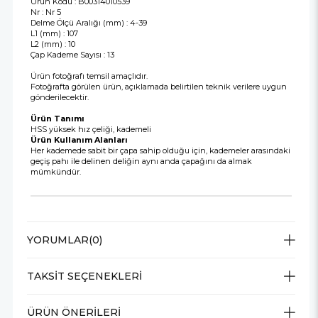
Ürün Kodu : B00314010539
Nr : Nr 5
Delme Ölçü Aralığı (mm) : 4-39
L1 (mm) : 107
L2 (mm) : 10
Çap Kademe Sayısı : 13
Ürün fotoğrafı temsil amaçlıdır.
Fotoğrafta görülen ürün, açıklamada belirtilen teknik verilere uygun
gönderilecektir.
Ürün Tanımı
HSS yüksek hız çeliği, kademeli
Ürün Kullanım Alanları
Her kademede sabit bir çapa sahip olduğu için, kademeler arasındaki
geçiş pahı ile delinen deliğin aynı anda çapağını da almak
mümkündür.
YORUMLAR
(0)
TAKSIT SEÇENEKLERI
ÜRÜN ÖNERILERI