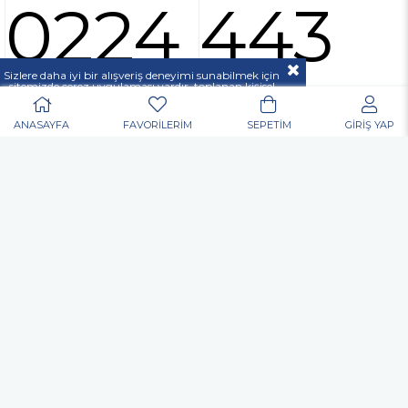
0224 443
Sizlere daha iyi bir alışveriş deneyimi sunabilmek için
37 00
sitemizde çerez uygulaması vardır, toplanan kişisel
verileriniz
KVKK & GİZLİLİK VE GÜVENLİK
açıklamamızda belirtilen amaçlar ve yöntemlerle
mevzuatına uygun olarak kullanılacaktır.
ANASAYFA
FAVORİLERİM
SEPETİM
GİRİŞ YAP
POPÜLER ARAMALAR
Nurgaz
Portatif Ocak
Outdoor
Matkap
Vidalama
Akülü
Şarjlı
Edding
Baret
Eldiven
Toko Usta Tipi Bel Çantası
Allen Anahtar
Hortum Kelepçesi
Dijital El Kantarı El Terazisi Portable 50 Kg
Kulak Tıkacı
Gözlük
Çok Amaçlı Alet Çantası
Nitril Eldiven
Elektronikçi Tip Tornavida
Inox Kesme Taşı