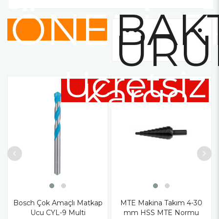
ÖNERİLE
BAKT
ÜRÜ
Ücretsiz
Kargo
Bosch Çok Amaçlı Matkap
MTE Makina Takım 4-30
Ucu CYL-9 Multi
mm HSS MTE Normu