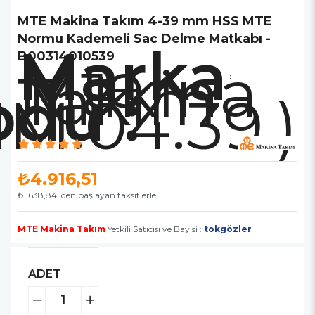
MTE Makina Takım 4-39 mm HSS MTE
Normu Kademeli Sac Delme Matkabı -
Marka
Mte
B00314010539
Makina
Takım
:
M.04.39.)
₺4.916,51
₺1.638,84
'den başlayan taksitlerle
MTE Makina Takım
Yetkili Satıcısı ve Bayisi :
tokgözler
ADET