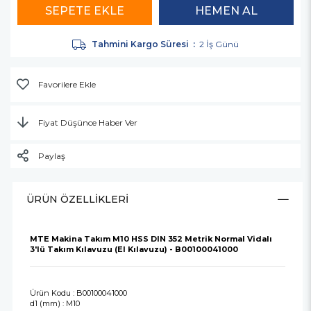
Tahmini Kargo Süresi
:
2 İş Günü
Favorilere Ekle
Fiyat Düşünce Haber Ver
Paylaş
ÜRÜN ÖZELLIKLERI
MTE Makina Takım M10 HSS DIN 352 Metrik Normal Vidalı
3'lü Takım Kılavuzu (El Kılavuzu) - B00100041000
Ürün Kodu : B00100041000
d1 (mm) : M10