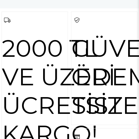
2000 TL
GÜVE
VE ÜZERİ
ÖDE
ÜCRETSİZ
SİST
KARGO!