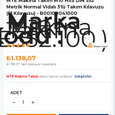
MTE Makina Takım M10 HSS DIN 352
Metrik Normal Vidalı 3'lü Takım Kılavuzu
Marka
Mte
(El Kılavuzu) - B00100041000
Makina
Takım
:
E352.100.)
₺1.138,07
₺1.138,07
'den başlayan taksitlerle
MTE Makina Takım
Yetkili Satıcısı ve Bayisi :
tokgözler
ADET