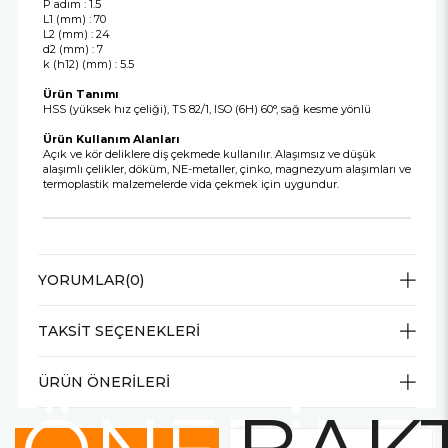
P adım : 1.5
L1 (mm) : 70
L2 (mm) : 24
d2 (mm) : 7
k (h12) (mm) : 5.5
Ürün Tanımı
HSS (yüksek hız çeliği), TS 82/1, ISO (6H) 60°, sağ kesme yönlü
Ürün Kullanım Alanları
Açık ve kör deliklere diş çekmede kullanılır. Alaşımsız ve düşük
alaşımlı çelikler, döküm, NE-metaller, çinko, magnezyum alaşımları ve
termoplastik malzemelerde vida çekmek için uygundur.
YORUMLAR
(0)
TAKSIT SEÇENEKLERI
ÜRÜN ÖNERILERI