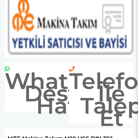
Whatsapp
Telef
Destek
İle
Hattı
Tale
Et