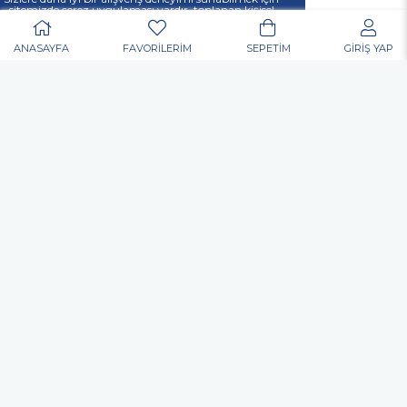
37 00
sitemizde çerez uygulaması vardır, toplanan kişisel
verileriniz
KVKK & GİZLİLİK VE GÜVENLİK
açıklamamızda belirtilen amaçlar ve yöntemlerle
mevzuatına uygun olarak kullanılacaktır.
ANASAYFA
FAVORİLERİM
SEPETİM
GİRİŞ YAP
POPÜLER ARAMALAR
Nurgaz
Portatif Ocak
Outdoor
Matkap
Vidalama
Akülü
Şarjlı
Edding
Baret
Eldiven
Toko Usta Tipi Bel Çantası
Allen Anahtar
Hortum Kelepçesi
Dijital El Kantarı El Terazisi Portable 50 Kg
Kulak Tıkacı
Gözlük
Çok Amaçlı Alet Çantası
Nitril Eldiven
Elektronikçi Tip Tornavida
Inox Kesme Taşı
Yağmurluk
Çapak Gözlüğü
Matkap Ucu
Koli Bant
Allen
Mastik
Silikon
Sprey Boya
Posta Kutusu
Organizer
Takım Çantası
Merdiven
Yapıştırıcı
Pense
Yan Keski
Kontrol Kalemi
Kargaburun