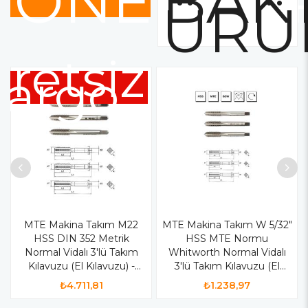
ÖNERİLE
BAKT
ÜRÜ
retsiz
Kargo
MTE Makina Takım M22
MTE Makina Takım W 5/32"
HSS DIN 352 Metrik
HSS MTE Normu
Normal Vidalı 3'lü Takım
Whitworth Normal Vidalı
Kılavuzu (El Kılavuzu) -
3'lü Takım Kılavuzu (El
B00100042200
Kılavuzu) - B00100100397
₺4.711,81
₺1.238,97