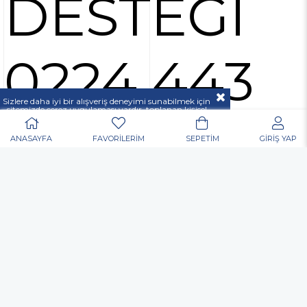
DESTEĞİ
0224 443
Sizlere daha iyi bir alışveriş deneyimi sunabilmek için
sitemizde çerez uygulaması vardır, toplanan kişisel
verileriniz
KVKK & GİZLİLİK VE GÜVENLİK
37 00
açıklamamızda belirtilen amaçlar ve yöntemlerle
mevzuatına uygun olarak kullanılacaktır.
ANASAYFA
FAVORİLERİM
SEPETİM
GİRİŞ YAP
POPÜLER ARAMALAR
Nurgaz
Portatif Ocak
Outdoor
Matkap
Vidalama
Akülü
Şarjlı
Edding
Baret
Eldiven
Toko Usta Tipi Bel Çantası
Allen Anahtar