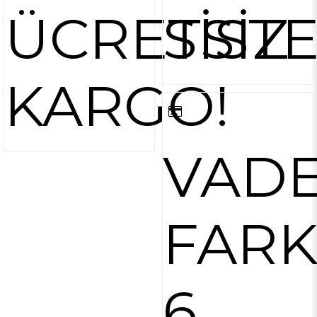
ÜCRETSİZ
SİST
KARGO!
VAD
FARK
6