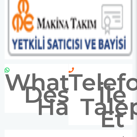
Whatsapp
Telef
Destek
İle
Hattı
Tale
Et