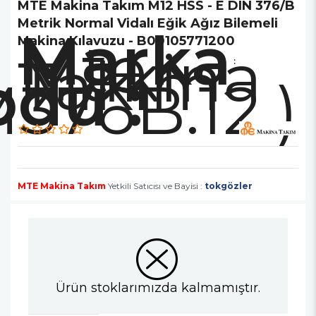
MTE Makina Takım M12 HSS - E DIN 376/B
Metrik Normal Vidalı Eğik Ağız Bilemeli
Marka
Mte
Makina Kılavuzu - B00105771200
Makina
Takım
:
376B.12.)
MTE Makina Takım
Yetkili Satıcısı ve Bayisi :
tokgözler
Ürün stoklarımızda kalmamıştır.