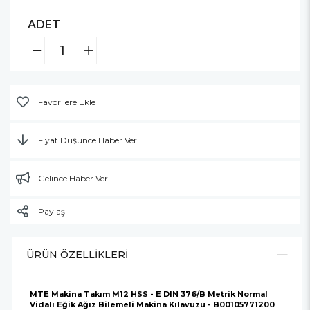
ADET
Favorilere Ekle
Fiyat Düşünce Haber Ver
Gelince Haber Ver
Paylaş
ÜRÜN ÖZELLIKLERI
MTE Makina Takım M12 HSS - E DIN 376/B Metrik Normal
Vidalı Eğik Ağız Bilemeli Makina Kılavuzu - B00105771200