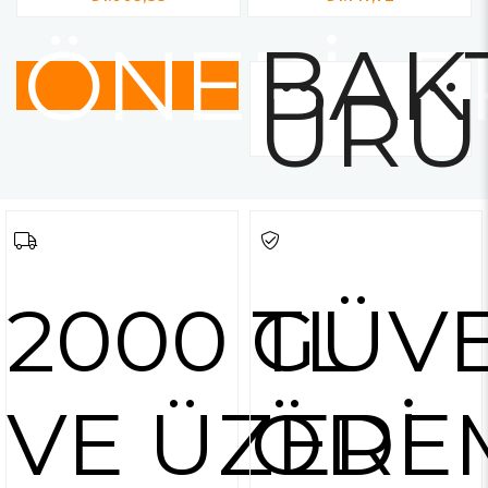
ÖNERİLE
BAKT
ÜRÜ
2000 TL
GÜVE
VE ÜZERİ
ÖDE