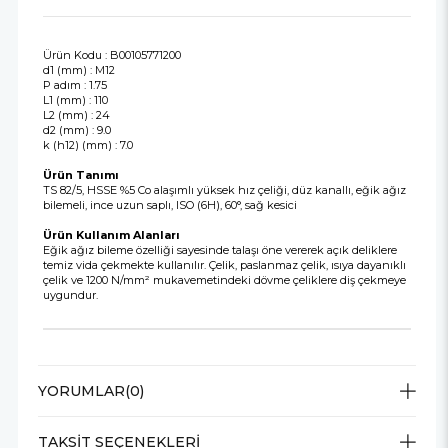
Ürün Kodu : B00105771200
d1 (mm) : M12
P adım : 1.75
L1 (mm) : 110
L2 (mm) : 24
d2 (mm) : 9.0
k (h12) (mm) : 7.0
Ürün Tanımı
TS 82/5, HSSE %5 Co alaşımlı yüksek hız çeliği, düz kanallı, eğik ağız
bilemeli, ince uzun saplı, ISO (6H), 60°, sağ kesici
Ürün Kullanım Alanları
Eğik ağız bileme özelliği sayesinde talaşı öne vererek açık deliklere
temiz vida çekmekte kullanılır. Çelik, paslanmaz çelik, ısıya dayanıklı
çelik ve 1200 N/mm² mukavemetindeki dövme çeliklere diş çekmeye
uygundur.
YORUMLAR
(0)
TAKSIT SEÇENEKLERI