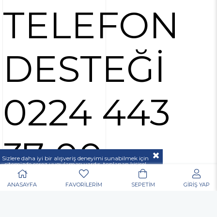
TELEFON
DESTEĞİ
0224 443
37 00
Sizlere daha iyi bir alışveriş deneyimi sunabilmek için
sitemizde çerez uygulaması vardır, toplanan kişisel
verileriniz
KVKK & GİZLİLİK VE GÜVENLİK
açıklamamızda belirtilen amaçlar ve yöntemlerle
mevzuatına uygun olarak kullanılacaktır.
ANASAYFA
FAVORİLERİM
SEPETİM
GİRİŞ YAP
POPÜLER ARAMALAR