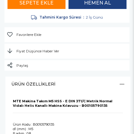
Tahmini Kargo Süresi
:
2 İş Günü
Favorilere Ekle
Fiyat Düşünce Haber Ver
Paylaş
ÜRÜN ÖZELLIKLERI
MTE Makina Takım M5 HSS - E DIN 371/C Metrik Normal
Vidalı Helis Kanallı Makina Kılavuzu - B00105790135
Ürün Kodu : B00105790135
d1 (mm) : M5
P adım : 0.8