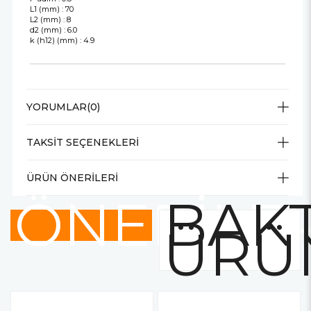
L1 (mm) : 70
L2 (mm) : 8
d2 (mm) : 6.0
k (h12) (mm) : 4.9
YORUMLAR
(0)
TAKSIT SEÇENEKLERI
ÜRÜN ÖNERILERI
ÖNERİLE
BAKT
ÜRÜ