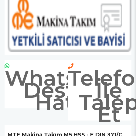
Whatsapp
Telef
Destek
İle
Hattı
Tale
Et
MTE Makina Takım M5 HSS - E DIN 371/C