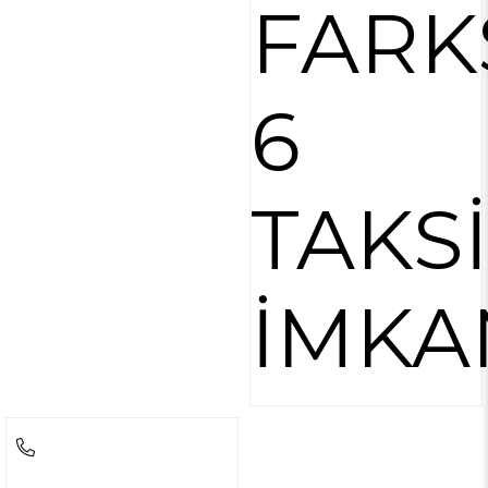
FARK
6
TAKS
İMKA