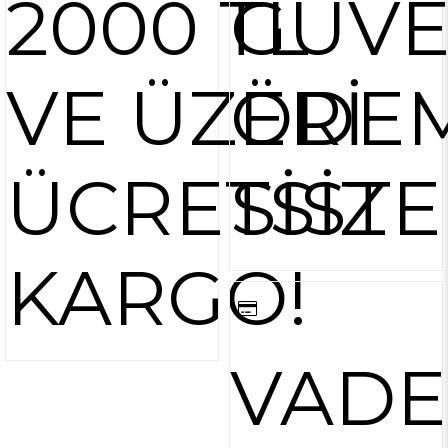
2000 TL
GÜVE
VE ÜZERİ
ÖDE
ÜCRETSİZ
SİST
KARGO!
VADE