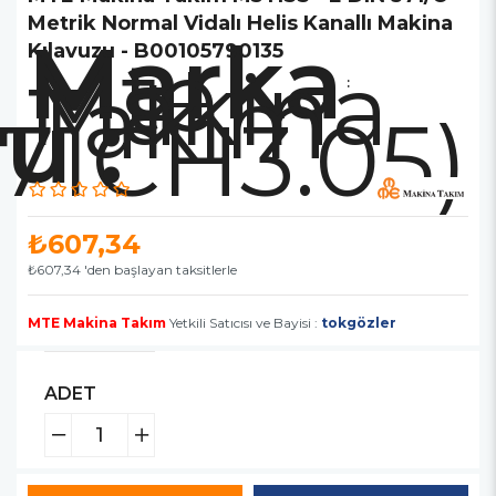
Metrik Normal Vidalı Helis Kanallı Makina
Marka
Mte
Kılavuzu - B00105790135
Makina
Takım
:
71CH3.05)
₺607,34
₺607,34
'den başlayan taksitlerle
MTE Makina Takım
Yetkili Satıcısı ve Bayisi :
tokgözler
ADET