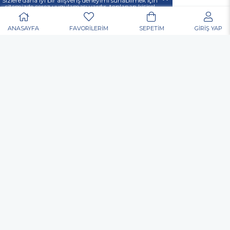
37 00
Sizlere daha iyi bir alışveriş deneyimi sunabilmek için
sitemizde çerez uygulaması vardır, toplanan kişisel
verileriniz
KVKK & GİZLİLİK VE GÜVENLİK
açıklamamızda belirtilen amaçlar ve yöntemlerle
mevzuatına uygun olarak kullanılacaktır.
ANASAYFA
FAVORİLERİM
SEPETİM
GİRİŞ YAP
POPÜLER ARAMALAR
Nurgaz
Portatif Ocak
Outdoor
Matkap
Vidalama
Akülü
Şarjlı
Edding
Baret
Eldiven
Toko Usta Tipi Bel Çantası
Allen Anahtar
Hortum Kelepçesi
Dijital El Kantarı El Terazisi Portable 50 Kg
Kulak Tıkacı
Gözlük
Çok Amaçlı Alet Çantası
Nitril Eldiven
Elektronikçi Tip Tornavida
Inox Kesme Taşı
Yağmurluk
Çapak Gözlüğü
Matkap Ucu
Koli Bant
Allen
Mastik
Silikon
Sprey Boya
Posta Kutusu
Organizer
Takım Çantası
Merdiven
Yapıştırıcı
Pense
Yan Keski
Kontrol Kalemi
Kargaburun