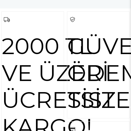
2000 TL
GÜVE
VE ÜZERİ
ÖDE
ÜCRETSİZ
SİST
KARGO!