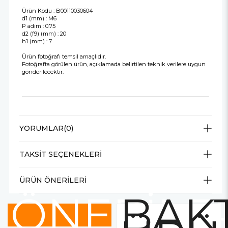
Ürün Kodu : B00110030604
d1 (mm) : M6
P adım : 0.75
d2 (f9) (mm) : 20
h1 (mm) : 7
Ürün fotoğrafı temsil amaçlıdır.
Fotoğrafta görülen ürün, açıklamada belirtilen teknik verilere uygun
gönderilecektir.
YORUMLAR
(0)
TAKSIT SEÇENEKLERI
ÜRÜN ÖNERILERI
ÖNERİLE
BAKT