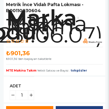
Metrik İnce Vidalı Pafta Lokması -
Marka
Mte
B00110030604
Makina
Takım
:
23I.06.07)
₺901,36
₺901,36
'den başlayan taksitlerle
MTE Makina Takım
Yetkili Satıcısı ve Bayisi :
tokgözler
ADET