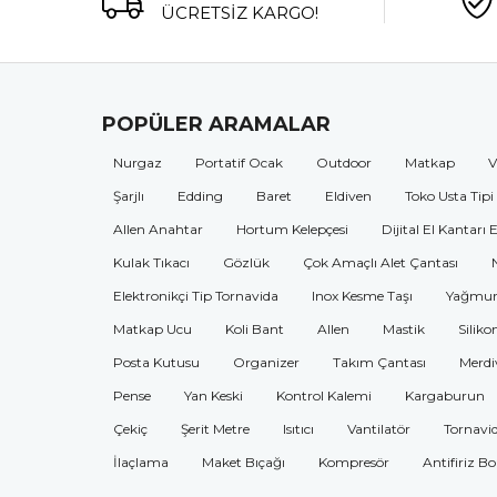
ÜCRETSİZ KARGO!
POPÜLER ARAMALAR
Nurgaz
Portatif Ocak
Outdoor
Matkap
V
Şarjlı
Edding
Baret
Eldiven
Toko Usta Tipi
Allen Anahtar
Hortum Kelepçesi
Dijital El Kantarı 
Kulak Tıkacı
Gözlük
Çok Amaçlı Alet Çantası
Elektronikçi Tip Tornavida
Inox Kesme Taşı
Yağmur
Matkap Ucu
Koli Bant
Allen
Mastik
Siliko
Posta Kutusu
Organizer
Takım Çantası
Merdi
Pense
Yan Keski
Kontrol Kalemi
Kargaburun
Çekiç
Şerit Metre
Isıtıcı
Vantilatör
Tornavi
İlaçlama
Maket Bıçağı
Kompresör
Antifiriz B