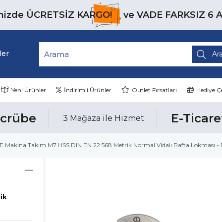
inizde
ÜCRETSİZ KARGO!
ve
VADE FARKSIZ 6 
ler
Yeni Ürünler
İndirimli Ürünler
Outlet Fırsatları
Hediye Çe
ecrübe
E-Ticare
3 Mağaza ile Hizmet
E Makina Takım M7 HSS DIN EN 22 568 Metrik Normal Vidalı Pafta Lokması
ik