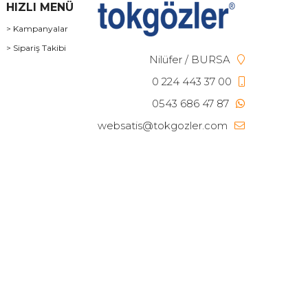
HIZLI MENÜ
> Kampanyalar
> Sipariş Takibi
Nilüfer / BURSA
0 224 443 37 00
0543 686 47 87
websatis@tokgozler.com