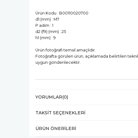
Ürün Kodu : B00110020700
d1 (mm) : M7
P adım : 1
d2 (f9) (mm) : 25
h1 (mm) : 9
Ürün fotoğrafı temsil amaçlıdır.
Fotoğrafta görülen ürün, açıklamada belirtilen tekni
uygun gönderilecektir.
YORUMLAR
(0)
TAKSIT SEÇENEKLERI
ÜRÜN ÖNERILERI