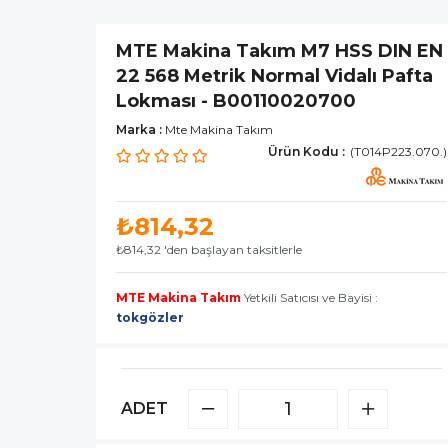
MTE Makina Takım M7 HSS DIN EN
22 568 Metrik Normal Vidalı Pafta
Lokması - B00110020700
Marka
:
Mte Makina Takım
(T014P223.070.)
₺814,32
₺814,32
'den başlayan taksitlerle
MTE Makina Takım
Yetkili Satıcısı ve Bayisi :
tokgözler
ADET