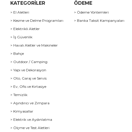
KATEGORİLER
ÖDEME
> El Aletleri
> Ödeme Yöntemleri
> Kesme ve Delme Programları
> Banka Taksit Kampanyaları
> Elektrikli Aletler
> İş Güvenlik
> Havalı Aletler ve Makineler
> Bahçe
> Outdoor / Camping
> Yapı ve Dekorasyon
> Oto, Garaj ve Servis
> Ev, Ofis ve Kırtasiye
> Temizlik
> Aşındırıcı ve Zımpara
> Kimyasallar
> Elektrik ve Aydınlatma
u
> Ölçme ve Test Aletleri