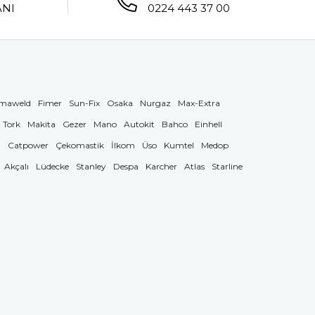
ANI
0224 443 37 00
maweld
Fimer
Sun-Fix
Osaka
Nurgaz
Max-Extra
Tork
Makita
Gezer
Mano
Autokit
Bahco
Einhell
g
Catpower
Çekomastik
İlkom
Üso
Kumtel
Medop
Akçalı
Lüdecke
Stanley
Despa
Karcher
Atlas
Starline