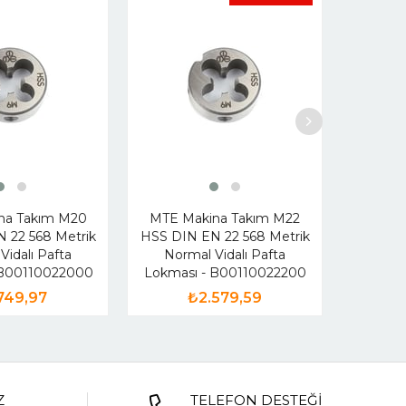
MTE Mak
DIN EN 
na Takım M20
MTE Makina Takım M22
Vidal
 22 568 Metrik
HSS DIN EN 22 568 Metrik
B0
Vidalı Pafta
Normal Vidalı Pafta
 B00110022000
Lokması - B00110022200
749,97
₺2.579,59
Z
TELEFON DESTEĞİ