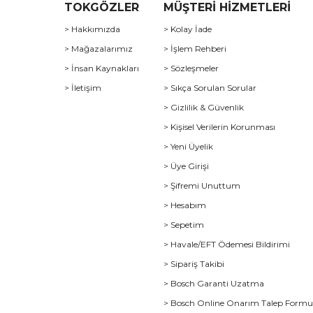
TOKGÖZLER
MÜŞTERİ HİZMETLERİ
> Hakkımızda
> Kolay İade
> Mağazalarımız
> İşlem Rehberi
> İnsan Kaynakları
> Sözleşmeler
> İletişim
> Sıkça Sorulan Sorular
> Gizlilik & Güvenlik
> Kişisel Verilerin Korunması
> Yeni Üyelik
> Üye Girişi
> Şifremi Unuttum
> Hesabım
> Sepetim
> Havale/EFT Ödemesi Bildirimi
> Sipariş Takibi
> Bosch Garanti Uzatma
> Bosch Online Onarım Talep Form