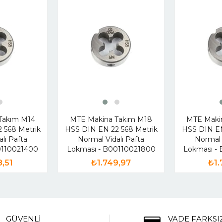
Takım M14
MTE Makina Takım M18
MTE Maki
 568 Metrik
HSS DIN EN 22 568 Metrik
HSS DIN EN
lı Pafta
Normal Vidalı Pafta
Normal 
0110021400
Lokması - B00110021800
Lokması -
8,51
₺1.749,97
₺1.
GÜVENLİ
VADE FARKSI