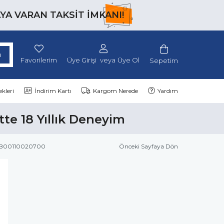
AYA VARAN TAKSİT İMKANI!
Favorilerim
Üye Girişi
Üye Ol
Sepetim
kleri
İndirim Kartı
Kargom Nerede
Yardım
tte 18 Yıllık Deneyim
 - B00110020700
Önceki Sayfaya Dön