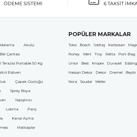
ÖDEME SİSTEMİ
6 TAKSİT İMK
POPÜLER MARKALAR
idalama
Akülü
Toko
Bosch
İzeltaş
Karbosan
Mag
 Bel Çantası
Roney
Wert
Troy
Retta
Port-Bag
El Terazisi Portable 50 Kg
Unior
Best
Knipex
Duracell
Eddin
Nitril Eldiven
Hassan Dekor
Dekor
Dremel
Beybi
luk
Çapak Gözlüğü
Nora
Soudal
Weller
n
Sprey Boya
ven
Yapıştırıcı
Lokma
Panç
da
Kanal Açma
omesi
Matkaplar