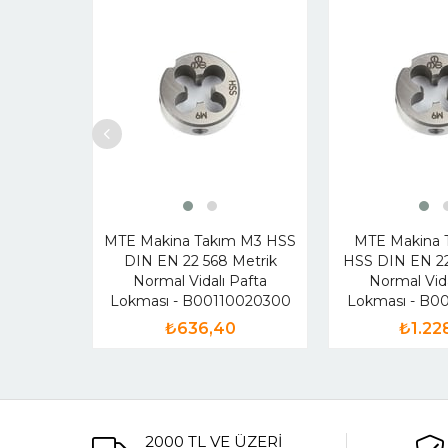
MTE Makina Takım M3 HSS
MTE Makina 
DIN EN 22 568 Metrik
HSS DIN EN 22
Normal Vidalı Pafta
Normal Vida
Lokması - B00110020300
Lokması - B0
₺636,40
₺1.22
2000 TL VE ÜZERİ