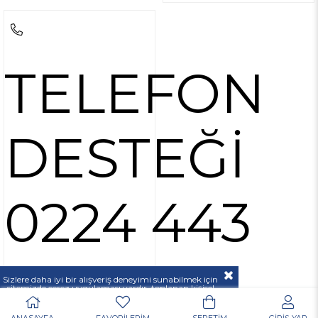
TELEFON
DESTEĞİ
0224 443
37 00
Sizlere daha iyi bir alışveriş deneyimi sunabilmek için
sitemizde çerez uygulaması vardır, toplanan kişisel
verileriniz
KVKK & GİZLİLİK VE GÜVENLİK
açıklamamızda belirtilen amaçlar ve yöntemlerle
mevzuatına uygun olarak kullanılacaktır.