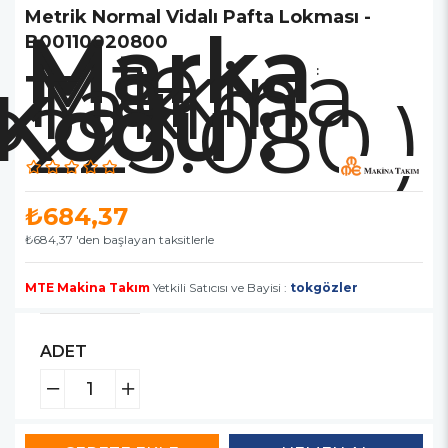
Metrik Normal Vidalı Pafta Lokması -
Marka
Mte
B00110020800
Makina
Takım
:
P223.080.)
₺684,37
₺684,37
'den başlayan taksitlerle
MTE Makina Takım
Yetkili Satıcısı ve Bayisi :
tokgözler
ADET