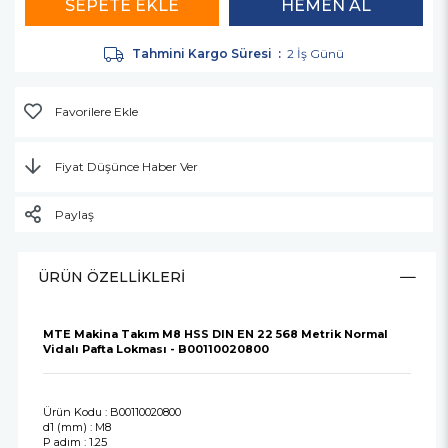
Tahmini Kargo Süresi
:
2 İş Günü
Favorilere Ekle
Fiyat Düşünce Haber Ver
Paylaş
ÜRÜN ÖZELLIKLERI
MTE Makina Takım M8 HSS DIN EN 22 568 Metrik Normal
Vidalı Pafta Lokması - B00110020800
Ürün Kodu : B00110020800
d1 (mm) : M8
P adım : 1.25