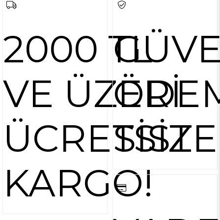
2000 TL
GÜVE
VE ÜZERİ
ÖDE
ÜCRETSİZ
SİST
KARGO!