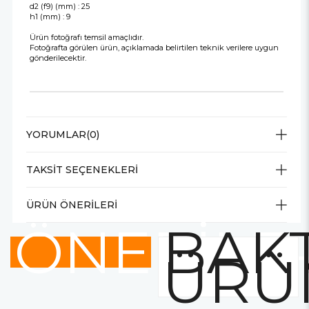
d2 (f9) (mm) : 25
h1 (mm) : 9
Ürün fotoğrafı temsil amaçlıdır.
Fotoğrafta görülen ürün, açıklamada belirtilen teknik verilere uygun
gönderilecektir.
YORUMLAR
(0)
TAKSIT SEÇENEKLERI
ÜRÜN ÖNERILERI
ÖNERİLE
BAKT
ÜRÜ