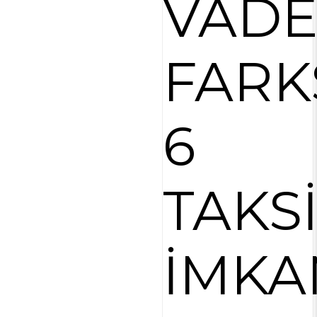
VAD
FARK
6
TAKS
İMKA