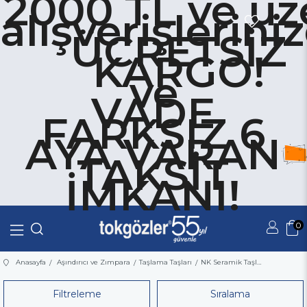
2000 TL ve üz
alışverişlerini
ÜCRETSİZ
KARGO!
ve
VADE
FARKSIZ 6
AYA VARAN
TAKSİT
İMKANI!
0
Üye Girişi
Üye Ol
Anasayfa
Aşındırıcı ve Zımpara
Taşlama Taşları
NK Seramik Taşlama Taşları
Filtreleme
Sıralama