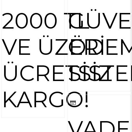
2000 TL
GÜVE
VE ÜZERİ
ÖDE
ÜCRETSİZ
SİSTE
KARGO!
VADE