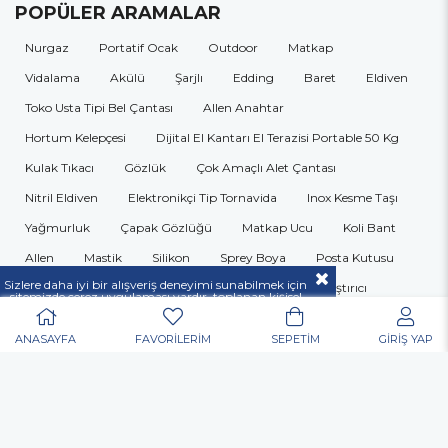
POPÜLER ARAMALAR
Nurgaz
Portatif Ocak
Outdoor
Matkap
Vidalama
Akülü
Şarjlı
Edding
Baret
Eldiven
Toko Usta Tipi Bel Çantası
Allen Anahtar
Hortum Kelepçesi
Dijital El Kantarı El Terazisi Portable 50 Kg
Kulak Tıkacı
Gözlük
Çok Amaçlı Alet Çantası
Nitril Eldiven
Elektronikçi Tip Tornavida
Inox Kesme Taşı
Yağmurluk
Çapak Gözlüğü
Matkap Ucu
Koli Bant
Allen
Mastik
Silikon
Sprey Boya
Posta Kutusu
Sizlere daha iyi bir alışveriş deneyimi sunabilmek için
Organizer
Takım Çantası
Merdiven
Yapıştırıcı
sitemizde çerez uygulaması vardır, toplanan kişisel
verileriniz
KVKK & GİZLİLİK VE GÜVENLİK
Pense
Yan Keski
Kontrol Kalemi
Kargaburun
açıklamamızda belirtilen amaçlar ve yöntemlerle
mevzuatına uygun olarak kullanılacaktır.
ANASAYFA
FAVORİLERİM
SEPETİM
GİRİŞ YAP
Lokma
Panç
Çekiç
Şerit Metre
Isıtıcı
Vantilatör
Tornavida
Kanal Açma
İlaçlama
Maket Bıçağı
Kompresör
Antifiriz Bomesi
Matkaplar