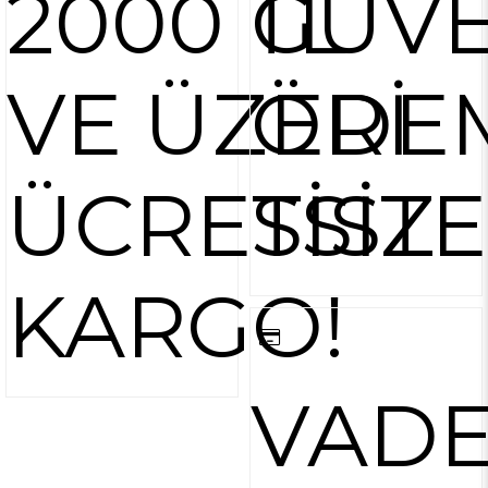
2000 TL
GÜVE
VE ÜZERİ
ÖDE
ÜCRETSİZ
SİST
KARGO!
VAD