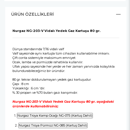
ÜRÜN ÖZELLIKLERI
Nurgaz NG-203-V Vidalı Yedek Gaz Kartuşu 80 gr.
Dünya standarında 7/16 vidalı valf
Valf sayesinde aynı kartuşla tüm cihazları kullanabilme imkanı.
Çift conta sistemiyle maksimum emniyet
Ocak, lamba ve pürmüzde rahatlıkla kullanılır.
Ufak yapısı sayesinde her yerde ve her zaman yanınızda kolaylıkla
bulundurabileceğiniz bir üründür.
80 gr. tekrar doldurulamayan yedek gaz kartuşudur.
Çapı : 8 cm
Yüksekliği : 6 cm 'dir.
% 30 propan ve %70 butan gazı karışımıdır.
Nurgaz NG-203-V Vidalı Yedek Gaz Kartuşu 80 gr. aşağıdaki
ürünlerde kullanabilirsiniz;
1.
2.