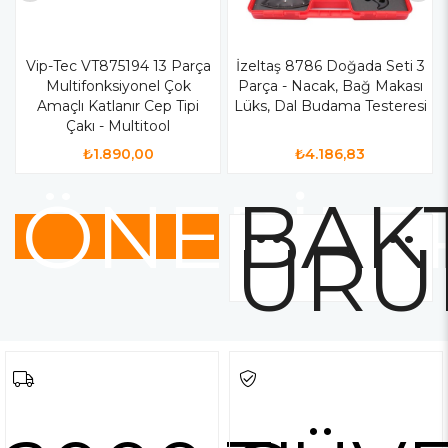
Vip-Tec VT875194 13 Parça
İzeltaş 8786 Doğada Seti 3
Multifonksiyonel Çok
Parça - Nacak, Bağ Makası
Amaçlı Katlanır Cep Tipi
Lüks, Dal Budama Testeresi
Çakı - Multitool
₺1.890,00
₺4.186,83
ÖNERİLE
BAKT
ÜRÜ