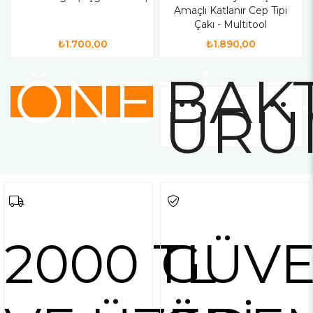
Amaçlı Katlanır Cep Tipi
Çakı - Multitool
₺1.700,00
₺1.890,00
ÖNERİLE
BAKT
ÜRÜ
2000 TL
GÜVE