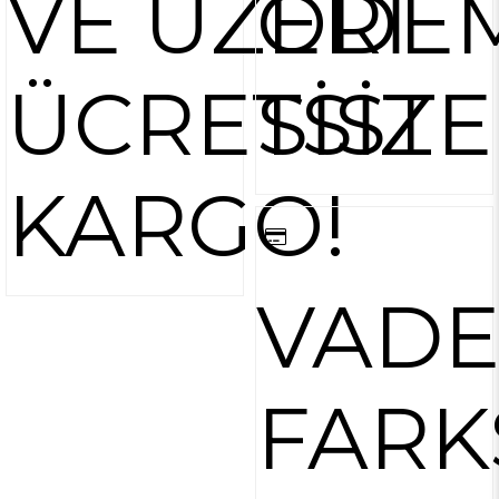
VE ÜZERİ
ÖDE
ÜCRETSİZ
SİST
KARGO!
VAD
FARK