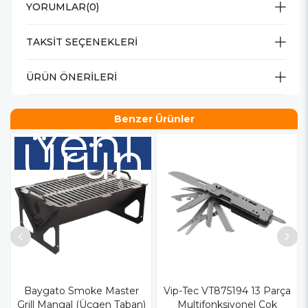
YORUMLAR
(0)
TAKSIT SEÇENEKLERI
ÜRÜN ÖNERILERI
Benzer Ürünler
Yeni
Ürün
Baygato Smoke Master
Vip-Tec VT875194 13 Parça
Grill Mangal (Üçgen Taban)
Multifonksiyonel Çok