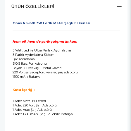
ÜRÜN ÖZELLIKLERI
Onas NS-601 3W Ledli Metal Şarjlı El Feneri
Hem pil, hem de şarjlı çalışma imkanı
3 Watt Led ile Ultra Parlak Aydınlatma
3 Farklı Aydınlatma Sistemi
Işık zoomlama
S.O.S İkaz Fonksiyonu
Dayanıklı ve Güçlü Metal Gövde
220 Volt şarj adaptörü ve araç şarj adaptörü
1300 mAh Batarya
Kutu İçeriği:
1 Adet Metal El Feneri
1 Adet 220 Volt Şarj Adaptörü
1 Adet Araç Şarj Adaptörü
1 Adet 1300 mAh Şarj Edilebilir Batarya