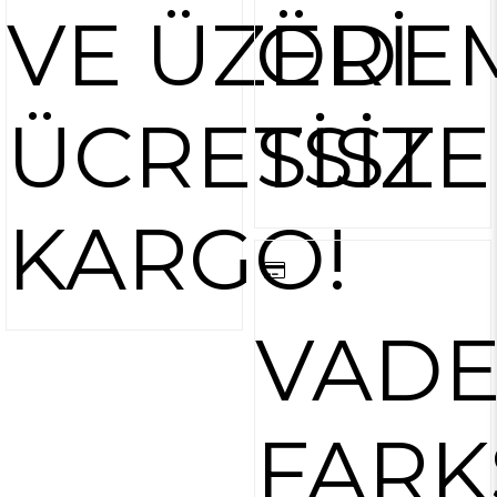
VE ÜZERİ
ÖDE
ÜCRETSİZ
SİST
KARGO!
VAD
FARK