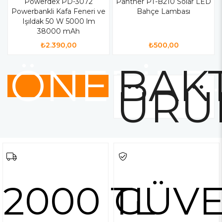
Powerdex PD-3072
Panther PT-B210 Solar LED
Powerbankli Kafa Feneri ve
Bahçe Lambası
Işıldak 50 W 5000 lm
38000 mAh
₺2.390,00
₺500,00
ÖNERİLE
BAKT
ÜRÜ
2000 TL
GÜVE