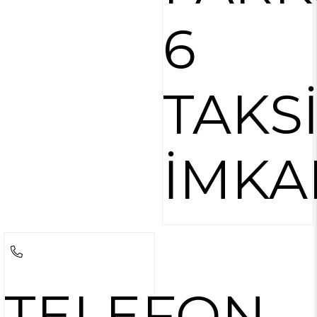
6
TAKS
İMKA
TELEFON