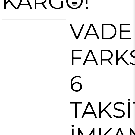
KARGO!
VADE
FARK
6
TAKSİ