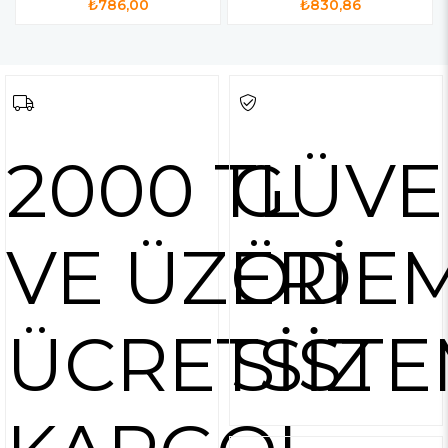
₺786,00
₺830,86
2000 TL
GÜVE
VE ÜZERİ
ÖDE
ÜCRETSİZ
SİSTE