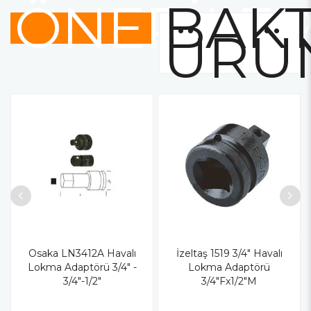
ÖNERİLE
BAKT
ÜRÜ
Osaka LN3412A Havalı
İzeltaş 1519 3/4" Havalı
Lokma Adaptörü 3/4" -
Lokma Adaptörü
3/4"-1/2"
3/4"Fx1/2"M