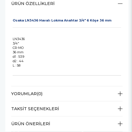
ÜRÜN ÖZELLIKLERI
Osaka LN3436 Havalı Lokma Anahtar 3/4" 6 Köşe 36 mm
LN3436
3/4"
CR-MO
36 mm
d1 : 53.9
d2 : 44
L : 58
YORUMLAR
(0)
TAKSIT SEÇENEKLERI
ÜRÜN ÖNERILERI