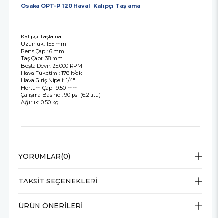
Osaka OPT-P 120 Havalı Kalıpçı Taşlama
Kalıpçı Taşlama
Uzunluk: 155 mm
Pens Çapı: 6 mm
Taş Çapı: 38 mm
Boşta Devir: 25.000 RPM
Hava Tüketimi: 178 lt/dk
Hava Giriş Nipeli: 1/4"
Hortum Çapı: 9.50 mm
Çalışma Basıncı: 90 psi (6.2 atü)
Ağırlık: 0.50 kg
YORUMLAR
(0)
TAKSIT SEÇENEKLERI
ÜRÜN ÖNERILERI