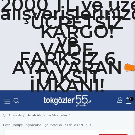
2000 TL ve üze
alışverişlerini
ÜCRETSİZ
KARGO!
ve
VADE
FARKSIZ 6
AYA VARAN
TAKSİT
İMKANI!
0
Üye Girişi
Üye Ol
Anasayfa
Havalı Aletler ve Makineler
Havalı Kalıpçı Taşlamalar, Eğe Motorları
Osaka OPT-P 120 Havalı Kalıpçı Taşlama