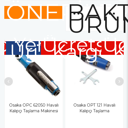
ÖNERİLE
BAKT
ÜRÜ
cretsiz
Yeni
Ücretsiz
Üc
Kargo
Ürün
Kargo
K
Osaka OPC 62050 Havalı
Osaka OPT 121 Havalı
Kalıpçı Taşlama Makinesi
Kalıpçı Taşlama