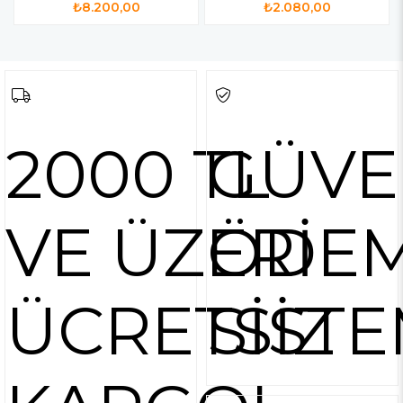
₺8.200,00
₺2.080,00
2000 TL
GÜVE
VE ÜZERİ
ÖDE
ÜCRETSİZ
SİSTE