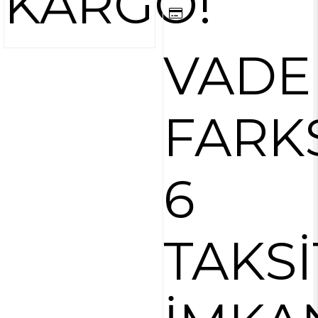
KARGO!
VADE
FARK
6
TAKSİ