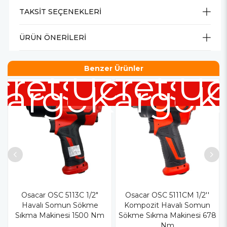
TAKSIT SEÇENEKLERI
ÜRÜN ÖNERILERI
Benzer Ürünler
retsiz
Ücretsiz
Üc
Kargo
Kargo
K
Osacar OSC 5113C 1/2"
Osacar OSC 5111CM 1/2''
Havalı Somun Sökme
Kompozit Havalı Somun
Sıkma Makinesi 1500 Nm
Sökme Sıkma Makinesi 678
Nm