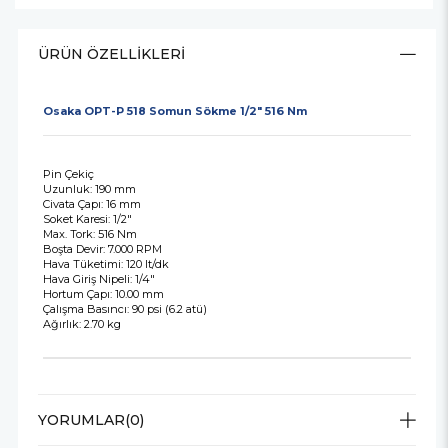
ÜRÜN ÖZELLIKLERI
Osaka OPT-P 518 Somun Sökme 1/2" 516 Nm
Pin Çekiç
Uzunluk: 190 mm
Civata Çapı: 16 mm
Soket Karesi: 1/2"
Max. Tork: 516 Nm
Boşta Devir: 7.000 RPM
Hava Tüketimi: 120 lt/dk
Hava Giriş Nipeli: 1/4"
Hortum Çapı: 10.00 mm
Çalışma Basıncı: 90 psi (6.2 atü)
Ağırlık: 2.70 kg
YORUMLAR
(0)