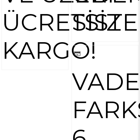
ÜCRETSİZ
SİST
KARGO!
VADE
FARK
6