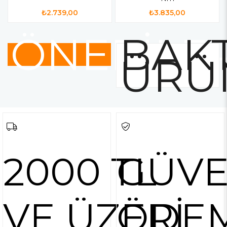
₺2.739,00
₺3.835,00
ÖNERİLE
BAKT
ÜRÜ
2000 TL
GÜVE
VE ÜZERİ
ÖDE