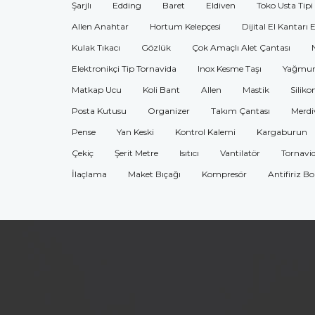
Şarjlı
Edding
Baret
Eldiven
Toko Usta Tipi
Allen Anahtar
Hortum Kelepçesi
Dijital El Kantarı 
Kulak Tıkacı
Gözlük
Çok Amaçlı Alet Çantası
Elektronikçi Tip Tornavida
Inox Kesme Taşı
Yağmur
Matkap Ucu
Koli Bant
Allen
Mastik
Siliko
Posta Kutusu
Organizer
Takım Çantası
Merdi
Pense
Yan Keski
Kontrol Kalemi
Kargaburun
Çekiç
Şerit Metre
Isıtıcı
Vantilatör
Tornavi
İlaçlama
Maket Bıçağı
Kompresör
Antifiriz B