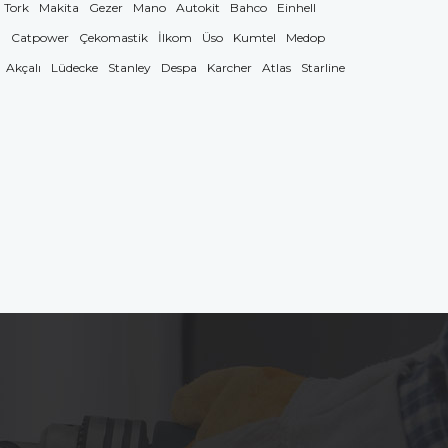
Tork
Makita
Gezer
Mano
Autokit
Bahco
Einhell
g
Catpower
Çekomastik
İlkom
Üso
Kumtel
Medop
Akçalı
Lüdecke
Stanley
Despa
Karcher
Atlas
Starline