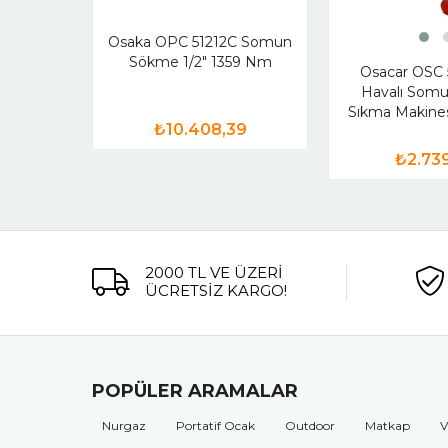
Osaka OPC 51212C Somun
Sökme 1/2" 1359 Nm
Osacar OSC 5
Havalı Som
Sıkma Makine
₺10.408,39
₺2.73
2000 TL VE ÜZERİ
ÜCRETSİZ KARGO!
POPÜLER ARAMALAR
Nurgaz
Portatif Ocak
Outdoor
Matkap
V