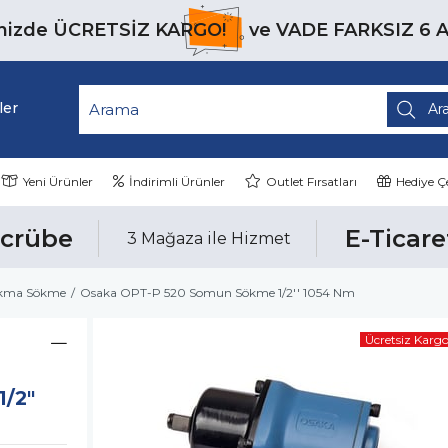
inizde
ÜCRETSİZ KARGO!
ve
VADE FARKSIZ 6 
ler
Yeni Ürünler
İndirimli Ürünler
Outlet Fırsatları
Hediye Çe
ecrübe
E-Ticare
3 Mağaza ile Hizmet
ıkma Sökme
Osaka OPT-P 520 Somun Sökme 1/2'' 1054 Nm
Ücretsiz Karg
/2"