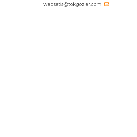
websatis@tokgozler.com