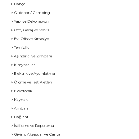
> Bahçe
> Outdoor / Camping
> Yapı ve Dekorasyon
> Oto, Garaj ve Servis
> Ev, Ofis ve Kırtasiye
> Temizlik
> Aşındırıcı ve Zımpara
> Kimyasallar
> Elektrik ve Aydınlatma
u
> Ölçme ve Test Aletleri
> Elektronik
> Kaynak
> Ambalaj
> Bağlantı
> İstifleme ve Depolama
> Giyim, Aksesuar ve Çanta