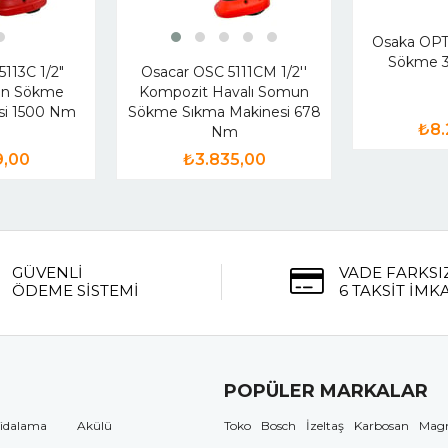
Osaka OPT
Sökme 3
113C 1/2"
Osacar OSC 5111CM 1/2''
un Sökme
Kompozit Havalı Somun
si 1500 Nm
Sökme Sıkma Makinesi 678
₺8.
Nm
9,00
₺3.835,00
GÜVENLİ
VADE FARKSI
ÖDEME SİSTEMİ
6 TAKSİT İMK
POPÜLER MARKALAR
idalama
Akülü
Toko
Bosch
İzeltaş
Karbosan
Mag