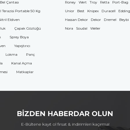
 Bel Çantası
Roney
Wert
Troy
Retta
Port-Bag
El Terazisi Portable 50 Kg
Unior
Best
Knipex
Duracell
Eddin
Nitril Eldiven
Hassan Dekor
Dekor
Dremel
Beybi
luk
Çapak Gözlüğü
Nora
Soudal
Weller
n
Sprey Boya
ven
Yapıştırıcı
Lokma
Panç
da
Kanal Açma
omesi
Matkaplar
BİZDEN HABERDAR OLUN
E-Bültene kayıt ol fırsat & indirimleri kaçırma!