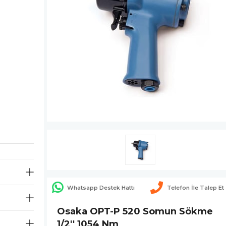
Whatsapp Destek Hattı
Telefon İle Talep Et
Osaka OPT-P 520 Somun Sökme
1/2'' 1054 Nm