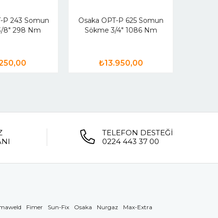
-P 243 Somun
Osaka OPT-P 625 Somun
Osaka
/8" 298 Nm
Sökme 3/4" 1086 Nm
Sö
250,00
₺13.950,00
Z
TELEFON DESTEĞİ
ANI
0224 443 37 00
maweld
Fimer
Sun-Fix
Osaka
Nurgaz
Max-Extra