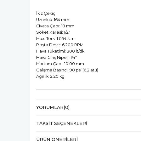
İkiz Çekiç
Uzunluk: 164 mm
Civata Çapı: 18 mm
Soket Karesi: 1/2"
Max. Tork: 1.054 Nm
Boşta Devir: 6.200 RPM
Hava Tüketimi: 300 lt/dk
Hava Giriş Nipeli: 1/4"
Hortum Çapı: 10.00 mm
Çalışma Basıncı: 90 psi (6.2 atü)
Ağırlık: 2.20 kg
YORUMLAR
(0)
TAKSIT SEÇENEKLERI
ÜRÜN ÖNERILERI