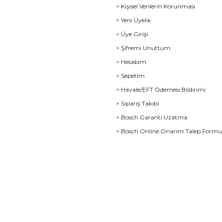
> Kişisel Verilerin Korunması
> Yeni Üyelik
> Üye Girişi
> Şifremi Unuttum
> Hesabım
> Sepetim
> Havale/EFT Ödemesi Bildirimi
> Sipariş Takibi
> Bosch Garanti Uzatma
> Bosch Online Onarım Talep Form