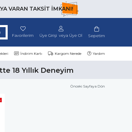
AYA VARAN TAKSİT İMKANI!
Favorilerim
Üye Girişi
Üye Ol
Sepetim
kleri
İndirim Kartı
Kargom Nerede
Yardım
tte 18 Yıllık Deneyim
Önceki Sayfaya Dön
o