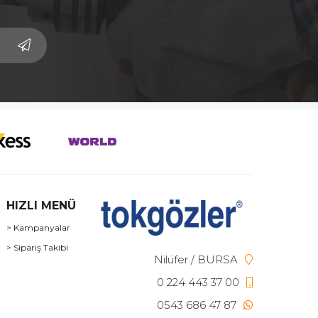
HIZLI MENÜ
> Kampanyalar
> Sipariş Takibi
Nilüfer / BURSA
0 224 443 37 00
0543 686 47 87