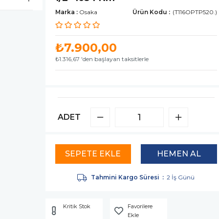
Marka
:
Osaka
(T116OPTP520.)
₺7.900,00
₺1.316,67
'den başlayan taksitlerle
ADET
Tahmini Kargo Süresi
:
2 İş Günü
Kritik Stok
Favorilere
Ekle