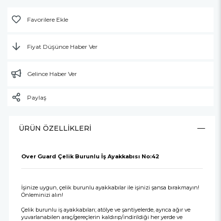
Favorilere Ekle
Fiyat Düşünce Haber Ver
Gelince Haber Ver
Paylaş
ÜRÜN ÖZELLIKLERI
Over Guard Çelik Burunlu İş Ayakkabısı No:42
İşinize uygun, çelik burunlu ayakkabılar ile işinizi şansa bırakmayın!
Önleminizi alın!
Çelik burunlu iş ayakkabıları; atölye ve şantiyelerde, ayrıca ağır ve
yuvarlanabilen araç/gereçlerin kaldırıp/indirildiği her yerde ve