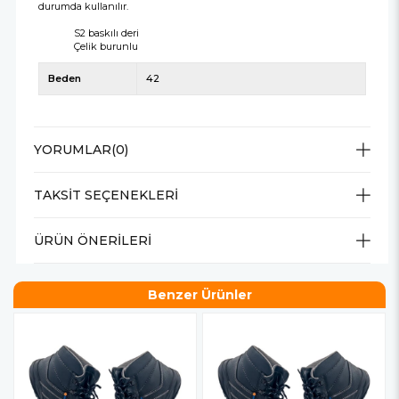
durumda kullanılır.
S2 baskılı deri
Çelik burunlu
Beden
42
YORUMLAR
(0)
TAKSIT SEÇENEKLERI
ÜRÜN ÖNERILERI
Benzer Ürünler