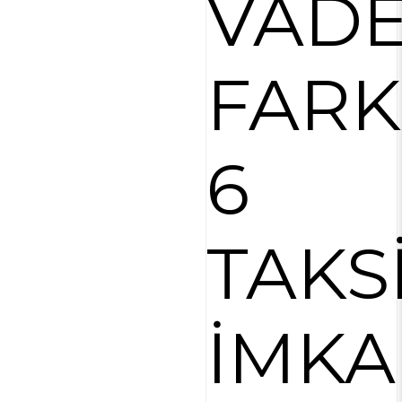
VAD
FARK
6
TAKS
İMKA