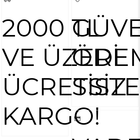
2000 TL
GÜVE
VE ÜZERİ
ÖDE
ÜCRETSİZ
SİST
KARGO!