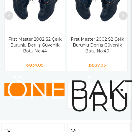
First Master 2002 S2 Çelik
First Master 2002 S2 Çelik
Burunlu Deri İş Güvenlik
Burunlu Deri İş Güvenlik
Botu No:44
Botu No:40
₺837,05
₺837,05
ÖNERİLE
BAKT
ÜRÜ