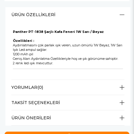
ÜRÜN ÖZELLIKLERI
Panther PT-1838 Şarjlı Kafa Feneri 1W Sarı / Beyaz
Özellikleri :
Aydınlatmasını çok parlak ışık veren, uzun ömürlü 1W Beyaz, 1W Sarı
Işık Led ampul sağlar.
1200 mAh pil
Geniş Alan Aydınlatma Özellikleriyle hoş ve şık görünüme sahiptir.
2 renk led ışık mevcuttur.
YORUMLAR
(0)
TAKSIT SEÇENEKLERI
ÜRÜN ÖNERILERI