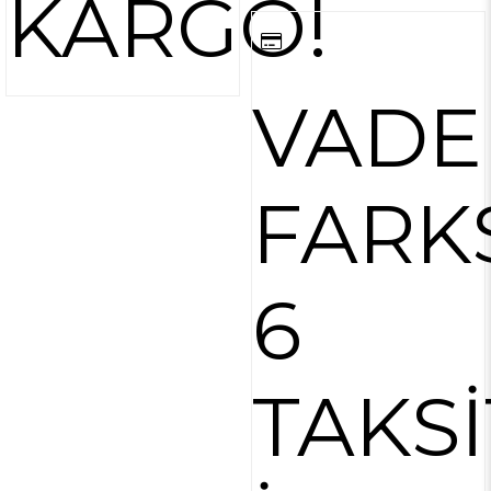
KARGO!
VADE
FARK
6
TAKSİ