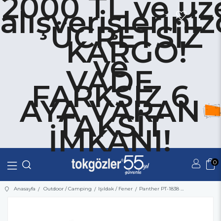
2000 TL ve üze
alışverişlerini
ÜCRETSİZ
KARGO!
ve
VADE
FARKSIZ 6
AYA VARAN
TAKSİT
İMKANI!
0
Üye Girişi
Üye Ol
Anasayfa
Outdoor / Camping
Işıldak / Fener
Panther PT-1838 Şarjlı Kafa Feneri 1W Sarı/Beyaz