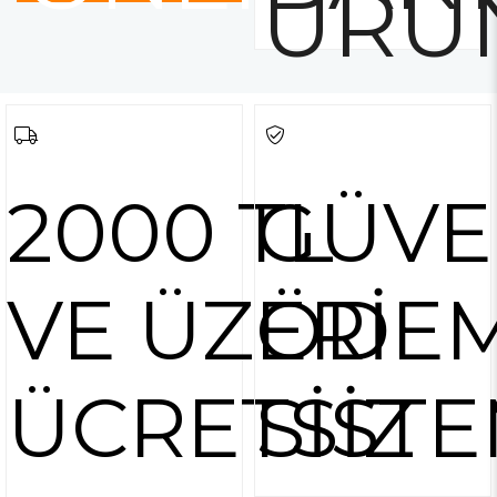
ÜRÜ
2000 TL
GÜVE
VE ÜZERİ
ÖDE
ÜCRETSİZ
SİSTE