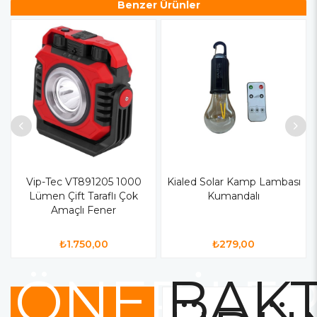
Benzer Ürünler
Vip-Tec VT891205 1000
Kialed Solar Kamp Lambası
Lümen Çift Taraflı Çok
Kumandalı
Amaçlı Fener
₺1.750,00
₺279,00
ÖNERİLE
BAKT