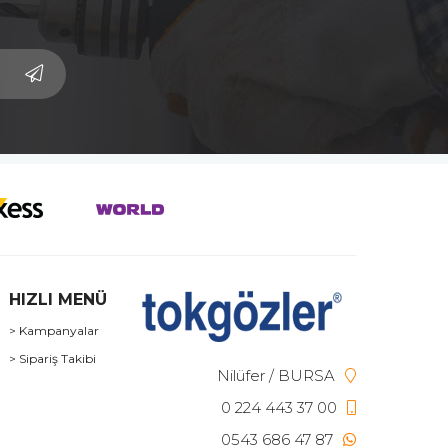
HIZLI MENÜ
> Kampanyalar
> Sipariş Takibi
Nilüfer / BURSA
0 224 443 37 00
0543 686 47 87