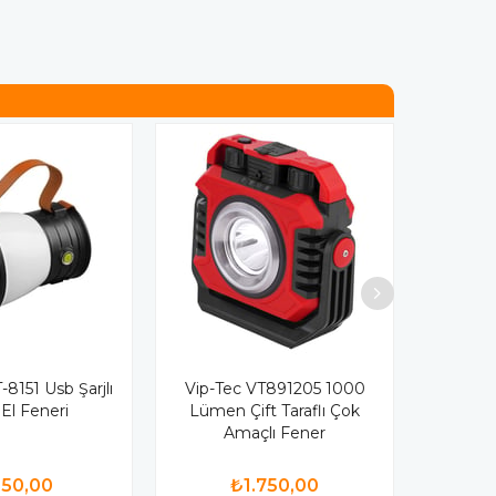
8151 Usb Şarjlı
Vip-Tec VT891205 1000
 El Feneri
Lümen Çift Taraflı Çok
Amaçlı Fener
50,00
₺1.750,00