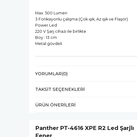
Max. 500 Lumen
3 Fonksiyonlu çalışma (Çok ışık, Az ışık ve Flaşör)
Power Led
220 V Şarj cihazı ile birlikte
Boy : 13 cm
Metal gövdeli
YORUMLAR
(0)
TAKSIT SEÇENEKLERI
ÜRÜN ÖNERILERI
Panther PT-4616 XPE R2 Led Şarjlı
Fener