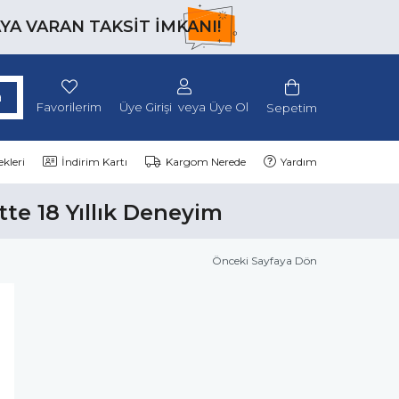
AYA VARAN TAKSİT İMKANI!
Favorilerim
Üye Girişi
Üye Ol
Sepetim
kleri
İndirim Kartı
Kargom Nerede
Yardım
tte 18 Yıllık Deneyim
Önceki Sayfaya Dön