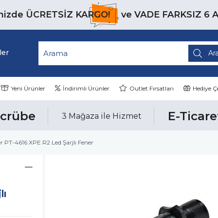
inizde
ÜCRETSİZ KARGO!
ve
VADE FARKSIZ 6 
ler
Yeni Ürünler
İndirimli Ürünler
Outlet Fırsatları
Hediye Çe
ecrübe
E-Ticare
3 Mağaza ile Hizmet
 PT-4616 XPE R2 Led Şarjlı Fener
lı