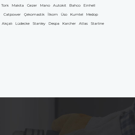
Tork
Makita
Gezer
Mano
Autokit
Bahco
Einhell
g
Catpower
Çekomastik
İlkom
Üso
Kumtel
Medop
Akçalı
Lüdecke
Stanley
Despa
Karcher
Atlas
Starline