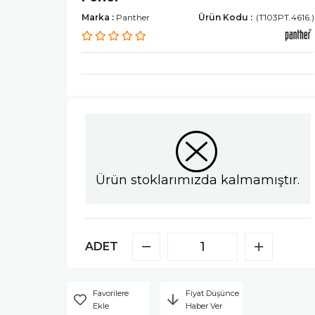
Marka
:
Panther
(T103PT.4616.)
Ürün stoklarımızda kalmamıştır.
ADET
Favorilere
Fiyat Düşünce
Ekle
Haber Ver