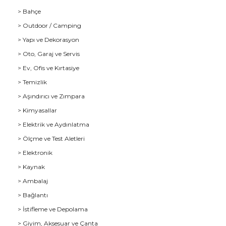
> Bahçe
> Outdoor / Camping
> Yapı ve Dekorasyon
> Oto, Garaj ve Servis
> Ev, Ofis ve Kırtasiye
> Temizlik
> Aşındırıcı ve Zımpara
> Kimyasallar
> Elektrik ve Aydınlatma
u
> Ölçme ve Test Aletleri
> Elektronik
> Kaynak
> Ambalaj
> Bağlantı
> İstifleme ve Depolama
> Giyim, Aksesuar ve Çanta