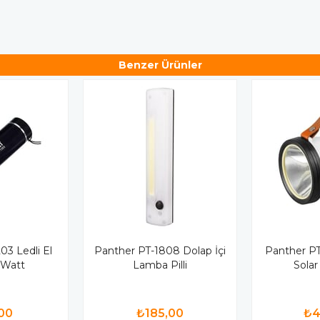
Benzer Ürünler
03 Ledli El
Panther PT-1808 Dolap İçi
Panther PT-
 Watt
Lamba Pilli
Solar
00
₺185,00
₺4