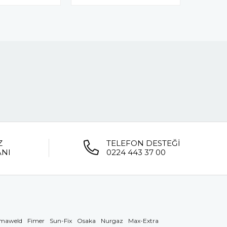
Z
TELEFON DESTEĞİ
ANI
0224 443 37 00
maweld
Fimer
Sun-Fix
Osaka
Nurgaz
Max-Extra