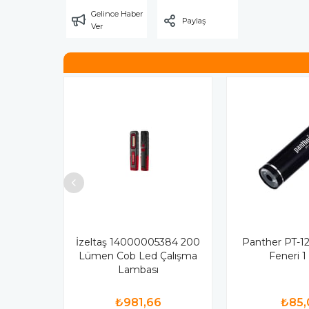
Gelince Haber
Paylaş
Ver
İzeltaş 14000005384 200
Panther PT-12
Lümen Cob Led Çalışma
Feneri 1
Lambası
₺981,66
₺85,