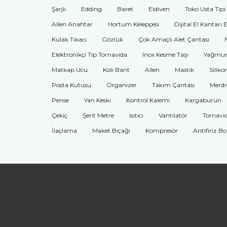
Şarjlı
Edding
Baret
Eldiven
Toko Usta Tipi
Allen Anahtar
Hortum Kelepçesi
Dijital El Kantarı 
Kulak Tıkacı
Gözlük
Çok Amaçlı Alet Çantası
Elektronikçi Tip Tornavida
Inox Kesme Taşı
Yağmur
Matkap Ucu
Koli Bant
Allen
Mastik
Siliko
Posta Kutusu
Organizer
Takım Çantası
Merdi
Pense
Yan Keski
Kontrol Kalemi
Kargaburun
Çekiç
Şerit Metre
Isıtıcı
Vantilatör
Tornavi
İlaçlama
Maket Bıçağı
Kompresör
Antifiriz B