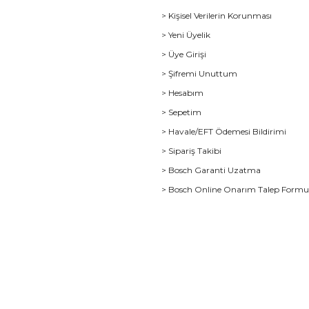
> Kişisel Verilerin Korunması
> Yeni Üyelik
> Üye Girişi
> Şifremi Unuttum
> Hesabım
> Sepetim
> Havale/EFT Ödemesi Bildirimi
> Sipariş Takibi
> Bosch Garanti Uzatma
> Bosch Online Onarım Talep Form