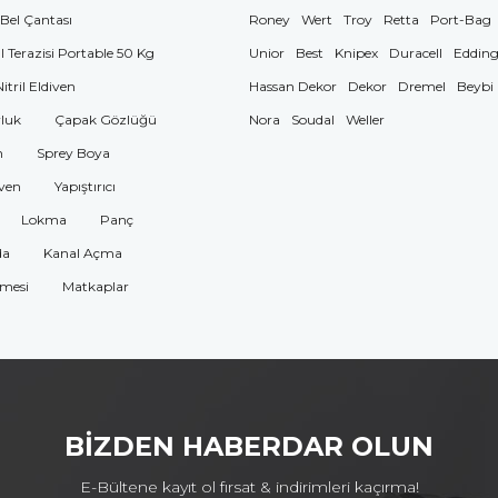
 Bel Çantası
Roney
Wert
Troy
Retta
Port-Bag
El Terazisi Portable 50 Kg
Unior
Best
Knipex
Duracell
Eddin
Nitril Eldiven
Hassan Dekor
Dekor
Dremel
Beybi
luk
Çapak Gözlüğü
Nora
Soudal
Weller
n
Sprey Boya
ven
Yapıştırıcı
Lokma
Panç
da
Kanal Açma
omesi
Matkaplar
BİZDEN HABERDAR OLUN
E-Bültene kayıt ol fırsat & indirimleri kaçırma!