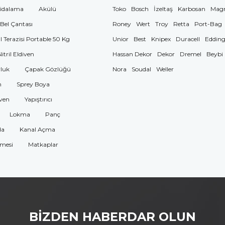
idalama
Akülü
Toko
Bosch
İzeltaş
Karbosan
Mag
 Bel Çantası
Roney
Wert
Troy
Retta
Port-Bag
El Terazisi Portable 50 Kg
Unior
Best
Knipex
Duracell
Eddin
Nitril Eldiven
Hassan Dekor
Dekor
Dremel
Beybi
luk
Çapak Gözlüğü
Nora
Soudal
Weller
n
Sprey Boya
ven
Yapıştırıcı
Lokma
Panç
da
Kanal Açma
omesi
Matkaplar
BİZDEN HABERDAR OLUN