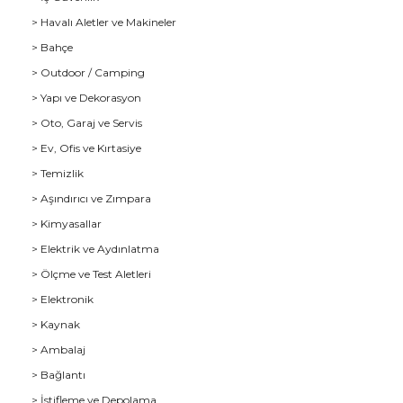
> Havalı Aletler ve Makineler
> Bahçe
> Outdoor / Camping
> Yapı ve Dekorasyon
> Oto, Garaj ve Servis
> Ev, Ofis ve Kırtasiye
> Temizlik
> Aşındırıcı ve Zımpara
> Kimyasallar
> Elektrik ve Aydınlatma
u
> Ölçme ve Test Aletleri
> Elektronik
> Kaynak
> Ambalaj
> Bağlantı
> İstifleme ve Depolama