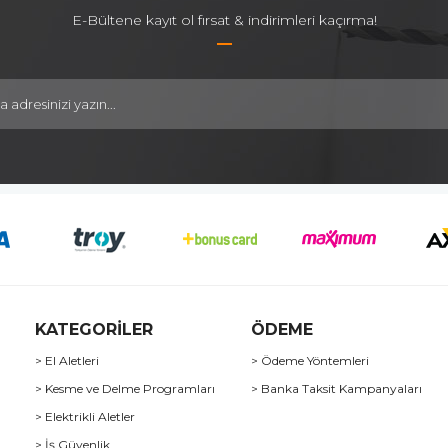
E-Bültene kayıt ol fırsat & indirimleri kaçırma!
KATEGORİLER
ÖDEME
> El Aletleri
> Ödeme Yöntemleri
> Kesme ve Delme Programları
> Banka Taksit Kampanyaları
> Elektrikli Aletler
> İş Güvenlik