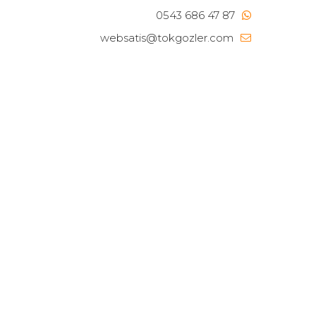
0543 686 47 87
websatis@tokgozler.com