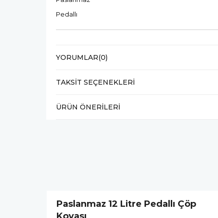
Pedallı
YORUMLAR
(0)
TAKSIT SEÇENEKLERI
ÜRÜN ÖNERILERI
Paslanmaz 12 Litre Pedallı Çöp
Kovası