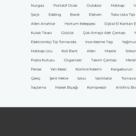
Nurgaz
Portatif Ocak
Outdoor
Matkap
V
Şarjlı
Edding
Baret
Eldiven
Toko Usta Tipi
Allen Anahtar
Hortum Kelepçesi
Dijital El Kantarı 
Kulak Tıkacı
Gözlük
Çok Amaçlı Alet Çantası
Elektronikçi Tip Tornavida
Inox Kesme Taşı
Yağmur
Matkap Ucu
Koli Bant
Allen
Mastik
Siliko
Posta Kutusu
Organizer
Takım Çantası
Merdi
Pense
Yan Keski
Kontrol Kalemi
Kargaburun
Çekiç
Şerit Metre
Isıtıcı
Vantilatör
Tornavi
İlaçlama
Maket Bıçağı
Kompresör
Antifiriz B