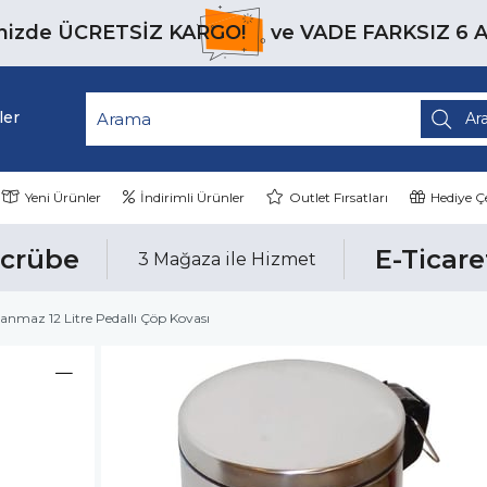
inizde
ÜCRETSİZ KARGO!
ve
VADE FARKSIZ 6 
ler
Yeni Ürünler
İndirimli Ürünler
Outlet Fırsatları
Hediye Çe
ecrübe
E-Ticare
3 Mağaza ile Hizmet
anmaz 12 Litre Pedallı Çöp Kovası