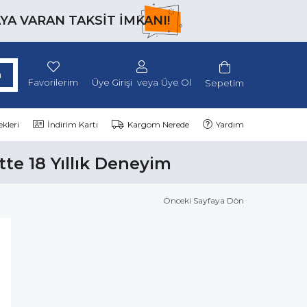
AYA VARAN TAKSİT İMKANI!
Favorilerim
Üye Girişi
Üye Ol
Sepetim
kleri
İndirim Kartı
Kargom Nerede
Yardım
tte 18 Yıllık Deneyim
Önceki Sayfaya Dön