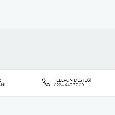
Z
TELEFON DESTEĞİ
ANI
0224 443 37 00