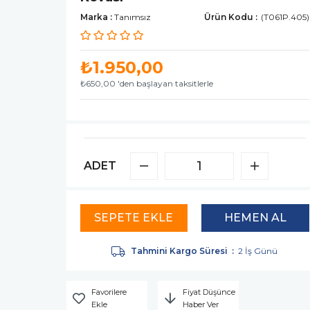
Marka
:
Tanımsız
(T061P.405)
₺1.950,00
₺650,00
'den başlayan taksitlerle
ADET
Tahmini Kargo Süresi
:
2 İş Günü
Favorilere
Fiyat Düşünce
Ekle
Haber Ver