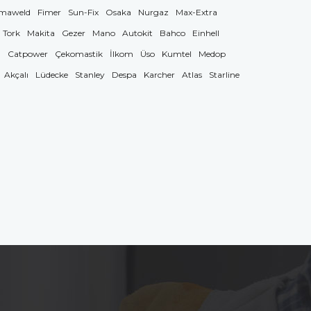
maweld
Fimer
Sun-Fix
Osaka
Nurgaz
Max-Extra
Tork
Makita
Gezer
Mano
Autokit
Bahco
Einhell
g
Catpower
Çekomastik
İlkom
Üso
Kumtel
Medop
Akçalı
Lüdecke
Stanley
Despa
Karcher
Atlas
Starline