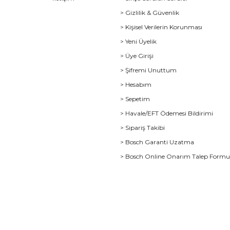
> Gizlilik & Güvenlik
> Kişisel Verilerin Korunması
> Yeni Üyelik
> Üye Girişi
> Şifremi Unuttum
> Hesabım
> Sepetim
> Havale/EFT Ödemesi Bildirimi
> Sipariş Takibi
> Bosch Garanti Uzatma
> Bosch Online Onarım Talep Form