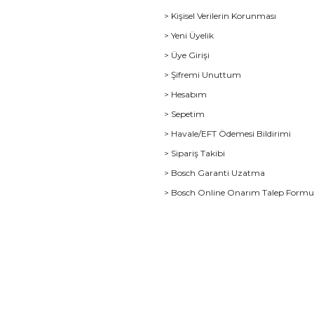
> Kişisel Verilerin Korunması
> Yeni Üyelik
> Üye Girişi
> Şifremi Unuttum
> Hesabım
> Sepetim
> Havale/EFT Ödemesi Bildirimi
> Sipariş Takibi
> Bosch Garanti Uzatma
> Bosch Online Onarım Talep Form