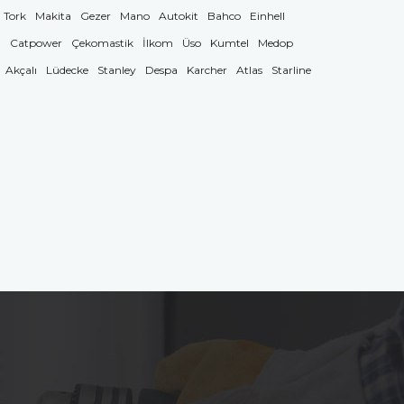
Tork
Makita
Gezer
Mano
Autokit
Bahco
Einhell
g
Catpower
Çekomastik
İlkom
Üso
Kumtel
Medop
Akçalı
Lüdecke
Stanley
Despa
Karcher
Atlas
Starline