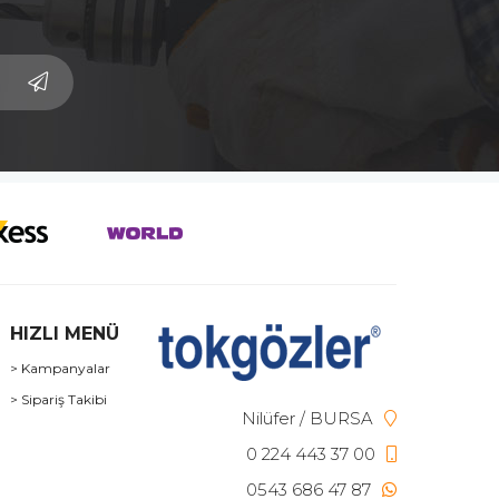
HIZLI MENÜ
> Kampanyalar
> Sipariş Takibi
Nilüfer / BURSA
0 224 443 37 00
0543 686 47 87