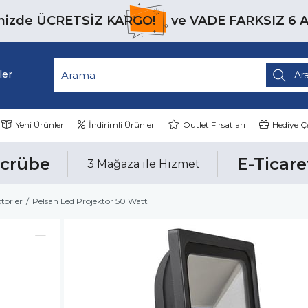
inizde
ÜCRETSİZ KARGO!
ve
VADE FARKSIZ 6 
ler
Yeni Ürünler
İndirimli Ürünler
Outlet Fırsatları
Hediye Çe
ecrübe
E-Ticare
3 Mağaza ile Hizmet
törler
Pelsan Led Projektör 50 Watt