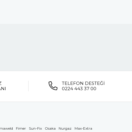
Z
TELEFON DESTEĞİ
ANI
0224 443 37 00
maweld
Fimer
Sun-Fix
Osaka
Nurgaz
Max-Extra