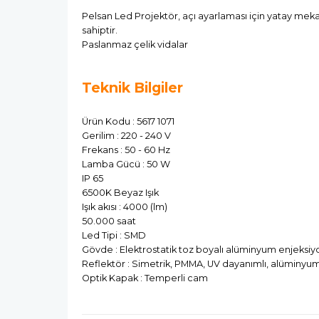
Pelsan Led Projektör, açı ayarlaması için yatay me
sahiptir.
Paslanmaz çelik vidalar
Teknik Bilgiler
Ürün Kodu : 5617 1071
Gerilim : 220 - 240 V
Frekans : 50 - 60 Hz
Lamba Gücü : 50 W
IP 65
6500K Beyaz Işık
Işık akısı : 4000 (lm)
50.000 saat
Led Tipi : SMD
Gövde : Elektrostatik toz boyalı alüminyum enjeksiy
Reflektör : Simetrik, PMMA, UV dayanımlı, alüminyu
Optik Kapak : Temperli cam