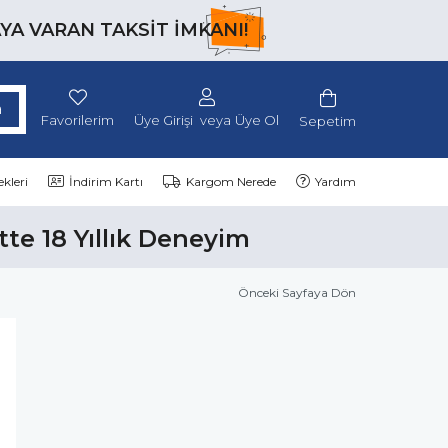
AYA VARAN TAKSİT İMKANI!
Favorilerim
Üye Girişi
Üye Ol
Sepetim
kleri
İndirim Kartı
Kargom Nerede
Yardım
tte 18 Yıllık Deneyim
Önceki Sayfaya Dön