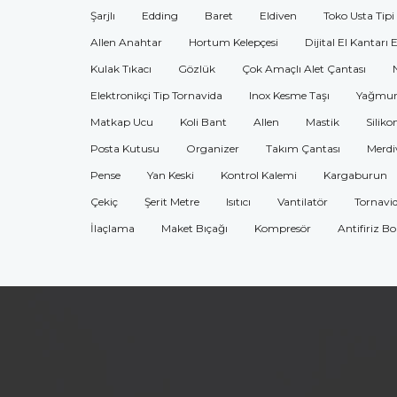
Şarjlı
Edding
Baret
Eldiven
Toko Usta Tipi
Allen Anahtar
Hortum Kelepçesi
Dijital El Kantarı 
Kulak Tıkacı
Gözlük
Çok Amaçlı Alet Çantası
Elektronikçi Tip Tornavida
Inox Kesme Taşı
Yağmur
Matkap Ucu
Koli Bant
Allen
Mastik
Siliko
Posta Kutusu
Organizer
Takım Çantası
Merdi
Pense
Yan Keski
Kontrol Kalemi
Kargaburun
Çekiç
Şerit Metre
Isıtıcı
Vantilatör
Tornavi
İlaçlama
Maket Bıçağı
Kompresör
Antifiriz B