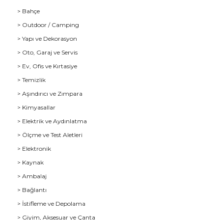
> Bahçe
> Outdoor / Camping
> Yapı ve Dekorasyon
> Oto, Garaj ve Servis
> Ev, Ofis ve Kırtasiye
> Temizlik
> Aşındırıcı ve Zımpara
> Kimyasallar
> Elektrik ve Aydınlatma
u
> Ölçme ve Test Aletleri
> Elektronik
> Kaynak
> Ambalaj
> Bağlantı
> İstifleme ve Depolama
> Giyim, Aksesuar ve Çanta