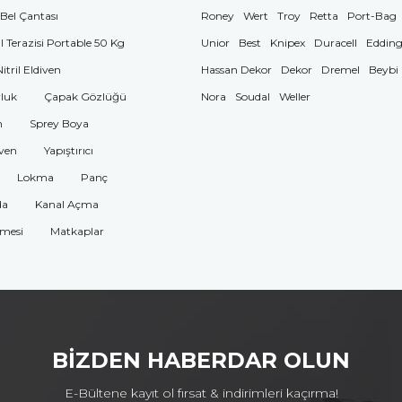
 Bel Çantası
Roney
Wert
Troy
Retta
Port-Bag
El Terazisi Portable 50 Kg
Unior
Best
Knipex
Duracell
Eddin
Nitril Eldiven
Hassan Dekor
Dekor
Dremel
Beybi
luk
Çapak Gözlüğü
Nora
Soudal
Weller
n
Sprey Boya
ven
Yapıştırıcı
Lokma
Panç
da
Kanal Açma
omesi
Matkaplar
BİZDEN HABERDAR OLUN
E-Bültene kayıt ol fırsat & indirimleri kaçırma!