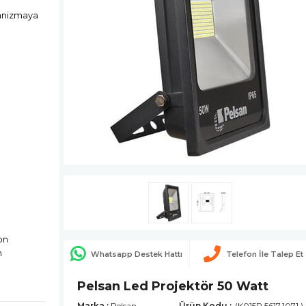
kanizmaya
on
m
Whatsapp Destek Hattı
Telefon İle Talep Et
Pelsan Led Projektör 50 Watt
Marka
:
Pelsan
(K015P.5617.1071.)