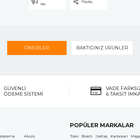
Paylaş
Ver
ÖNERİLER
BAKTIĞINIZ ÜRÜNLER
GÜVENLİ
VADE FARKSI
ÖDEME SİSTEMİ
6 TAKSİT İMK
POPÜLER MARKALAR
idalama
Akülü
Toko
Bosch
İzeltaş
Karbosan
Mag