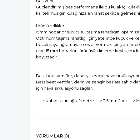
Bas Vent
Güçlendirilmiş bas performansı ile bu kulak içi kulaklı
kaliteli müziğin kulağınıza en rahat şekilde gelmesini
Ürün özellikleri
15mm hoparlör sürücüsü, taşıma rahatlığını optimize
Optimum taşıma rahatlığı için yeterince küçük ve kes
bozulmaya uğramayan sesler vermek için yeterince
olan 15 mm hoparlör sürücüsü, dinleme keyfi için ide
boyuttadır.
Bass beat vent'ler, daha iyi ses için hava sirkülasyon
Bass beat vent'ler, derin ve zengin baslara sahip dah
için hava sirkülasyonu sağlar.
> Kablo Uzunluğu: 1 metre > 3,5 mm Jack > Mi
YORUMLAR
(0)