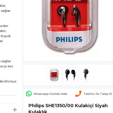
klar,
 sağlar.
 eder.
kin,
 büyük
al
u sağlar
a iyi ses
krofonsuz
Whatsapp Destek Hattı
Telefon İle Talep Et
Philips SHE1350/00 Kulakiçi Siyah
Kulaklık