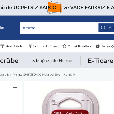
inizde
ÜCRETSİZ KARGO!
ve
VADE FARKSIZ 6 
ler
Yeni Ürünler
İndirimli Ürünler
Outlet Fırsatları
Hediye Çe
ecrübe
E-Ticare
3 Mağaza ile Hizmet
ulaklık
Philips SHE1350/00 Kulakiçi Siyah Kulaklık