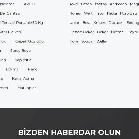
idalama
Akülü
Toko
Bosch
İzeltaş
Karbosan
Mag
 Bel Çantası
Roney
Wert
Troy
Retta
Port-Bag
El Terazisi Portable 50 Kg
Unior
Best
Knipex
Duracell
Eddin
Nitril Eldiven
Hassan Dekor
Dekor
Dremel
Beybi
luk
Çapak Gözlüğü
Nora
Soudal
Weller
n
Sprey Boya
ven
Yapıştırıcı
Lokma
Panç
da
Kanal Açma
omesi
Matkaplar
BİZDEN HABERDAR OLUN