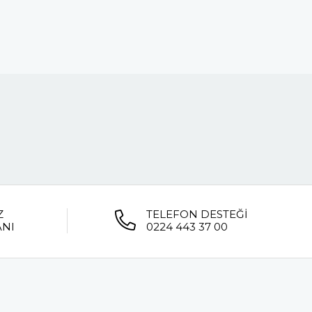
Z
TELEFON DESTEĞİ
ANI
0224 443 37 00