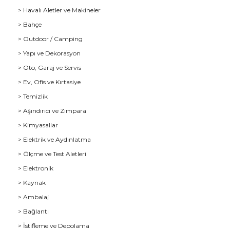
> Havalı Aletler ve Makineler
> Bahçe
> Outdoor / Camping
> Yapı ve Dekorasyon
> Oto, Garaj ve Servis
> Ev, Ofis ve Kırtasiye
> Temizlik
> Aşındırıcı ve Zımpara
> Kimyasallar
> Elektrik ve Aydınlatma
u
> Ölçme ve Test Aletleri
> Elektronik
> Kaynak
> Ambalaj
> Bağlantı
> İstifleme ve Depolama