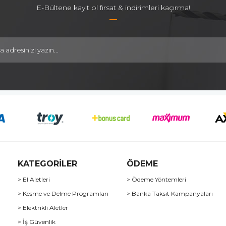
E-Bültene kayıt ol fırsat & indirimleri kaçırma!
KATEGORİLER
ÖDEME
> El Aletleri
> Ödeme Yöntemleri
> Kesme ve Delme Programları
> Banka Taksit Kampanyaları
> Elektrikli Aletler
> İş Güvenlik