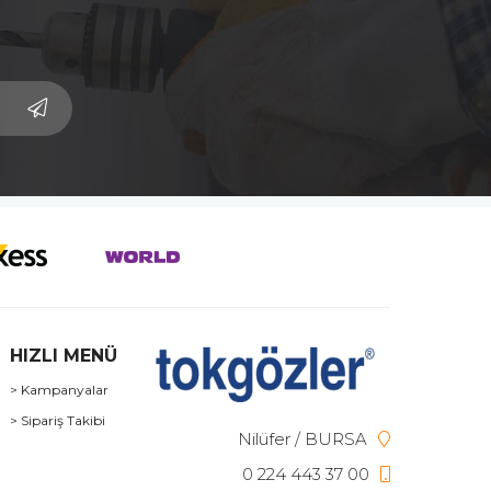
HIZLI MENÜ
> Kampanyalar
> Sipariş Takibi
Nilüfer / BURSA
0 224 443 37 00