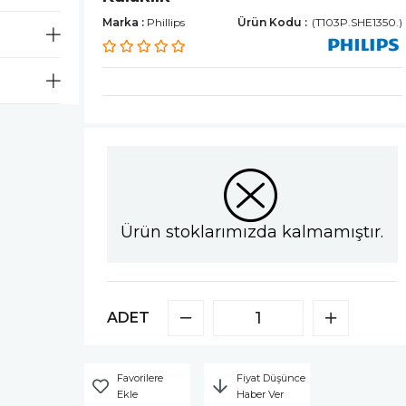
Marka
:
Phillips
(T103P.SHE1350.)
Ürün stoklarımızda kalmamıştır.
ADET
Favorilere
Fiyat Düşünce
Ekle
Haber Ver