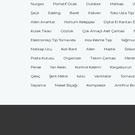
Nurgaz
Portatif Ocak
Outdoor
Matkap
V
Şarjlı
Edding
Baret
Eldiven
Toko Usta Tipi
Allen Anahtar
Hortum Kelepçesi
Dijital El Kantarı 
Kulak Tıkacı
Gözlük
Çok Amaçlı Alet Çantası
Elektronikçi Tip Tornavida
Inox Kesme Taşı
Yağmur
Matkap Ucu
Koli Bant
Allen
Mastik
Siliko
Posta Kutusu
Organizer
Takım Çantası
Merdi
Pense
Yan Keski
Kontrol Kalemi
Kargaburun
Çekiç
Şerit Metre
Isıtıcı
Vantilatör
Tornavi
İlaçlama
Maket Bıçağı
Kompresör
Antifiriz B