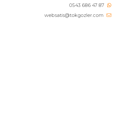
0543 686 47 87
websatis@tokgozler.com