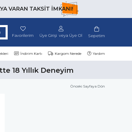
AYA VARAN TAKSİT İMKANI!
Favorilerim
Üye Girişi
Üye Ol
Sepetim
kleri
İndirim Kartı
Kargom Nerede
Yardım
tte 18 Yıllık Deneyim
Önceki Sayfaya Dön