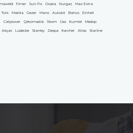
maweld
Fimer
Sun-Fix
Osaka
Nurgaz
Max-Extra
Tork
Makita
Gezer
Mano
Autokit
Bahco
Einhell
g
Catpower
Çekomastik
İlkom
Üso
Kumtel
Medop
Akçalı
Lüdecke
Stanley
Despa
Karcher
Atlas
Starline