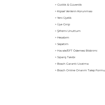
> Gizlilik & Güvenlik
> Kişisel Verilerin Korunması
> Yeni Üyelik
> Üye Girişi
> Şifremi Unuttum
> Hesabım
> Sepetim
> Havale/EFT Ödemesi Bildirimi
> Sipariş Takibi
> Bosch Garanti Uzatma
> Bosch Online Onarım Talep Form