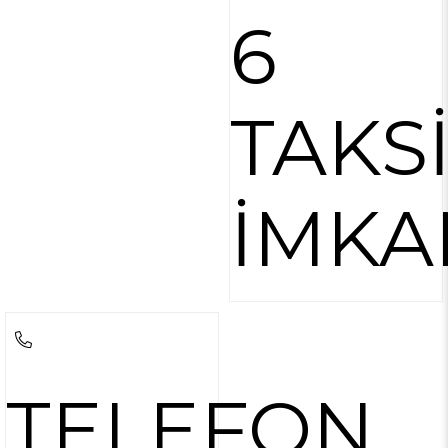
6
TAKS
İMKA
TELEFON