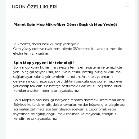
ÜRÜN ÖZELLIKLERI
Planet Spin Mop Mikrofiber Döner Başlıklı Mop Yedeği
Mikrofiber, döner başlıklı mop yedeğidir.
Cam yüzeylerde ve ıslak zeminlerde 360 derece kullanılabilmesi ile
ekstra temizlik sağlar.
Spin Mop yepyeni bir teknoloji !
Spin mop kolay kullanımı ve eşsiz temizleme sistemi ile temizlikte
yeni bir çığır açıyor. Eski, zorlu ve bir türlü istediğiniz gibi kuruma
sağlamayan sıkma yöntemlerini unutun. Artık tek yapmanız
gereken mop'unuzu suya batırdıktan püskülü ucu döner hazneye
yerleştirip tek elinizle hafifçe bastırmak. Gözünüzü baş döndürücü
kurulama sisteminden alamayacaksınız.
Spin Mop'un özel başlığı her yöne rahatça dönmek üzere tasarlandı.
Böylece koltukların altı, dolap kenarları ve dar köşeler gibi ulaşılması
zor yerleri zahmetsizce temizleyebileceksiniz. Ergonomik yapısı
sayesinde ise eğilip, doğrulmak zorunda kalmayacak, enerjinizi
kendinize saklayacaksınız.