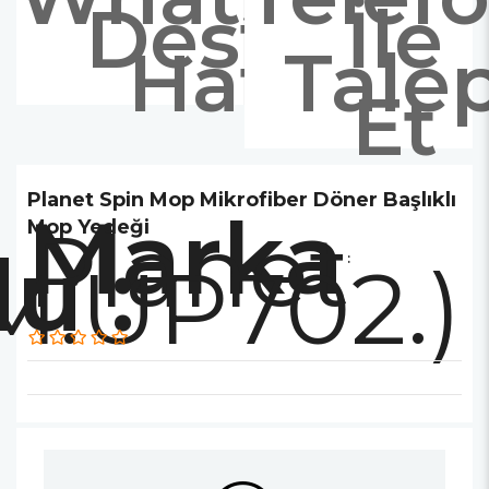
Destek
İle
Hattı
Tale
Et
Planet Spin Mop Mikrofiber Döner Başlıklı
Marka
Planet
Mop Yedeği
.UP702.)
: