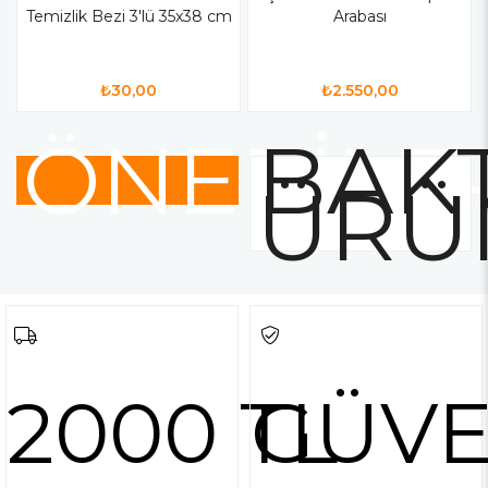
Temizlik Bezi 3'lü 35x38 cm
Arabası
₺30,00
₺2.550,00
ÖNERİLE
BAKT
ÜRÜ
2000 TL
GÜVE