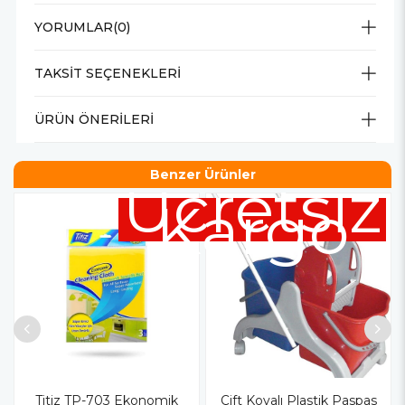
YORUMLAR
(0)
TAKSIT SEÇENEKLERI
ÜRÜN ÖNERILERI
Benzer Ürünler
Ücretsiz
Kargo
Titiz TP-703 Ekonomik
Çift Kovalı Plastik Paspas