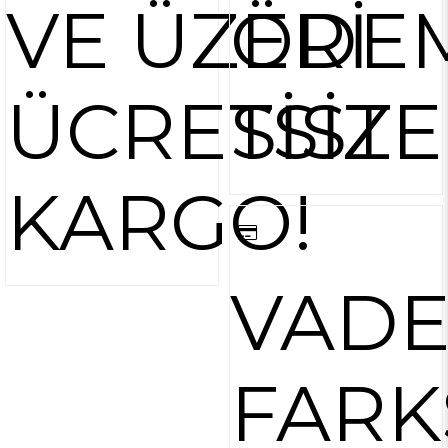
VE ÜZERİ
ÖDE
ÜCRETSİZ
SİST
KARGO!
VAD
FARK