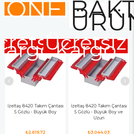
ÖNERİLE
BAKT
ÜRÜ
cretsiz
Ücretsiz
Kargo
Kargo
İzeltaş 8420 Takım Çantası
İzeltaş 8420 Takım Çantası
5 Gözlü - Büyük Boy
5 Gözlü - Büyük Boy ve
Uzun
₺2.619,72
₺3.044,03