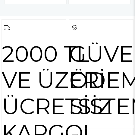
2000 TL
GÜVE
VE ÜZERİ
ÖDE
ÜCRETSİZ
SİSTE
KARGO!