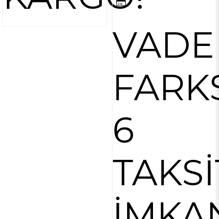
VADE
FARK
6
TAKSİ
İMKA