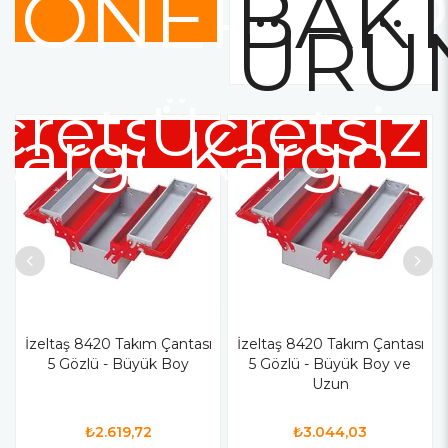
ÖNERİLE
BAKT
ÜRÜ
cretsiz
Ücretsiz
Kargo
Kargo
İzeltaş 8420 Takım Çantası
İzeltaş 8420 Takım Çantası
5 Gözlü - Büyük Boy
5 Gözlü - Büyük Boy ve
Uzun
₺2.619,72
₺3.044,03