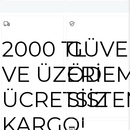
2000 TL
GÜVE
VE ÜZERİ
ÖDE
ÜCRETSİZ
SİSTE
KARGO!