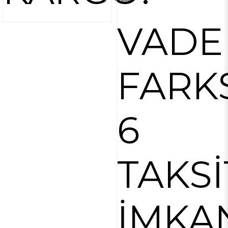
VADE
FARK
6
TAKSİ
İMKA