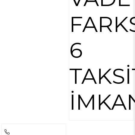
FARK
6
TAKSİ
İMKA