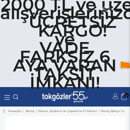
2000 TL ve üze
alışverişleriniz
ÜCRETSİZ
KARGO!
ve
VADE
FARKSIZ 6
AYA VARAN
TAKSİT
İMKANI!
0
Üye Girişi
Üye Ol
Anasayfa
Bahçe
Kesme, Budama ve Çapalama El Aletleri
Roney Bahçe Tırmığı ROG962171