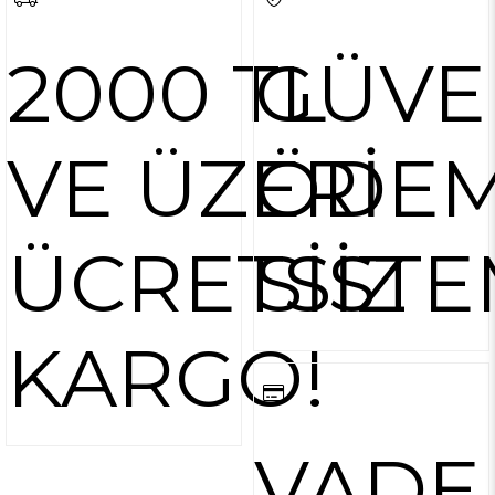
2000 TL
GÜVE
VE ÜZERİ
ÖDE
ÜCRETSİZ
SİSTE
KARGO!
VADE