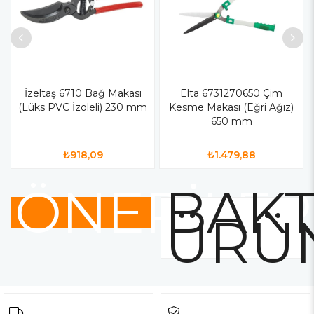
İzeltaş 6710 Bağ Makası
Elta 6731270650 Çim
(Lüks PVC İzoleli) 230 mm
Kesme Makası (Eğri Ağız)
650 mm
₺918,09
₺1.479,88
ÖNERİLER
BAKT
ÜRÜ