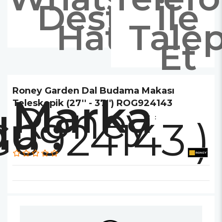
Destek
İle
Hattı
Tale
Et
Roney Garden Dal Budama Makası
Marka
Roney
Teleskopik (27'' - 37'') ROG924143
6924143.)
: