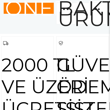
ÖNERİLE
BAKT
ÜRÜ
2000 TL
GÜVE
VE ÜZERİ
ÖDE
ÜCRETSİZ
SİSTE