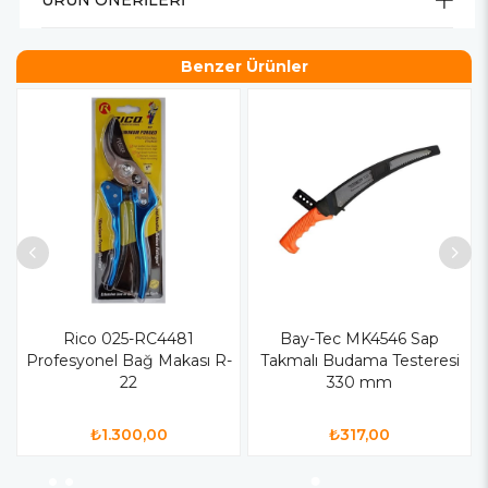
ÜRÜN ÖNERILERI
Benzer Ürünler
Rico 025-RC4481
Bay-Tec MK4546 Sap
Profesyonel Bağ Makası R-
Takmalı Budama Testeresi
22
330 mm
₺1.300,00
₺317,00