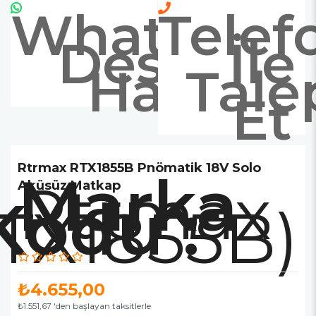
Whatsapp
Telef
Destek
İle
Hattı
Tale
Et
Rtrmax RTX1855B Pnömatik 18V Solo
Marka
Rtrmax
Aküsüz Matkap
RTX1855B)
:
₺4.655,00
₺1.551,67
'den başlayan taksitlerle