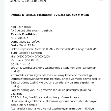
ÜRÜN ÖZELLIKLERI
Rtrmax RTX1855B Pnömatik 18V Solo Aküsüz Matkap
Kod : RTX1855B
Akü ve şarj cihazı dahil değildir.
Teknik Özellikler :
Akü : Aküsüz
Darbe : 5000 Darbe/DK
Darbe Gücü : 1.2 Jul
Delme Kapasitesi : Metal: Ø10 MM / Beton:Ø20 MM / Ahşap:Ø20 MM
Türü : Darbeli + Darbesiz
Hız : 0-300 D/DK – 0-1000 D/DK
Mandren : SDS PLUS
Ağırlık : 1.75 Kg
Yoğun iş temposuna göre tasarlanmış 2 kademeli etkili şanzıman
özelliği
Pnomatik sistem sayesinde hızlı ve kolay beton delme özelliği
Darbesiz fonksiyon sayesinde her türlü ahşap ve metal delme özelliği
Sağ sol dönüş özelliğiyle uygun aparatlarla vidalama yapabilme
özelliği
Sağ sol dönüş yönünü gösteren renkli led göstergesi (Makina
üzerinde)
SDS PLUS uç özelliğiyle hızlı uç takıp sökme imkanı
Hassas işçilik gerektiren kullanımlar için tasarlanmış tetikten ayarlı
değişken hız özelliği
Ayarlanabilir tutma kolu ve kol üzerine uyarlanmış derinlik ölçü