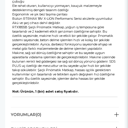
çubuğu
Ele rahat oturan, kullanıcıyı yormayan, kauçuk malzemeyle
desteklenmiş dengeli tasarım özelliği
Ergonomik ve şık bez taşıma çantası
Bütün RTRMAX 18V X-LION Performans Serisi akülerle uyumludur.
Akü ve şarj cihazı dahil değildir.
RTX1855B Şarjlı Pnömatik Matkap, yoğun iş temposuna göre
tasarlandı ve 2 kademeli etkili şanzıman özelliğine sahiptir. Bu
özellik sayesinde, makine hızlı ve etkili bir şekilde çalışır. Pnomatik
sistemi sayesinde, beton delme işlemleri hızlı ve kolay bir şekilde
gerçekleştirilebilir. Ayrıca, darbesiz fonksiyonu sayesinde ahşap ve
metal gibi farklı malzemelerde de delme işlemleri yapılabilir.
Makine, sağ sol dönüş özelliğine sahiptir ve bu sayede uygun
aparatlarla vidalama işlemleri de gerçekleştirilebilir. Makine üzerinde
bulunan renkli led göstergesi ise sağ sol dönüş yönünü gösterir. SDS
PLUS uç özelliği de mevcuttur ve bu sayede uçlar hızlı bir şekilde
takıp sökülebilir. Şarjlı Pnömatik Matkap, hassas işçilik gerektiren
kullanımlar için tasarlandı ve tetikten ayarlı değişken hız özelliğine
sahiptir. Bu özellik sayesinde, işlemler daha hassas bir şekilde
gerçekleştirilebilir.
Not: Ürünün, 1 (bir) adet satış fiyatıdır.
YORUMLAR
(0)