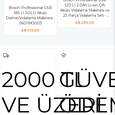
Bosch Professional GSR
120-LI 2.0Ah Li-ion Çift
Bosch Professional GSR
Akülü Vidalama Makinesi ve
185 LI SOLO Akülü
23 Parça Vidalama Seti -
Delme/Vidalama Makinesi -
06019G8002
₺8.290,00
06019K3003
₺8.015,00
2000 TL
GÜVE
VE ÜZERİ
ÖDE