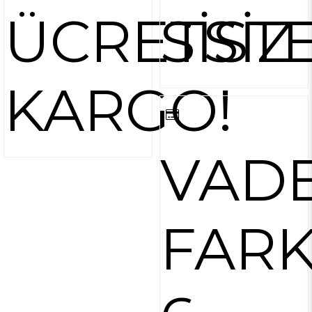
ÜCRETSİZ
SİST
KARGO!
VAD
FARK