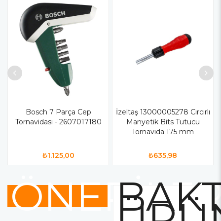
Bosch 7 Parça Cep
İzeltaş 13000005278 Cırcırlı
Tornavidası - 2607017180
Manyetik Bits Tutucu
Tornavida 175 mm
₺1.125,00
₺635,98
ÖNERİLE
BAKT
ÜRÜ