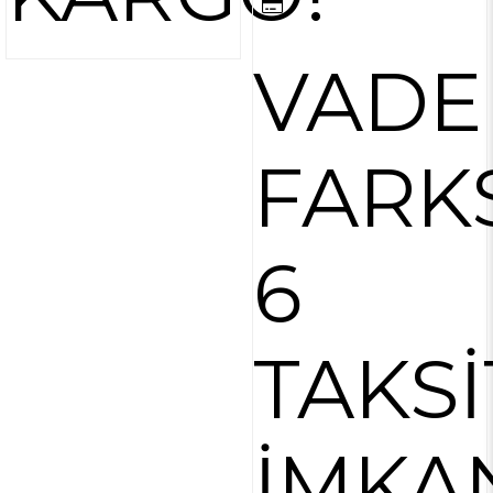
VADE
FARK
6
TAKSİ
İMKA