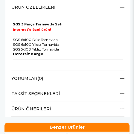
ÜRÜN ÖZELLIKLERI
SGS 3 Parça Tornavida Seti
İnternet'e özel ürün!
SGS 6x100 Düz Tornavida
SGS 6x100 Yıldız Tornavida
SGS 5x100 Yıldız Tornavida
Ücretsiz Kargo
YORUMLAR
(0)
TAKSIT SEÇENEKLERI
ÜRÜN ÖNERILERI
Benzer Ürünler