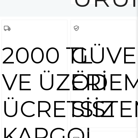
2000 TL
GÜVE
VE ÜZERİ
ÖDE
ÜCRETSİZ
SİSTE
KARGO!