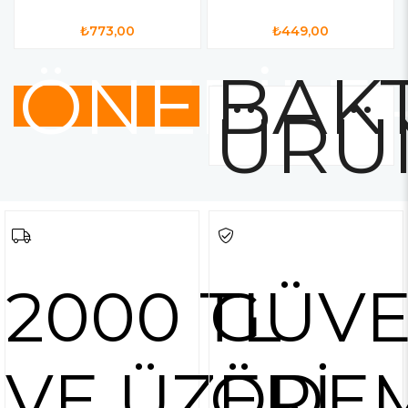
₺773,00
₺449,00
ÖNERİLE
BAKT
ÜRÜ
2000 TL
GÜVE
VE ÜZERİ
ÖDE