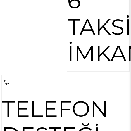
6
TAKS
İMKA
TELEFON