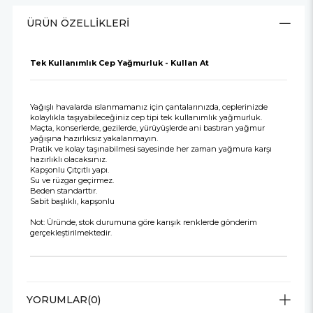
ÜRÜN ÖZELLIKLERI
Tek Kullanımlık Cep Yağmurluk - Kullan At
Yağışlı havalarda ıslanmamanız için çantalarınızda, ceplerinizde
kolaylıkla taşıyabileceğiniz cep tipi tek kullanımlık yağmurluk.
Maçta, konserlerde, gezilerde, yürüyüşlerde ani bastıran yağmur
yağışına hazırlıksız yakalanmayın.
Pratik ve kolay taşınabilmesi sayesinde her zaman yağmura karşı
hazırlıklı olacaksınız.
Kapşonlu Çıtçıtlı yapı.
Su ve rüzgar geçirmez.
Beden standarttır.
Sabit başlıklı, kapşonlu
Not: Üründe, stok durumuna göre karışık renklerde gönderim
gerçekleştirilmektedir.
YORUMLAR
(0)