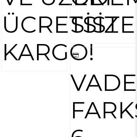
ÜCRETSİZ
SİST
KARGO!
VADE
FARK