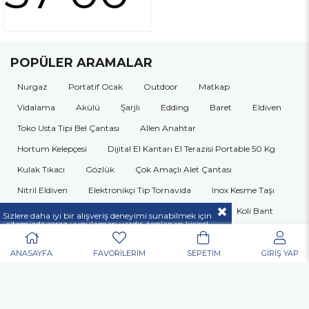
POPÜLER ARAMALAR
Nurgaz
Portatif Ocak
Outdoor
Matkap
Vidalama
Akülü
Şarjlı
Edding
Baret
Eldiven
Toko Usta Tipi Bel Çantası
Allen Anahtar
Hortum Kelepçesi
Dijital El Kantarı El Terazisi Portable 50 Kg
Kulak Tıkacı
Gözlük
Çok Amaçlı Alet Çantası
Nitril Eldiven
Elektronikçi Tip Tornavida
Inox Kesme Taşı
Yağmurluk
Çapak Gözlüğü
Matkap Ucu
Koli Bant
Sizlere daha iyi bir alışveriş deneyimi sunabilmek için
sitemizde çerez uygulaması vardır, toplanan kişisel
Allen
Mastik
Silikon
Sprey Boya
Posta Kutusu
verileriniz
KVKK & GİZLİLİK VE GÜVENLİK
açıklamamızda belirtilen amaçlar ve yöntemlerle
mevzuatına uygun olarak kullanılacaktır.
Organizer
Takım Çantası
Merdiven
Yapıştırıcı
ANASAYFA
FAVORİLERİM
SEPETİM
GİRİŞ YAP
Pense
Yan Keski
Kontrol Kalemi
Kargaburun
Lokma
Panç
Çekiç
Şerit Metre
Isıtıcı