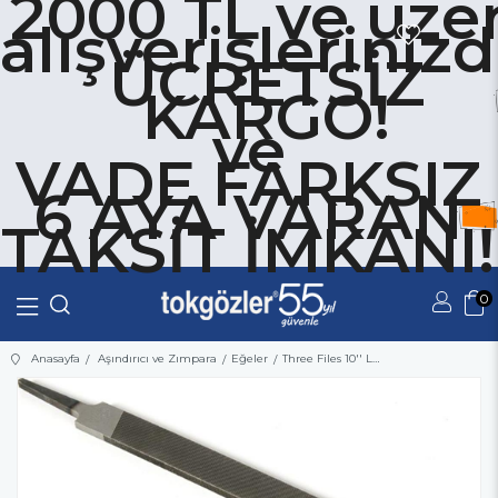
2000 TL ve üzer
alışverişleriniz
ÜCRETSİZ
KARGO!
ve
VADE FARKSIZ
6 AYA VARAN
TAKSİT İMKANI!
0
Üye Girişi
Üye Ol
Anasayfa
Aşındırıcı ve Zımpara
Eğeler
Three Files 10'' Lama Eğe Kalın Diş