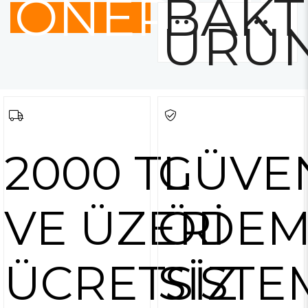
ÖNERİLER
BAKT
ÜRÜ
2000 TL
GÜVE
VE ÜZERİ
ÖDEM
ÜCRETSİZ
SİSTE