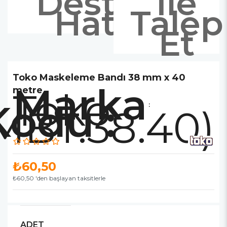
Destek
İle
Hattı
Talep
Et
Toko Maskeleme Bandı 38 mm x 40
Marka
metre
Toko
:
MBT.38.40)
₺60,50
₺60,50
'den başlayan taksitlerle
ADET