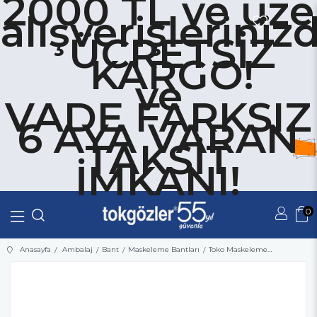
2000 TL ve üze
alışverişleriniz
ÜCRETSİZ
KARGO!
ve
VADE FARKSIZ
6 AYA VARAN
TAKSİT
İMKANI!
0
Üye Girişi
Üye Ol
Anasayfa
Ambalaj
Bant
Maskeleme Bantları
Toko Maskeleme Bandı 38 mm x 40 metre