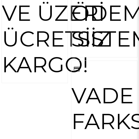
VE ÜZERİ
ÖDE
ÜCRETSİZ
SİSTE
KARGO!
VADE
FARKS