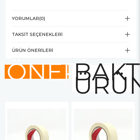
YORUMLAR
(0)
TAKSIT SEÇENEKLERI
ÜRÜN ÖNERILERI
ÖNERİLER
BAKT
ÜRÜ