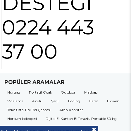
DESTEĞİ
0224 443
37 00
POPÜLER ARAMALAR
Nurgaz
Portatif Ocak
Outdoor
Matkap
Vidalama
Akülü
Şarjlı
Edding
Baret
Eldiven
Toko Usta Tipi Bel Çantası
Allen Anahtar
Hortum Kelepçesi
Dijital El Kantarı El Terazisi Portable 50 Kg
Kulak Tıkacı
Gözlük
Çok Amaçlı Alet Çantası