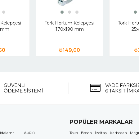
Kelepçesi
Tork Hortum Kelepçesi
Tork Hor
1 mm
170x190 mm
25
50
₺149,00
₺
GÜVENLİ
VADE FARKSI
ÖDEME SİSTEMİ
6 TAKSİT İMK
POPÜLER MARKALAR
idalama
Akülü
Toko
Bosch
İzeltaş
Karbosan
Mag