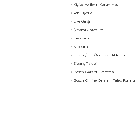
> Kişisel Verilerin Korunması
> Yeni Üyelik
> Üye Girişi
> Şifremi Unuttum
> Hesabım
> Sepetim
> Havale/EFT Ödemesi Bildirimi
> Sipariş Takibi
> Bosch Garanti Uzatma
> Bosch Online Onarım Talep Form