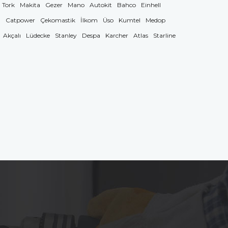
Tork
Makita
Gezer
Mano
Autokit
Bahco
Einhell
g
Catpower
Çekomastik
İlkom
Üso
Kumtel
Medop
Akçalı
Lüdecke
Stanley
Despa
Karcher
Atlas
Starline