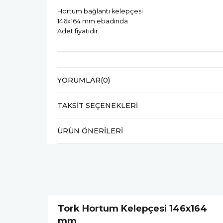
Hortum bağlantı kelepçesi
146x164 mm ebadında
Adet fiyatıdır.
YORUMLAR
(0)
TAKSIT SEÇENEKLERI
ÜRÜN ÖNERILERI
Tork Hortum Kelepçesi 146x164
mm