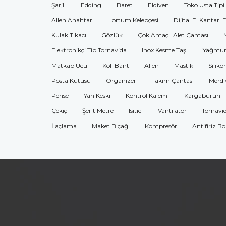
Şarjlı
Edding
Baret
Eldiven
Toko Usta Tipi
Allen Anahtar
Hortum Kelepçesi
Dijital El Kantarı 
Kulak Tıkacı
Gözlük
Çok Amaçlı Alet Çantası
Elektronikçi Tip Tornavida
Inox Kesme Taşı
Yağmur
Matkap Ucu
Koli Bant
Allen
Mastik
Siliko
Posta Kutusu
Organizer
Takım Çantası
Merdi
Pense
Yan Keski
Kontrol Kalemi
Kargaburun
Çekiç
Şerit Metre
Isıtıcı
Vantilatör
Tornavi
İlaçlama
Maket Bıçağı
Kompresör
Antifiriz B