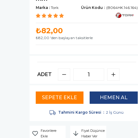
Marka
:
Tork
(B064HK.146.164)
₺82,00
₺82,00
'den başlayan taksitlerle
ADET
Tahmini Kargo Süresi
:
2 İş Günü
Favorilere
Fiyat Düşünce
Ekle
Haber Ver