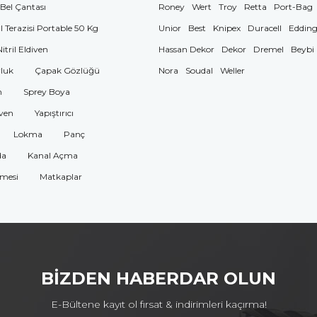
 Bel Çantası
Roney
Wert
Troy
Retta
Port-Bag
El Terazisi Portable 50 Kg
Unior
Best
Knipex
Duracell
Eddin
Nitril Eldiven
Hassan Dekor
Dekor
Dremel
Beybi
luk
Çapak Gözlüğü
Nora
Soudal
Weller
n
Sprey Boya
ven
Yapıştırıcı
Lokma
Panç
da
Kanal Açma
omesi
Matkaplar
BİZDEN HABERDAR OLUN
E-Bültene kayıt ol fırsat & indirimleri kaçırma!