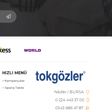
HIZLI MENÜ
> Kampanyalar
> Sipariş Takibi
Nilüfer / BURSA
0 224 443 37 00
0543 686 47 87