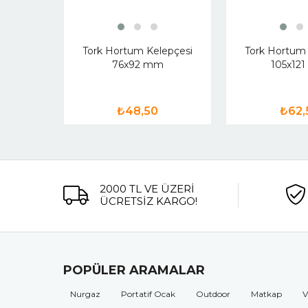
Tork Hortum Kelepçesi
Tork Hortum 
76x92 mm
105x12
₺48,50
₺62,
2000 TL VE ÜZERİ
ÜCRETSİZ KARGO!
POPÜLER ARAMALAR
Nurgaz
Portatif Ocak
Outdoor
Matkap
V