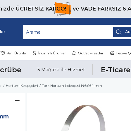
inizde
ÜCRETSİZ KARGO!
ve
VADE FARKSIZ 6 
ler
Yeni Ürünler
İndirimli Ürünler
Outlet Fırsatları
Hediye Çe
ecrübe
E-Ticare
3 Mağaza ile Hizmet
er
Hortum Kelepçeleri
Tork Hortum Kelepçesi 146x164 mm
 mm