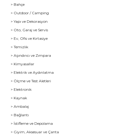
> Bahçe
> Outdoor / Camping
> Yapı ve Dekorasyon
> Oto, Garaj ve Servis
> Ev, Ofis ve Kırtasiye
> Temizlik
> Aşındırıcı ve Zımpara
> Kimyasallar
> Elektrik ve Aydınlatma
u
> Ölçme ve Test Aletleri
> Elektronik
> Kaynak
> Ambalaj
> Bağlantı
> İstifleme ve Depolama
> Giyim, Aksesuar ve Çanta