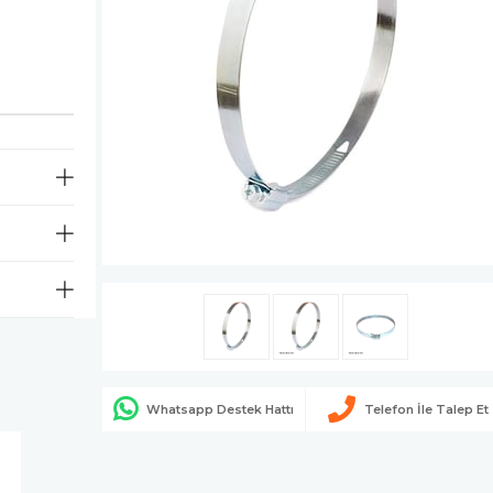
Whatsapp Destek Hattı
Telefon İle Talep Et