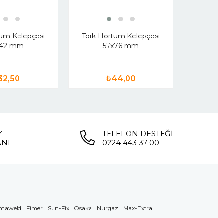
Tork 
tum Kelepçesi
Tork Hortum Kelepçesi
x42 mm
57x76 mm
32,50
₺44,00
Z
TELEFON DESTEĞİ
ANI
0224 443 37 00
maweld
Fimer
Sun-Fix
Osaka
Nurgaz
Max-Extra