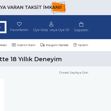
AYA VARAN TAKSİT İMKANI!
Favorilerim
Üye Girişi
Üye Ol
Sepetim
kleri
İndirim Kartı
Kargom Nerede
Yardım
tte 18 Yıllık Deneyim
Önceki Sayfaya Dön