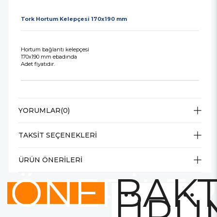
Tork Hortum Kelepçesi 170x190 mm
Hortum bağlantı kelepçesi
170x190 mm ebadında
Adet fiyatıdır.
YORUMLAR
(0)
TAKSIT SEÇENEKLERI
ÜRÜN ÖNERILERI
ÖNERİLER
BAKT
ÜRÜ