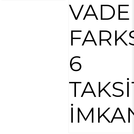
VADE
FARK
6
TAKSİ
İMKA