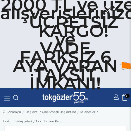
2000 TL ve üze
alışverişleriniz
ÜCRETSİZ
KARGO!
ve
VADE
FARKSIZ 6
AYA VARAN
TAKSİT
İMKANI!
0
Üye Girişi
Üye Ol
Anasayfa
Bağlantı
Çok Amaçlı Bağlantılar
Kelepçeler
Hortum Kelepçeleri
Tork Hortum Kelepçesi 170x190 mm